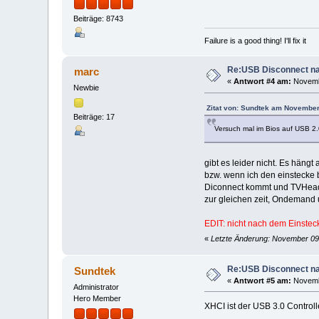
|__ Port 3: Dev 7, If
Beiträge: 8743
|__ Port 3: Dev 7, If
|__ Port 3: Dev 7, If
|__ Port 3: Dev 7, If
Failure is a good thing! I'll fix it
|__ Port 3: Dev 7, If
Re:USB Disconnect na
marc
«
Antwort #4 am:
Novembe
Newbie
Zitat von: Sundtek am November
Beiträge: 17
Versuch mal im Bios auf USB 2.
gibt es leider nicht. Es häng
bzw. wenn ich den einstecke 
Diconnect kommt und TVHeaden
zur gleichen zeit, Ondemand 
EDIT: nicht nach dem Einstec
«
Letzte Änderung: November 09
Re:USB Disconnect na
Sundtek
«
Antwort #5 am:
Novembe
Administrator
Hero Member
XHCI ist der USB 3.0 Controll