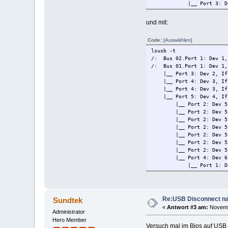
|__ Port 3: Dev 7, If
|__ Port 3: Dev 7, If
|__ Port 3: Dev 7, If
und mit:
|__ Port 3: Dev 7, If
|__ Port 3: Dev 7, If
Code:
[Auswählen]
|__ Port 3: Dev 7, If
|__ Port 3: Dev 7, If
lsusb -t
/: Bus 02.Port 1: Dev 1,
/: Bus 01.Port 1: Dev 1,
|__ Port 3: Dev 2, If 0
|__ Port 4: Dev 3, If 0
|__ Port 4: Dev 3, If 1
|__ Port 5: Dev 4, If 0
|__ Port 2: Dev 5, If 
|__ Port 2: Dev 5, If 
|__ Port 2: Dev 5, If 
|__ Port 2: Dev 5, If 
|__ Port 2: Dev 5, If 
|__ Port 2: Dev 5, If 
|__ Port 2: Dev 5, If 
|__ Port 4: Dev 6, If
|__ Port 1: Dev 8, If
|__ Port 1: Dev 8, If
|__ Port 1: Dev 8, If
|__ Port 1: Dev 8, If
|__ Port 1: Dev 8, If
Re:USB Disconnect na
Sundtek
|__ Port 1: Dev 8, If
«
Antwort #3 am:
Novembe
|__ Port 1: Dev 8, If
Administrator
|__ Port 3: Dev 7, If
Hero Member
Versuch mal im Bios auf USB 
|__ Port 3: Dev 7, If