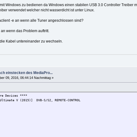
it Windows zu bedienen da Windows einen stabilen USB 3.0 Controller Treiber mit
ber verwendet welcher nicht wasserdicht ist unter Linux.
aclient -e an wenn alle Tuner angeschlossen sind?
an wenn das Problem auftritt.
die Kabel untereinander zu wechseln.
ch einstecken des MediaPro...
r 09, 2016, 06:44:14 Nachmittag »
re Devices ****
 Ultimate V (2015)] DVB-S/S2, REMOTE-CONTROL