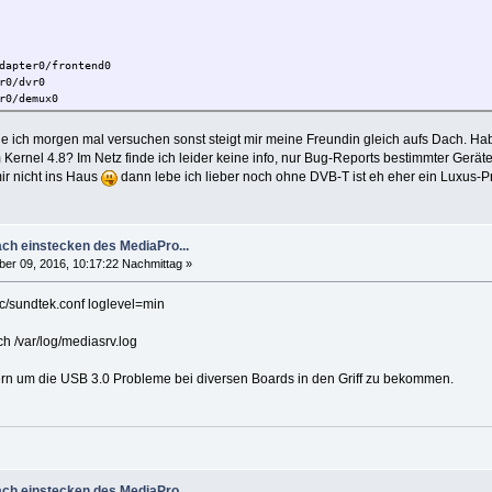
pter0/frontend0
0/dvr0
0/demux0
put0
 ich morgen mal versuchen sonst steigt mir meine Freundin gleich aufs Dach. H
 Kernel 4.8? Im Netz finde ich leider keine info, nur Bug-Reports bestimmter Geräte
 Ultimate V (2015)] DVB-S/S2, REMOTE-CONTROL
r nicht ins Haus
dann lebe ich lieber noch ohne DVB-T ist eh eher ein Luxus-Pr
ch einstecken des MediaPro...
r 09, 2016, 10:17:22 Nachmittag »
tc/sundtek.conf loglevel=min
h /var/log/mediasrv.log
pter1/frontend0
rn um die USB 3.0 Probleme bei diversen Boards in den Griff zu bekommen.
1/dvr0
1/demux0
put1
II USB (EU)] DVB-C, DVB-T, DVB-T2, FM-RADIO, REMOTE-CONTROL, OSS-AUDIO, RD
ch einstecken des MediaPro...