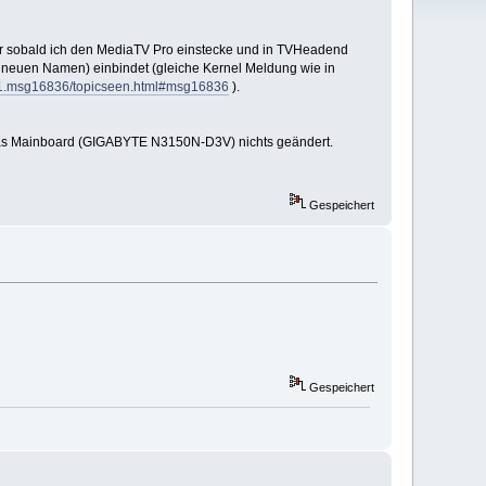
ber sobald ich den MediaTV Pro einstecke und in TVHeadend
ter neuen Namen) einbindet (gleiche Kernel Meldung wie in
2121.msg16836/topicseen.html#msg16836
).
 das Mainboard (GIGABYTE N3150N-D3V) nichts geändert.
Gespeichert
Gespeichert