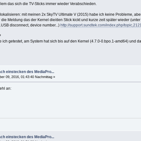
lem das sich die TV-Sticks immer wieder Verabschieden.
lokalisieren: mit meinen 2x SkyTV Ultimate V (2015) habe ich keine Probleme, a
r die Meldung das der Kernel die/den Stick kickt und kurze zeit später wieder (un
..USB disconnect, device number...)
http://support.sundtek.com/index.php/topic,
?
 ich getestet, am System hat sich bis auf den Kernel (4.7.0-0.bpo.1-amd64) und
ch einstecken des MediaPro...
r 09, 2016, 01:43:40 Nachmittag »
ehl an:
ch einstecken des MediaPro...