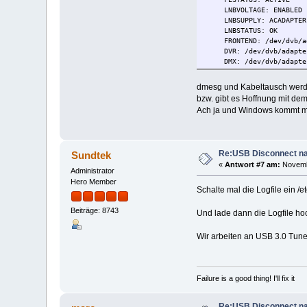
LNBVOLTAGE: ENABLED
LNBSUPPLY: ACADAPTER
LNBSTATUS: OK
FRONTEND: /dev/dvb/ada
DVR: /dev/dvb/adapter
DMX: /dev/dvb/adapter
[REMOTECONTROL]:
INPUT0: /dev/mediain
dmesg und Kabeltausch werde
bzw. gibt es Hoffnung mit dem
device 1: [Sundtek SkyTV
Ach ja und Windows kommt mi
[INFO]:
STATUS: STANDBY
[BUS]:
ID: 1-5.4.3
Re:USB Disconnect na
Sundtek
[SERIAL]:
ID: U150619122826
«
Antwort #7 am:
Novembe
Administrator
[DVB-S/S2]:
Hero Member
FESTATUS: STANDBY
Schalte mal die Logfile ein /e
LNBVOLTAGE: DISABLED
LNBSUPPLY: ACADAPTER
Beiträge: 8743
Und lade dann die Logfile hoc
LNBSTATUS: OK
FRONTEND: /dev/dvb/ada
Wir arbeiten an USB 3.0 Tune
DVR: /dev/dvb/adapter
DMX: /dev/dvb/adapter
[REMOTECONTROL]:
INPUT0: /dev/mediain
Failure is a good thing! I'll fix it
device 2: [MediaTV Pro I
[INFO]:
Re:USB Disconnect na