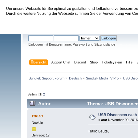
Um unsere Webseite für Sie optimal zu gestalten und fortlaufend verbessern 
Sundtek Support Forum
Durch die weitere Nutzung der Webseite stimmen Sie der Verwendung von Cook
Willkommen
Gast
. Bitte
einloggen
oder
registrieren
.
Einloggen mit Benutzername, Passwort und Sitzungslänge
Übersicht
Support Chat
Discord
Shop
Ticketsystem
Hilfe
Sundtek Support Forum
»
Deutsch
»
Sundtek MediaTV Pro
»
USB Disco
Seiten: [
1
]
2
Autor
Thema: USB Disconnect 
USB Disconnect nach e
marc
«
am:
November 09, 2016,
Newbie
Hallo Leute,
Beiträge: 17