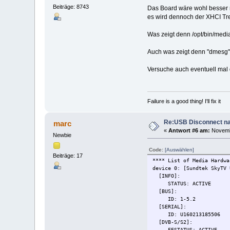
Beiträge: 8743
Das Board wäre wohl besser m
es wird dennoch der XHCI Trei
Was zeigt denn /opt/bin/medi
Auch was zeigt denn "dmesg" 
Versuche auch eventuell mal 
Failure is a good thing! I'll fix it
Re:USB Disconnect na
marc
«
Antwort #6 am:
Novembe
Newbie
Code:
[Auswählen]
Beiträge: 17
**** List of Media Hardwa
device 0: [Sundtek SkyTV
[INFO]:
STATUS: ACTIVE
[BUS]:
ID: 1-5.2
[SERIAL]:
ID: U160213185506
[DVB-S/S2]:
FESTATUS: ACTIVE