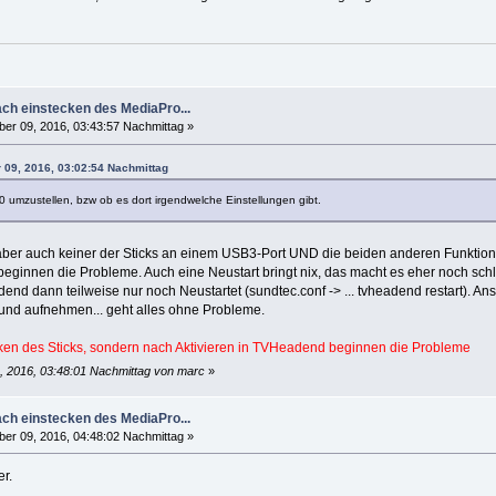
 2, Class=Vendor Specific Class, Driver=usbfs, 480M
 3, Class=Vendor Specific Class, Driver=, 480M
 4, Class=Vendor Specific Class, Driver=, 480M
 5, Class=Vendor Specific Class, Driver=, 480M
 6, Class=Vendor Specific Class, Driver=, 480M
ch einstecken des MediaPro...
r 09, 2016, 03:43:57 Nachmittag »
 09, 2016, 03:02:54 Nachmittag
0 umzustellen, bzw ob es dort irgendwelche Einstellungen gibt.
t aber auch keiner der Sticks an einem USB3-Port UND die beiden anderen Funktion
beginnen die Probleme. Auch eine Neustart bringt nix, das macht es eher noch sch
d dann teilweise nur noch Neustartet (sundtec.conf -> ... tvheadend restart). 
und aufnehmen... geht alles ohne Probleme.
ken des Sticks, sondern nach Aktivieren in TVHeadend beginnen die Probleme
, 2016, 03:48:01 Nachmittag von marc
»
ch einstecken des MediaPro...
r 09, 2016, 04:48:02 Nachmittag »
er.