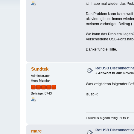
ich habe mal wieder das Prob
Das Problem kann ich soweit 
aktiviere gibt es immer wiede
meinem vorherigen Beitrag (.
Wo kann das Problem liegen
Verschiedene USB-Ports habe
Danke für die Hilfe.
Re:USB Disconnect na
Sundtek
«
Antwort #1 am:
Novembe
Administrator
Hero Member
Was zeigt denn folgender Bef
Beiträge: 8743
lsusb -t
Failure is a good thing! I'll fix it
Re:USB Disconnect na
marc