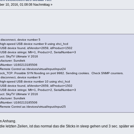
r 10, 2016, 01:08:08 Nachmittag »
pter2/frontend0
2/dvr0
2/demux0
 disconnect, device number 5
 high-speed USB device number 9 using xhci_hcd
pter2/frontend0
 USB device found, idVendor=2659, idProduct=1502
2/dvr0
USB device strings: Mfr=1, Product=2, SerialNumber=3
2/demux0
uct: SkyTV Ultimate V 2016
ufacturer: Sundtek
pter2/frontend0
rialNumber: U160213185506
2/dvr0
emote Control as /devices/virtual/input/input24
2/demux0
ock_TCP: Possible SYN flooding on port 9982. Sending cookies. Check SNMP counters.
 disconnect, device number 9
 high-speed USB device number 10 using xhci_hcd
 USB device found, idVendor=2659, idProduct=1502
USB device strings: Mfr=1, Product=2, SerialNumber=3
uct: SkyTV Ultimate V 2016
put2
ufacturer: Sundtek
rialNumber: U160213185506
emote Control as /devices/virtual/input/input25
 im Anhang.
d die letzten Zeilen, ist das normal das die Sticks in sleep gehen und 3 sec. späte