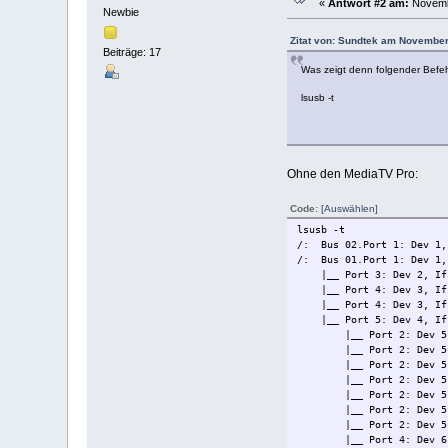
«
Antwort #2 am:
Novembe
Newbie
Zitat von: Sundtek am November
Beiträge: 17
Was zeigt denn folgender Befeh
lsusb -t
Ohne den MediaTV Pro:
Code:
[Auswählen]
lsusb -t
/: Bus 02.Port 1: Dev 1,
/: Bus 01.Port 1: Dev 1,
|__ Port 3: Dev 2, If 0
|__ Port 4: Dev 3, If 0
|__ Port 4: Dev 3, If 1
|__ Port 5: Dev 4, If 0
|__ Port 2: Dev 5, If 
|__ Port 2: Dev 5, If 
|__ Port 2: Dev 5, If 
|__ Port 2: Dev 5, If 
|__ Port 2: Dev 5, If 
|__ Port 2: Dev 5, If 
|__ Port 2: Dev 5, If 
|__ Port 4: Dev 6, If