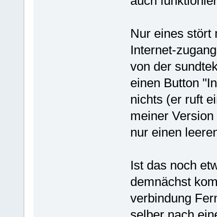
auch funktionier
Nur eines stört
Internet-zugang
von der sundte
einen Button "In
nichts (er ruft e
meiner Version
nur einen leere
Ist das noch etw
demnächst komm
verbindung Fer
selber nach ei