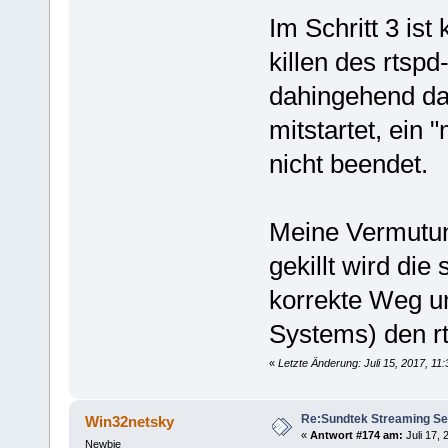
Im Schritt 3 ist
killen des rtspd
dahingehend das
mitstartet, ein
nicht beendet.
Meine Vermutung
gekillt wird die
korrekte Weg u
Systems) den r
«
Letzte Änderung: Juli 15, 2017, 1
Re:Sundtek Streaming Se
Win32netsky
«
Antwort #174 am:
Juli 17, 
Newbie