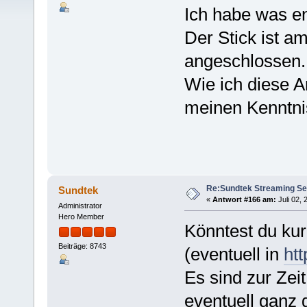
Ich habe was e
Der Stick ist 
angeschlossen.
Wie ich diese A
meinen Kenntni
Re:Sundtek Streaming Se
Sundtek
«
Antwort #166 am:
Juli 02, 
Administrator
Hero Member
Könntest du kur
Beiträge: 8743
(eventuell in
htt
Es sind zur Zei
eventuell ganz 