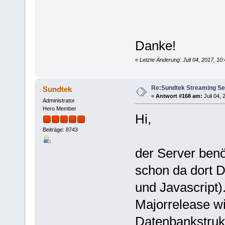
Danke!
«
Letzte Änderung: Juli 04, 2017, 1
Re:Sundtek Streaming Se
Sundtek
«
Antwort #168 am:
Juli 04, 
Administrator
Hero Member
Hi,
Beiträge: 8743
der Server benöt
schon da dort 
und Javascript)
Majorrelease w
Datenbankstrukt