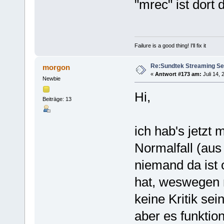
"mrec" ist dort
Failure is a good thing! I'll fix it
Re:Sundtek Streaming Se
morgon
«
Antwort #173 am:
Juli 14, 
Newbie
Hi,
Beiträge: 13
ich hab's jetzt 
Normalfall (aus
niemand da ist 
hat, weswegen m
keine Kritik sei
aber es funktioni