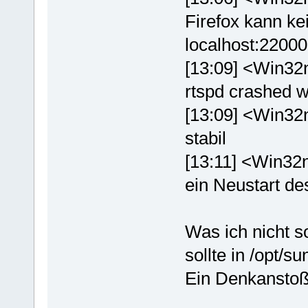
Firefox kann ke
localhost:22000
[13:09] <Win32n
rtspd crashed w
[13:09] <Win32n
stabil
[13:11] <Win32n
ein Neustart d
Was ich nicht so 
sollte in /opt/su
Ein Denkanstoß