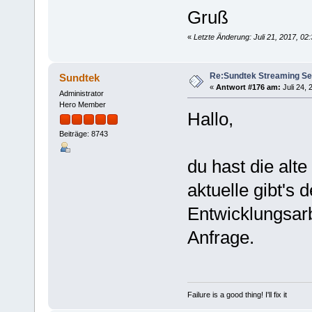
Gruß
«
Letzte Änderung: Juli 21, 2017, 0
Re:Sundtek Streaming Se
Sundtek
«
Antwort #176 am:
Juli 24, 
Administrator
Hero Member
Hallo,
Beiträge: 8743
du hast die alte
aktuelle gibt's 
Entwicklungsarb
Anfrage.
Failure is a good thing! I'll fix it