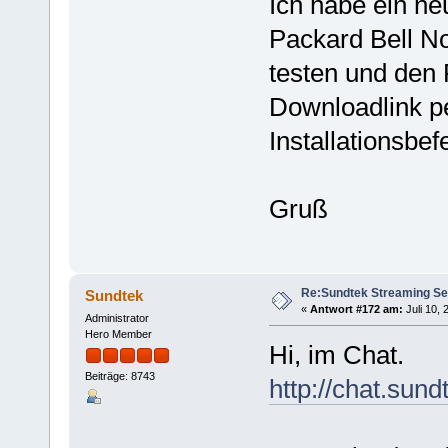
Ich habe ein ne
Packard Bell N
testen und den 
Downloadlink p
Installationsbe
Gruß
Re:Sundtek Streaming Se
Sundtek
«
Antwort #172 am:
Juli 10, 
Administrator
Hero Member
Hi, im Chat.
Beiträge: 8743
http://chat.sund