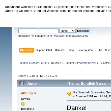
Um unsere Webseite für Sie optimal zu gestalten und fortlaufend verbessern 
Sundtek Support Forum
Durch die weitere Nutzung der Webseite stimmen Sie der Verwendung von Cook
Willkommen
Gast
. Bitte
einloggen
oder
registrieren
.
Einloggen mit Benutzername, Passwort und Sitzungslänge
Übersicht
Support Chat
Discord
Shop
Ticketsystem
Hilfe
Suc
Sundtek Support Forum
»
Deutsch
»
Sundtek Streaming Server
»
Sundtek 
Seiten:
1
...
10
11
[
12
]
13
14
...
26
Autor
Thema: Sundtek Streaming
Re:Sundtek Streaming Ser
andim78
«
Antwort #165 am:
Juli 02, 2
Newbie
Danke!
Beiträge: 2