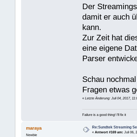
Der Streamingse
damit er auch ü
kann.
Zur Zeit hat di
eine eigene Da
Parser entwicke
Schau nochmal 
Fragen etwas ge
«
Letzte Änderung: Juli 04, 2017, 1
Failure is a good thing! I'll fix it
Re:Sundtek Streaming Se
maraya
«
Antwort #169 am:
Juli 06, 
Newbie