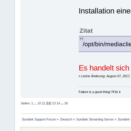
Installation ein
Zitat
/opt/bin/mediaclie
Es handelt sich
«
Letzte Änderung: August 07, 2017,
Failure is a good thing! I'll fix it
Seiten:
1
...
10
11
[
12
]
13
14
...
26
Sundtek Support Forum
»
Deutsch
»
Sundtek Streaming Server
»
Sundtek 