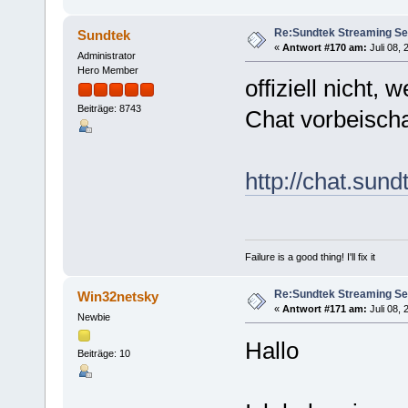
Re:Sundtek Streaming Se
Sundtek
«
Antwort #170 am:
Juli 08, 
Administrator
Hero Member
offiziell nicht,
Beiträge: 8743
Chat vorbeisch
http://chat.sund
Failure is a good thing! I'll fix it
Re:Sundtek Streaming Se
Win32netsky
«
Antwort #171 am:
Juli 08, 
Newbie
Hallo
Beiträge: 10