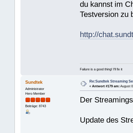
du kannst im Ch
Testversion zu
http://chat.sund
Failure is a good thing! I'll fix it
Re:Sundtek Streaming Se
Sundtek
«
Antwort #179 am:
August 0
Administrator
Hero Member
Der Streamingse
Beiträge: 8743
Update des Str