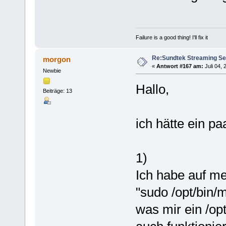
Failure is a good thing! I'll fix it
Re:Sundtek Streaming Se
morgon
«
Antwort #167 am:
Juli 04, 
Newbie
Hallo,
Beiträge: 13
ich hätte ein p
1)
Ich habe auf m
"sudo /opt/bin/m
was mir ein /op