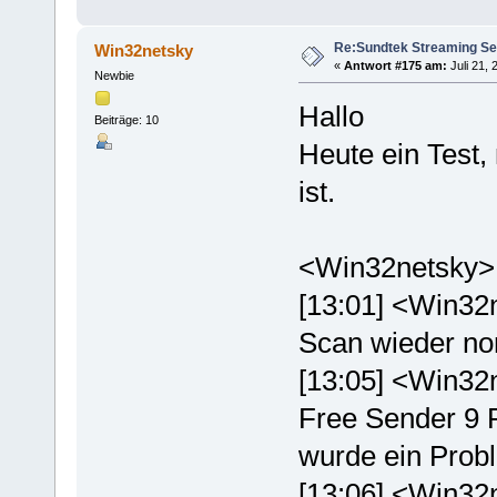
Re:Sundtek Streaming Se
Win32netsky
«
Antwort #175 am:
Juli 21, 
Newbie
Hallo
Beiträge: 10
Heute ein Test
ist.
<Win32netsky> 
[13:01] <Win32n
Scan wieder no
[13:05] <Win32
Free Sender 9 
wurde ein Probl
[13:06] <Win32