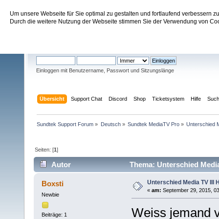
Um unsere Webseite für Sie optimal zu gestalten und fortlaufend verbessern 
Sundtek Support Forum
Durch die weitere Nutzung der Webseite stimmen Sie der Verwendung von Cook
Willkommen
Gast
. Bitte
einloggen
oder
registrieren
.
Einloggen mit Benutzername, Passwort und Sitzungslänge
Übersicht
Support Chat
Discord
Shop
Ticketsystem
Hilfe
Suc
Sundtek Support Forum
»
Deutsch
»
Sundtek MediaTV Pro
»
Unterschied M
Seiten: [
1
]
Autor
Thema: Unterschied Media 
Unterschied Media TV III 
Boxsti
«
am:
September 29, 2015, 03
Newbie
Weiss jemand v
Beiträge: 1