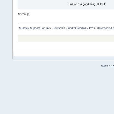
Failure is a good thing! I'll fix it
Seiten: [
1
]
Sundtek Support Forum
»
Deutsch
»
Sundtek MediaTV Pro
»
Unterschied M
SMF 2.0.1