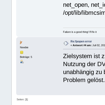
net_open, net_i
/opt/lib/libmcsi
Failure is a good thing! I'll fix it
Re:fpopen error
jr
«
Antwort #4 am:
Juli 02, 20
Newbie
Zielsystem ist z.
Beiträge: 5
Nutzung der DV
unabhängig zu b
Problem gelöst.
Seiten: [
1
]