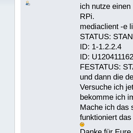
ich nutze einen
RPi.
mediaclient -e li
STATUS: STA
ID: 1-1.2.2.4
ID: U12041116
FESTATUS: S
und dann die de
Versuche ich je
bekomme ich im
Mache ich das 
funktioniert da
Danke für Eure 