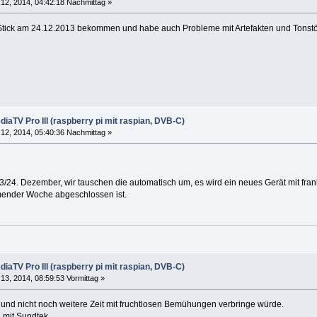
12, 2014, 04:42:18 Nachmittag »
Stick am 24.12.2013 bekommen und habe auch Probleme mit Artefakten und Tonst
iaTV Pro III (raspberry pi mit raspian, DVB-C)
12, 2014, 05:40:36 Nachmittag »
24. Dezember, wir tauschen die automatisch um, es wird ein neues Gerät mit frank
ender Woche abgeschlossen ist.
iaTV Pro III (raspberry pi mit raspian, DVB-C)
13, 2014, 08:59:53 Vormittag »
 und nicht noch weitere Zeit mit fruchtlosen Bemühungen verbringe würde.
 mit Sundtek...