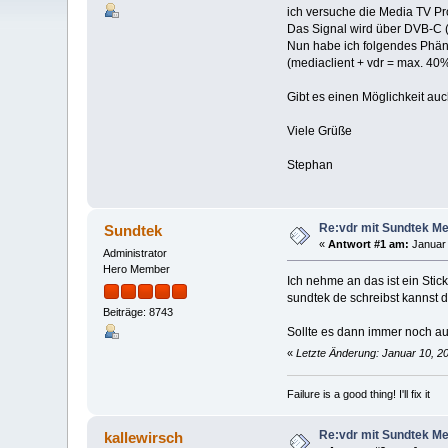
ich versuche die Media TV Pro
Das Signal wird über DVB-C (K
Nun habe ich folgendes Phäno
(mediaclient + vdr = max. 40%
Gibt es einen Möglichkeit au
Viele Grüße
Stephan
Re:vdr mit Sundtek Med
Sundtek
«
Antwort #1 am:
Januar 
Administrator
Hero Member
Ich nehme an das ist ein Sti
sundtek de schreibst kannst d
Beiträge: 8743
Sollte es dann immer noch au
«
Letzte Änderung: Januar 10, 2
Failure is a good thing! I'll fix it
Re:vdr mit Sundtek Med
kallewirsch