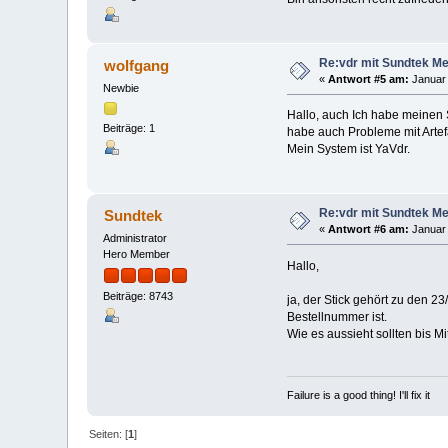
Re:vdr mit Sundtek Med
wolfgang
«
Antwort #5 am:
Januar 
Newbie
Hallo, auch Ich habe meinen
Beiträge: 1
habe auch Probleme mit Artef
Mein System ist YaVdr.
Re:vdr mit Sundtek Med
Sundtek
«
Antwort #6 am:
Januar 
Administrator
Hero Member
Hallo,
Beiträge: 8743
ja, der Stick gehört zu den 2
Bestellnummer ist.
Wie es aussieht sollten bis M
Failure is a good thing! I'll fix it
Seiten: [
1
]