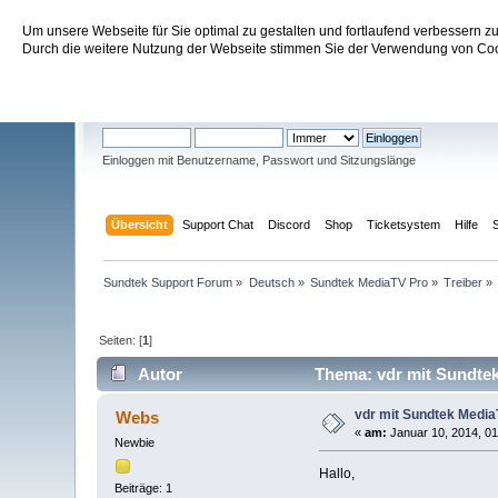
Um unsere Webseite für Sie optimal zu gestalten und fortlaufend verbessern 
Sundtek Support Forum
Durch die weitere Nutzung der Webseite stimmen Sie der Verwendung von Cook
Willkommen
Gast
. Bitte
einloggen
oder
registrieren
.
Einloggen mit Benutzername, Passwort und Sitzungslänge
Übersicht
Support Chat
Discord
Shop
Ticketsystem
Hilfe
Sundtek Support Forum
»
Deutsch
»
Sundtek MediaTV Pro
»
Treiber
»
Seiten: [
1
]
Autor
Thema: vdr mit Sundtek 
vdr mit Sundtek MediaT
Webs
«
am:
Januar 10, 2014, 01
Newbie
Hallo,
Beiträge: 1