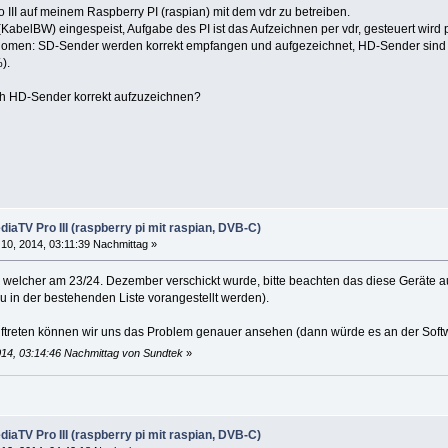
 III auf meinem Raspberry PI (raspian) mit dem vdr zu betreiben.
abelBW) eingespeist, Aufgabe des PI ist das Aufzeichnen per vdr, gesteuert wird 
men: SD-Sender werden korrekt empfangen und aufgezeichnet, HD-Sender sind mit A
).
ch HD-Sender korrekt aufzuzeichnen?
iaTV Pro III (raspberry pi mit raspian, DVB-C)
10, 2014, 03:11:39 Nachmittag »
ck welcher am 23/24. Dezember verschickt wurde, bitte beachten das diese Geräte a
u in der bestehenden Liste vorangestellt werden).
ftreten können wir uns das Problem genauer ansehen (dann würde es an der Softw
014, 03:14:46 Nachmittag von Sundtek
»
iaTV Pro III (raspberry pi mit raspian, DVB-C)