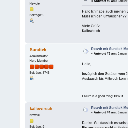
«
Antwort #2 am:
Januar 
Newbie
Hallo Ich habe auch meinen 
Beiträge: 9
Muss ich den umtauschen??
Viele Grüße
Kallewirsch
Re:vdr mit Sundtek Med
Sundtek
«
Antwort #3 am:
Januar 
Administrator
Hero Member
Hallo,
Beiträge: 8743
bezüglich den Geräten vom 23/
Austausch bis Mittwoch komm
Failure is a good thing! I'll fix it
Re:vdr mit Sundtek Med
kallewirsch
«
Antwort #4 am:
Januar 
Newbie
Danke. Gut dass ich es weiss
Beiträge: 9
Bin ansonsten recht zufrieden