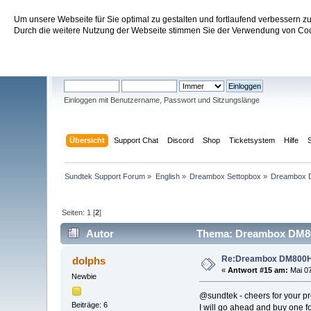
Um unsere Webseite für Sie optimal zu gestalten und fortlaufend verbessern 
Sundtek Support Forum
Durch die weitere Nutzung der Webseite stimmen Sie der Verwendung von Cook
Willkommen
Gast
. Bitte
einloggen
oder
registrieren
.
Einloggen mit Benutzername, Passwort und Sitzungslänge
Übersicht
Support Chat
Discord
Shop
Ticketsystem
Hilfe
Sundtek Support Forum
»
English
»
Dreambox Settopbox
»
Dreambox D
Seiten:
1
[
2
]
Autor
Thema: Dreambox DM800
Re:Dreambox DM800HD
dolphs
«
Antwort #15 am:
Mai 07
Newbie
@sundtek - cheers for your p
Beiträge: 6
I will go ahead and buy one 