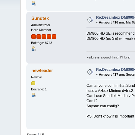
Re:Dreambox DM800HD
Sundtek
«
Antwort #16 am:
Mai 07
Administrator
Hero Member
DM800 HD SE is recommende
DM800 HD (no SE) will work w
Beiträge: 8743
Failure is a good thing! I'll fix it
Re:Dreambox DM800HD
newleader
«
Antwort #17 am:
Septem
Newbie
Can anyone confim that Sundt
Beiträge: 1
I use a Azbox Minime dvb-s2.
Can i use Sundtek Mediatv Pr
Can i?
Anyone can config?
P.S. Don't know if is important
Seiten:
1
[
2
]