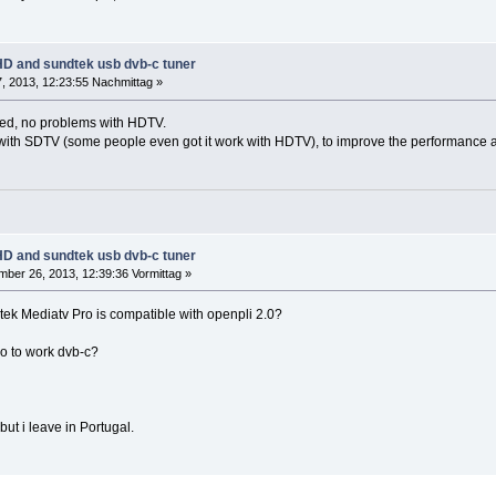
 and sundtek usb dvb-c tuner
, 2013, 12:23:55 Nachmittag »
d, no problems with HDTV.
ith SDTV (some people even got it work with HDTV), to improve the performance 
 and sundtek usb dvb-c tuner
ber 26, 2013, 12:39:36 Vormittag »
ek Mediatv Pro is compatible with openpli 2.0?
o to work dvb-c?
 but i leave in Portugal.