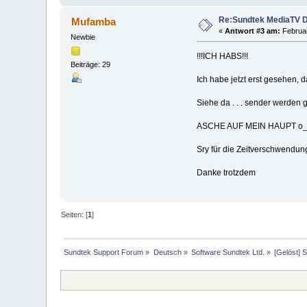
Re:Sundtek MediaTV D
Mufamba
«
Antwort #3 am:
Februar
Newbie
!!!ICH HABS!!!
Beiträge: 29
Ich habe jetzt erst gesehen, 
Siehe da . . . sender werden 
ASCHE AUF MEIN HAUPT o
Sry für die Zeitverschwendun
Danke trotzdem
Seiten: [
1
]
Sundtek Support Forum
»
Deutsch
»
Software Sundtek Ltd.
»
[Gelöst]