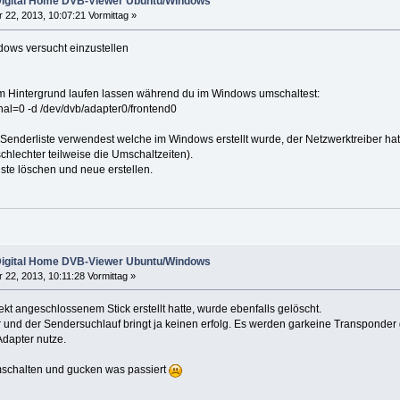
igital Home DVB-Viewer Ubuntu/Windows
 22, 2013, 10:07:21 Vormittag »
dows versucht einzustellen
im Hintergrund laufen lassen während du im Windows umschaltest:
gnal=0 -d /dev/dvb/adapter0/frontend0
e Senderliste verwendest welche im Windows erstellt wurde, der Netzwerktreiber h
schlechter teilweise die Umschaltzeiten).
iste löschen und neue erstellen.
igital Home DVB-Viewer Ubuntu/Windows
 22, 2013, 10:11:28 Vormittag »
rekt angeschlossenem Stick erstellt hatte, wurde ebenfalls gelöscht.
 und der Sendersuchlauf bringt ja keinen erfolg. Es werden garkeine Transponde
Adapter nutze.
umschalten und gucken was passiert