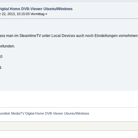
igital Home DVB-Viewer Ubuntu/Windows
 22, 2013, 10:15:03 Vormittag »
dass man im SteamlineTV unter Local Devices auch noch Einstellungen vornehmen ka
gefunden.
_0
g.
 Sundtek MediaTV Digital Home DVB-Viewer Ubuntu/Windows