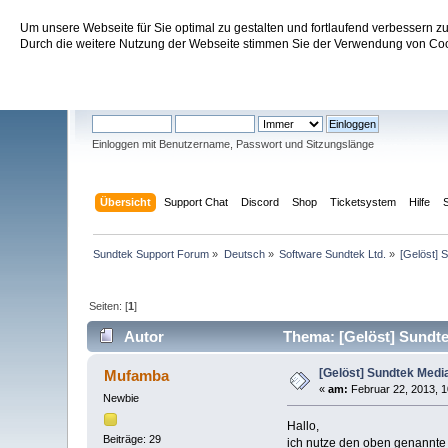
Um unsere Webseite für Sie optimal zu gestalten und fortlaufend verbessern 
Sundtek Support Forum
Durch die weitere Nutzung der Webseite stimmen Sie der Verwendung von Cook
Willkommen
Gast
. Bitte
einloggen
oder
registrieren
.
Einloggen mit Benutzername, Passwort und Sitzungslänge
Übersicht
Support Chat
Discord
Shop
Ticketsystem
Hilfe
Sundtek Support Forum
»
Deutsch
»
Software Sundtek Ltd.
»
[Gelöst]
Seiten: [
1
]
Autor
Thema: [Gelöst] Sundt
[Gelöst] Sundtek Med
Mufamba
«
am:
Februar 22, 2013, 1
Newbie
Hallo,
Beiträge: 29
ich nutze den oben genannte 