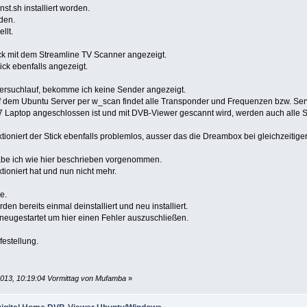
nst.sh installiert worden.
den.
llt.
ck mit dem Streamline TV Scanner angezeigt.
ick ebenfalls angezeigt.
ersuchlauf, bekomme ich keine Sender angezeigt.
f dem Ubuntu Server per w_scan findet alle Transponder und Frequenzen bzw. Ser
 Laptop angeschlossen ist und mit DVB-Viewer gescannt wird, werden auch alle 
oniert der Stick ebenfalls problemlos, ausser das die Dreambox bei gleichzeitige
be ich wie hier beschrieben vorgenommen.
ktioniert hat und nun nicht mehr.
e.
n bereits einmal deinstalliert und neu installiert.
neugestartet um hier einen Fehler auszuschließen.
lfestellung.
2013, 10:19:04 Vormittag von Mufamba
»