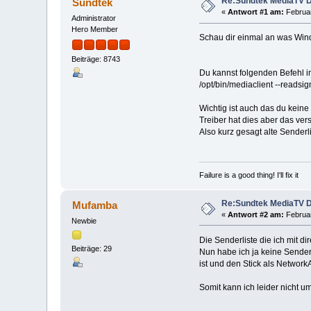
Re:Sundtek MediaTV D
Sundtek
«
Antwort #1 am:
Februar
Administrator
Hero Member
Schau dir einmal an was Win
Beiträge: 8743
Du kannst folgenden Befehl 
/opt/bin/mediaclient --readsi
Wichtig ist auch das du kein
Treiber hat dies aber das ver
Also kurz gesagt alte Senderl
Failure is a good thing! I'll fix it
Re:Sundtek MediaTV D
Mufamba
«
Antwort #2 am:
Februar
Newbie
Die Senderliste die ich mit di
Beiträge: 29
Nun habe ich ja keine Sender
ist und den Stick als Network
Somit kann ich leider nicht 