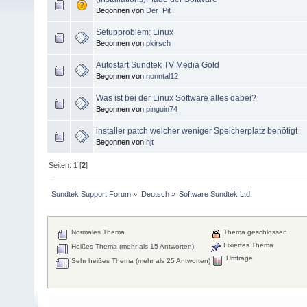
Begonnen von
Der_Pit
Setupproblem: Linux
Begonnen von
pkirsch
Autostart Sundtek TV Media Gold
Begonnen von
nonntal12
Was ist bei der Linux Software alles dabei?
Begonnen von
pinguin74
installer patch welcher weniger Speicherplatz benötigt
Begonnen von
hjt
Seiten:
1
[
2
]
Sundtek Support Forum
»
Deutsch
»
Software Sundtek Ltd.
Normales Thema
Thema geschlossen
Fixiertes Thema
Heißes Thema (mehr als 15 Antworten)
Umfrage
Sehr heißes Thema (mehr als 25 Antworten)