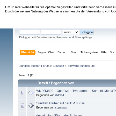
Um unsere Webseite für Sie optimal zu gestalten und fortlaufend verbessern 
Sundtek Support Forum
Durch die weitere Nutzung der Webseite stimmen Sie der Verwendung von Cook
Willkommen
Gast
. Bitte
einloggen
oder
registrieren
.
Einloggen mit Benutzername, Passwort und Sitzungslänge
Übersicht
Support Chat
Discord
Shop
Ticketsystem
Hilfe
Suc
Sundtek Support Forum
»
Deutsch
»
Software Sundtek Ltd.
Seiten:
1
[
2
]
Betreff
/
Begonnen von
WNDR3800 + OpenWrt + Tvheadend + Sundtek MediaTV
Begonnen von
diddl14
Sundtek Treiber auf der DM 800se
Begonnen von
superpup
(Installations)Pfade der Software