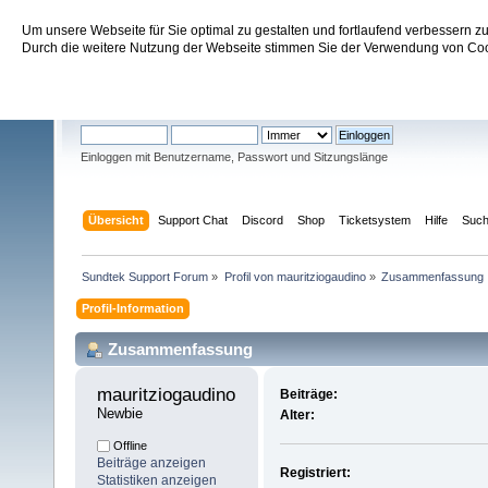
Um unsere Webseite für Sie optimal zu gestalten und fortlaufend verbessern 
Sundtek Support Forum
Durch die weitere Nutzung der Webseite stimmen Sie der Verwendung von Cook
Willkommen
Gast
. Bitte
einloggen
oder
registrieren
.
Einloggen mit Benutzername, Passwort und Sitzungslänge
Übersicht
Support Chat
Discord
Shop
Ticketsystem
Hilfe
Suc
Sundtek Support Forum
»
Profil von mauritziogaudino
»
Zusammenfassung
Profil-Information
Zusammenfassung
mauritziogaudino 
Beiträge:
Newbie
Alter:
Offline
Beiträge anzeigen
Registriert:
Statistiken anzeigen