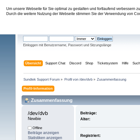
Um unsere Webseite für Sie optimal zu gestalten und fortlaufend verbessern 
Sundtek Support Forum
Durch die weitere Nutzung der Webseite stimmen Sie der Verwendung von Cook
Willkommen
Gast
. Bitte
einloggen
oder
registrieren
.
Einloggen mit Benutzername, Passwort und Sitzungslänge
Übersicht
Support Chat
Discord
Shop
Ticketsystem
Hilfe
Suc
Sundtek Support Forum
»
Profil von /dev/dvb
»
Zusammenfassung
Profil-Information
Zusammenfassung
/dev/dvb 
Beiträge:
Newbie
Alter:
Offline
Beiträge anzeigen
Registriert:
Statistiken anzeigen