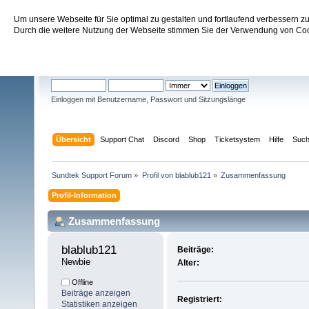
Um unsere Webseite für Sie optimal zu gestalten und fortlaufend verbessern 
Sundtek Support Forum
Durch die weitere Nutzung der Webseite stimmen Sie der Verwendung von Cook
Willkommen
Gast
. Bitte
einloggen
oder
registrieren
.
Einloggen mit Benutzername, Passwort und Sitzungslänge
Übersicht
Support Chat
Discord
Shop
Ticketsystem
Hilfe
Suc
Sundtek Support Forum
»
Profil von blablub121
»
Zusammenfassung
Profil-Information
Zusammenfassung
blablub121 
Beiträge:
Newbie
Alter:
Offline
Beiträge anzeigen
Registriert:
Statistiken anzeigen