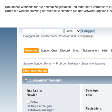
Um unsere Webseite für Sie optimal zu gestalten und fortlaufend verbessern 
Sundtek Support Forum
Durch die weitere Nutzung der Webseite stimmen Sie der Verwendung von Cook
Willkommen
Gast
. Bitte
einloggen
oder
registrieren
.
Einloggen mit Benutzername, Passwort und Sitzungslänge
Übersicht
Support Chat
Discord
Shop
Ticketsystem
Hilfe
Sundtek Support Forum
»
Profil von 5erkette
»
Zusammenfassung
Profil-Information
Zusammenfassung
5erkette 
Beiträge:
Newbie
Alter:
Offline
Beiträge anzeigen
Registriert:
Statistiken anzeigen