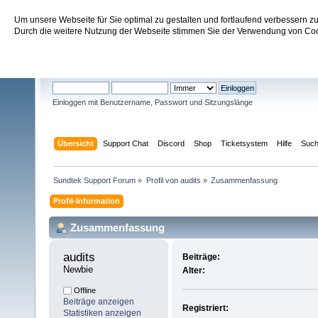
Um unsere Webseite für Sie optimal zu gestalten und fortlaufend verbessern 
Sundtek Support Forum
Durch die weitere Nutzung der Webseite stimmen Sie der Verwendung von Cook
Willkommen
Gast
. Bitte
einloggen
oder
registrieren
.
Einloggen mit Benutzername, Passwort und Sitzungslänge
Übersicht
Support Chat
Discord
Shop
Ticketsystem
Hilfe
Suc
Sundtek Support Forum
»
Profil von audits
»
Zusammenfassung
Profil-Information
Zusammenfassung
audits 
Beiträge:
Newbie
Alter:
Offline
Beiträge anzeigen
Registriert:
Statistiken anzeigen