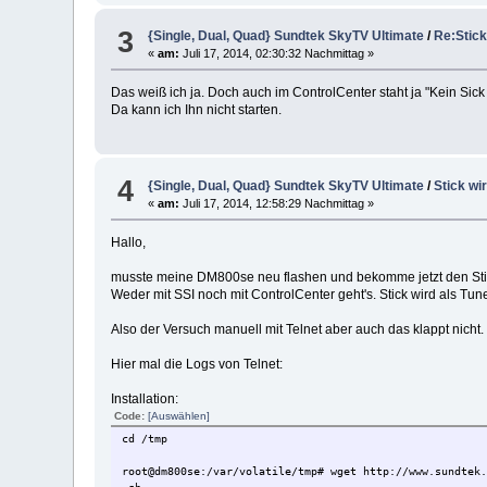
3
{Single, Dual, Quad} Sundtek SkyTV Ultimate
/
Re:Stick
«
am:
Juli 17, 2014, 02:30:32 Nachmittag »
Das weiß ich ja. Doch auch im ControlCenter staht ja "Kein Sick
Da kann ich Ihn nicht starten.
4
{Single, Dual, Quad} Sundtek SkyTV Ultimate
/
Stick wi
«
am:
Juli 17, 2014, 12:58:29 Nachmittag »
Hallo,
musste meine DM800se neu flashen und bekomme jetzt den Stick 
Weder mit SSI noch mit ControlCenter geht's. Stick wird als Tune
Also der Versuch manuell mit Telnet aber auch das klappt nicht.
Hier mal die Logs von Telnet:
Installation:
Code:
[Auswählen]
cd /tmp
root@dm800se:/var/volatile/tmp# wget http://www.sundtek