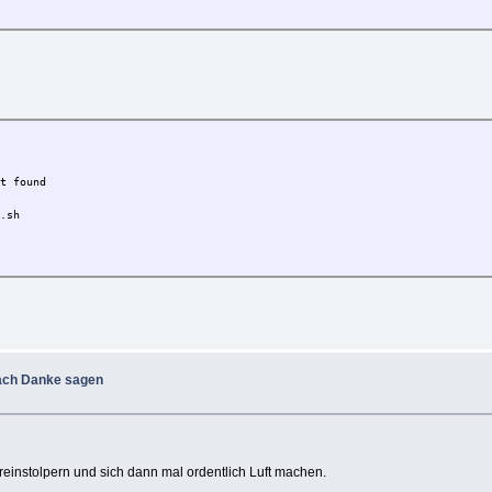
ot found
.sh
17 12:39:12 2014):
fach Danke sagen
 reinstolpern und sich dann mal ordentlich Luft machen.