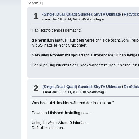
Seiten: [
1
]
1
{Single, Dual, Quad} Sundtek SkyTV Ultimate
/
Re:Stick
«
am:
Juli 18, 2014, 09:30:45 Vormittag »
Hab jetzt folgendes gemacht:
die netinst.sh manuell aus dem Verzeichnis gelöscht, vom Treibe
Mit SSI hatte es nicht funktioniert.
Mein altes Problem mit sporadisch auftretendem "Tunen fehlgesc
Der Kupplungsstecker Sat > Koax war defekt. Hab ihn erneuert und
2
{Single, Dual, Quad} Sundtek SkyTV Ultimate
/
Re:Stick
«
am:
Juli 17, 2014, 03:04:48 Nachmittag »
Was bedeutet das hier während der Installation ?
Download finished, installing now ...
Using /dev/misc/vtuner0 interface
Default installation