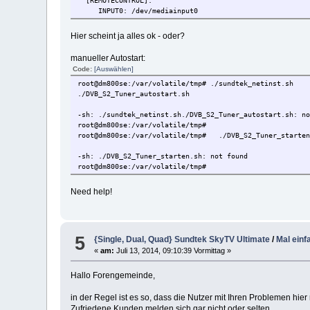
[REMOTECONTROL]:
unpacking...
INPUT0: /dev/mediainput0
checking system...
Dreambox 800/800se detected
Kernel is supported
Hier scheint ja alles ok - oder?
installing (netinstall mode) ...
Downloading architecture specific driver ... dreambox
manueller Autostart:
Code:
[Auswählen]
Download finished, installing now ...
root@dm800se:/var/volatile/tmp# ./sundtek_netinst.sh
./DVB_S2_Tuner_autostart.sh
Using /dev/misc/vtuner0 interface
Default installation
-sh: ./sundtek_netinst.sh./DVB_S2_Tuner_autostart.sh: n
root@dm800se:/var/volatile/tmp#
Starting driver...
root@dm800se:/var/volatile/tmp# ./DVB_S2_Tuner_starten
switching off loglevel
-sh: ./DVB_S2_Tuner_starten.sh: not found
root@dm800se:/var/volatile/tmp#
done.
root@dm800se:/var/volatile/tmp#
Need help!
Broadcast message from root@dm800se (console) (Thu Jul 
The system is going down for reboot NOW!
5
{Single, Dual, Quad} Sundtek SkyTV Ultimate
/
Mal ein
«
am:
Juli 13, 2014, 09:10:39 Vormittag »
Hallo Forengemeinde,
in der Regel ist es so, dass die Nutzer mit Ihren Problemen hier
Zufriedene Kunden melden sich gar nicht oder selten.