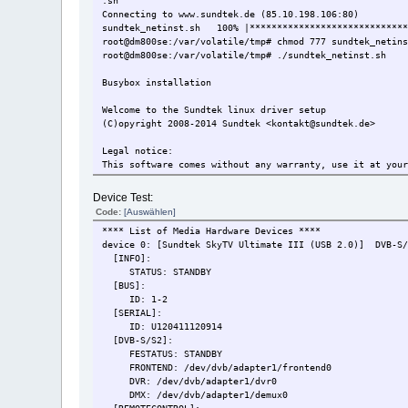
.sh
Connecting to www.sundtek.de (85.10.198.106:80)
sundtek_netinst.sh 100% |***************************
root@dm800se:/var/volatile/tmp# chmod 777 sundtek_netin
root@dm800se:/var/volatile/tmp# ./sundtek_netinst.sh
Busybox installation
Welcome to the Sundtek linux driver setup
(C)opyright 2008-2014 Sundtek <kontakt@sundtek.de>
Legal notice:
This software comes without any warranty, use it at you
Please note it's only allowed to use this driver packag
Device Test:
authorized distributors or from Sundtek Germany
Code:
[Auswählen]
The Virtual analogTV Grabber (vivi) might be used freel
**** List of Media Hardware Devices ****
device 0: [Sundtek SkyTV Ultimate III (USB 2.0)] DVB-S/
Do you want to continue [Y/N]:
[INFO]:
Nutzungsbedingungen:
STATUS: STANDBY
Sundtek Ã¼bernimmt keinerlei Haftung fÃ¼r SchÃ¤den welc
[BUS]:
das System oder die angebotenen Dateien entstehen kÃ¶nn
ID: 1-2
[SERIAL]:
Dieses Softwarepaket darf ausschlieÃŸlich mit Geraeten 
ID: U120411120914
Distributoren oder Sundtek Deutschland verwendet werden
[DVB-S/S2]:
Der Virtuelle AnalogTV Treiber (vivi) kann fÃ¼r Testzwe
FESTATUS: STANDBY
Restriktionen verwendet werden
FRONTEND: /dev/dvb/adapter1/frontend0
DVR: /dev/dvb/adapter1/dvr0
Wollen Sie fortfahren [J/N]:
DMX: /dev/dvb/adapter1/demux0
J