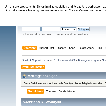
Um unsere Webseite für Sie optimal zu gestalten und fortlaufend verbessern 
Sundtek Support Forum
Durch die weitere Nutzung der Webseite stimmen Sie der Verwendung von Cook
Willkommen
Gast
. Bitte
einloggen
oder
registrieren
.
Einloggen mit Benutzername, Passwort und Sitzungslänge
Übersicht
Support Chat
Discord
Shop
Ticketsystem
Hilfe
Sundtek Support Forum
»
Profil von woddy49
»
Beiträge anzeigen
»
Nac
Profil-Information
Beiträge anzeigen
Diese Sektion erlaubt es ihnen alle Beiträge dieses Mitglieds zu sehen
Nachrichten
Themen
Dateianhänge
Nachrichten - woddy49