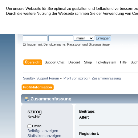
Um unsere Webseite für Sie optimal zu gestalten und fortlaufend verbessern 
Sundtek Support Forum
Durch die weitere Nutzung der Webseite stimmen Sie der Verwendung von Cook
Willkommen
Gast
. Bitte
einloggen
oder
registrieren
.
Einloggen mit Benutzername, Passwort und Sitzungslänge
Übersicht
Support Chat
Discord
Shop
Ticketsystem
Hilfe
Suc
Sundtek Support Forum
»
Profil von szirog
»
Zusammenfassung
Profil-Information
Zusammenfassung
szirog 
Beiträge:
Newbie
Alter:
Offline
Beiträge anzeigen
Registriert:
Statistiken anzeigen