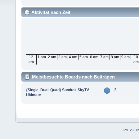
Aktivität nach Zeit
12
1 am
2 am
3 am
4 am
5 am
6 am
7 am
8 am
9 am
10
am
am
Meistbesuchte Boards nach Beiträgen
{Single, Dual, Quad} Sundtek SkyTV
2
Ultimate
SMF 2.0.1