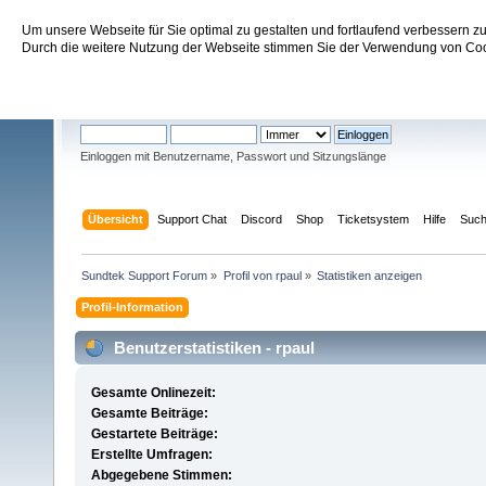
Um unsere Webseite für Sie optimal zu gestalten und fortlaufend verbessern 
Sundtek Support Forum
Durch die weitere Nutzung der Webseite stimmen Sie der Verwendung von Cook
Willkommen
Gast
. Bitte
einloggen
oder
registrieren
.
Einloggen mit Benutzername, Passwort und Sitzungslänge
Übersicht
Support Chat
Discord
Shop
Ticketsystem
Hilfe
Suc
Sundtek Support Forum
»
Profil von rpaul
»
Statistiken anzeigen
Profil-Information
Benutzerstatistiken - rpaul
Gesamte Onlinezeit:
Gesamte Beiträge:
Gestartete Beiträge:
Erstellte Umfragen:
Abgegebene Stimmen: