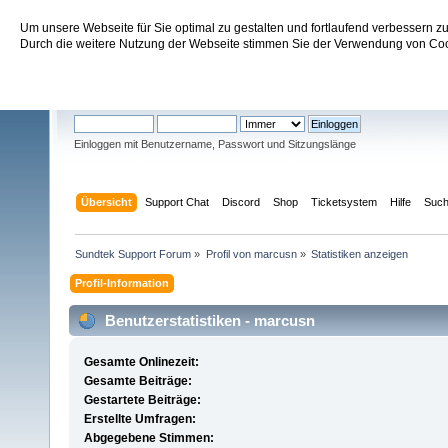
Um unsere Webseite für Sie optimal zu gestalten und fortlaufend verbessern 
Sundtek Support Forum
Durch die weitere Nutzung der Webseite stimmen Sie der Verwendung von Cook
Willkommen
Gast
. Bitte
einloggen
oder
registrieren
.
Einloggen mit Benutzername, Passwort und Sitzungslänge
Übersicht
Support Chat
Discord
Shop
Ticketsystem
Hilfe
Suc
Sundtek Support Forum
»
Profil von marcusn
»
Statistiken anzeigen
Profil-Information
Benutzerstatistiken - marcusn
Gesamte Onlinezeit:
Gesamte Beiträge:
Gestartete Beiträge:
Erstellte Umfragen:
Abgegebene Stimmen: