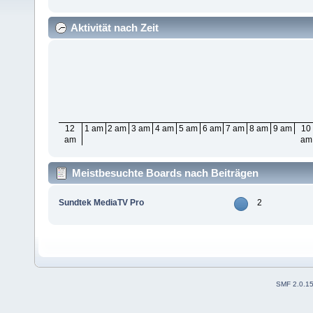
Aktivität nach Zeit
12
1 am
2 am
3 am
4 am
5 am
6 am
7 am
8 am
9 am
10
am
am
Meistbesuchte Boards nach Beiträgen
Sundtek MediaTV Pro
2
SMF 2.0.1