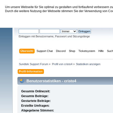
Um unsere Webseite für Sie optimal zu gestalten und fortlaufend verbessern 
Sundtek Support Forum
Durch die weitere Nutzung der Webseite stimmen Sie der Verwendung von Cook
Willkommen
Gast
. Bitte
einloggen
oder
registrieren
.
Einloggen mit Benutzername, Passwort und Sitzungslänge
Übersicht
Support Chat
Discord
Shop
Ticketsystem
Hilfe
Suc
Sundtek Support Forum
»
Profil von cristo4
»
Statistiken anzeigen
Profil-Information
Benutzerstatistiken - cristo4
Gesamte Onlinezeit:
Gesamte Beiträge:
Gestartete Beiträge:
Erstellte Umfragen:
Abgegebene Stimmen: