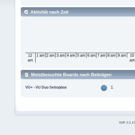
Aktivität nach Zeit
12
1 am
2 am
3 am
4 am
5 am
6 am
7 am
8 am
9 am
10
am
am
Meistbesuchte Boards nach Beiträgen
VU+ - VU Duo Settopbox
1
SMF 2.0.1