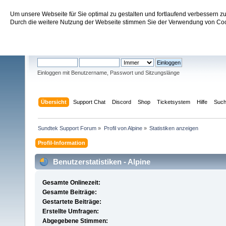
Um unsere Webseite für Sie optimal zu gestalten und fortlaufend verbessern 
Sundtek Support Forum
Durch die weitere Nutzung der Webseite stimmen Sie der Verwendung von Cook
Willkommen
Gast
. Bitte
einloggen
oder
registrieren
.
Einloggen mit Benutzername, Passwort und Sitzungslänge
Übersicht
Support Chat
Discord
Shop
Ticketsystem
Hilfe
Suc
Sundtek Support Forum
»
Profil von Alpine
»
Statistiken anzeigen
Profil-Information
Benutzerstatistiken - Alpine
Gesamte Onlinezeit:
Gesamte Beiträge:
Gestartete Beiträge:
Erstellte Umfragen:
Abgegebene Stimmen: