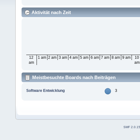
Aktivität nach Zeit
12
1 am
2 am
3 am
4 am
5 am
6 am
7 am
8 am
9 am
10
am
am
Meistbesuchte Boards nach Beiträgen
Software Entwicklung
3
SMF 2.0.1