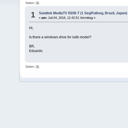
Seiten: [
1
]
1
Sundtek MediaTV ISDB-T (1 Seg/Fullseg, Brazil, Japan)
«
am:
Juli 04, 2016, 12:42:51 Vormittag »
Hi,
Is there a windows drive for isdb model?
BR,
Eduardo
Seiten: [
1
]