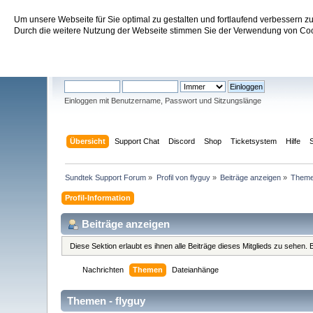
Um unsere Webseite für Sie optimal zu gestalten und fortlaufend verbessern 
Sundtek Support Forum
Durch die weitere Nutzung der Webseite stimmen Sie der Verwendung von Cook
Willkommen
Gast
. Bitte
einloggen
oder
registrieren
.
Einloggen mit Benutzername, Passwort und Sitzungslänge
Übersicht
Support Chat
Discord
Shop
Ticketsystem
Hilfe
Sundtek Support Forum
»
Profil von flyguy
»
Beiträge anzeigen
»
Them
Profil-Information
Beiträge anzeigen
Diese Sektion erlaubt es ihnen alle Beiträge dieses Mitglieds zu sehen
Nachrichten
Themen
Dateianhänge
Themen - flyguy