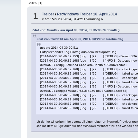
Seiten: [
1
]
1
Treiber
/
Re:Windows Treiber 16. April 2014
«
am:
Mai 20, 2014, 01:42:11 Vormittag »
Zitat von: Sundtek am April 30, 2014, 09:35:38 Nachmittag
Zitat von: wilde13 am April 30, 2014, 08:20:28 Nachmittag
update 2014-04-30 20:51:
Entsprechender Log-Eintrag aus dem Mediaportal log
[2014-04-30 20:46:32,153] [Log ] [29 ] [DEBUG] - Detect BDA 
[2014-04-30 20:46:32,168] [Log ] [29 ] [INFO ] - Detected ne
00c04f7971e0}\{93c88bc3-44ae-4940-b78a-a09d6b21c04e}
[2014-04-30 20:46:32,168] [Log ] [29 ] [DEBUG] - check type
[2014-04-30 20:46:32,168] [Log ] [29 ] [DEBUG] - failed to c
[2014-04-30 20:46:32,168] [Log ] [29 ] [DEBUG] - check type w
[2014-04-30 20:46:32,168] [Log ] [29 ] [DEBUG] - failed to con
[2014-04-30 20:46:32,168] [Log ] [29 ] [INFO ] - Detected ne
00c04f7971e0}\{a5704ae9-6315-42a0-b898-0a0b48aac568}
[2014-04-30 20:46:32,168] [Log ] [29 ] [DEBUG] - check type
[2014-04-30 20:46:32,168] [Log ] [29 ] [DEBUG] - failed to c
[2014-04-30 20:46:32,168] [Log ] [29 ] [DEBUG] - check type w
[2014-04-30 20:46:32,168] [Log ] [29 ] [DEBUG] - failed to con
Ich denke wir sollten hier eventuell einen eigenen Network Provider reg
Das mit dem NP gilt auch für das Windows Mediacenter, das wir das dort