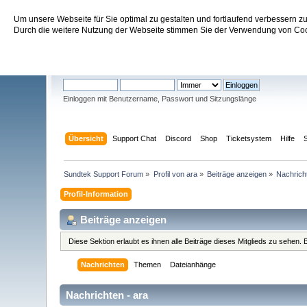
Um unsere Webseite für Sie optimal zu gestalten und fortlaufend verbessern 
Sundtek Support Forum
Durch die weitere Nutzung der Webseite stimmen Sie der Verwendung von Cook
Willkommen
Gast
. Bitte
einloggen
oder
registrieren
.
Einloggen mit Benutzername, Passwort und Sitzungslänge
Übersicht
Support Chat
Discord
Shop
Ticketsystem
Hilfe
Sundtek Support Forum
»
Profil von ara
»
Beiträge anzeigen
»
Nachrich
Profil-Information
Beiträge anzeigen
Diese Sektion erlaubt es ihnen alle Beiträge dieses Mitglieds zu sehen
Nachrichten
Themen
Dateianhänge
Nachrichten - ara