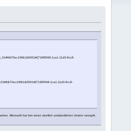
&mi_01#6&70ec19f&1&0001#{71985f48-1ca1-11d3-9cc8-
mi_01#6&70ec19f&1&0001#{71985f48-1ca1-11d3-9cc8-
sehen. Microsoft hat hier einen ziemlich umständlichen Unsinn verzapft.