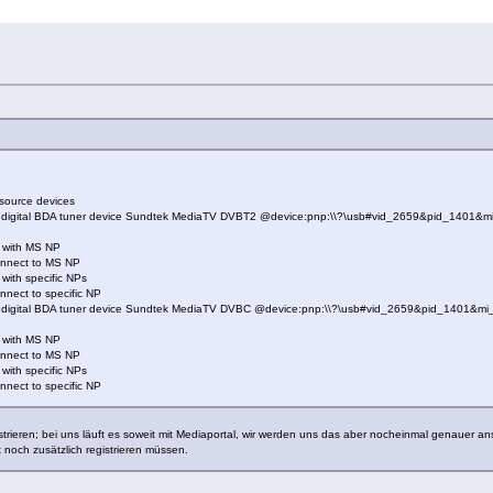
source devices
w digital BDA tuner device Sundtek MediaTV DVBT2 @device:pnp:\\?\usb#vid_2659&pid_1401
 with MS NP
onnect to MS NP
ith specific NPs
nect to specific NP
w digital BDA tuner device Sundtek MediaTV DVBC @device:pnp:\\?\usb#vid_2659&pid_1401&
 with MS NP
onnect to MS NP
ith specific NPs
nect to specific NP
istrieren; bei uns läuft es soweit mit Mediaportal, wir werden uns das aber nocheinmal genauer an
 noch zusätzlich registrieren müssen.