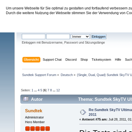
Um unsere Webseite für Sie optimal zu gestalten und fortlaufend verbessern 
Sundtek Support Forum
Durch die weitere Nutzung der Webseite stimmen Sie der Verwendung von Cook
Willkommen
Gast
. Bitte
einloggen
oder
registrieren
.
Einloggen mit Benutzername, Passwort und Sitzungslänge
Übersicht
Support Chat
Discord
Shop
Ticketsystem
Hilfe
Suc
Sundtek Support Forum
»
Deutsch
»
{Single, Dual, Quad} Sundtek SkyTV U
Seiten:
1
...
4
5
[
6
]
7
8
...
12
Autor
Thema: Sundtek SkyTV Ulti
Re:Sundtek SkyTV Ultimate
Sundtek
2011
Administrator
«
Antwort #75 am:
Juli 28, 2011, 0
Hero Member