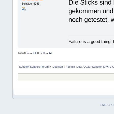
Die Sticks sind
Beiträge: 8743
gekommen und 
noch getestet,
Failure is a good thing! I'l
Seiten:
1
...
4
5
[
6
]
7
8
...
12
Sundtek Support Forum
»
Deutsch
»
{Single, Dual, Quad} Sundtek SkyTV U
SMF 2.0.1