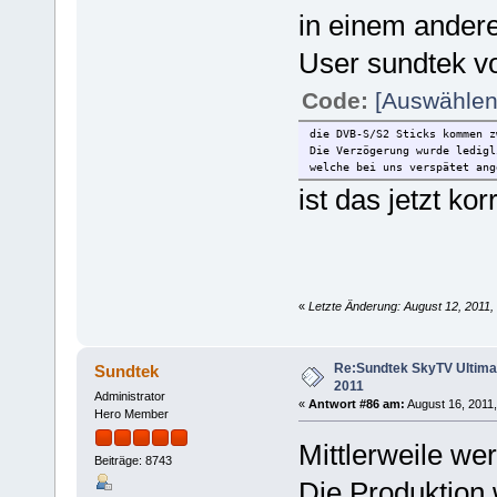
in einem ander
User sundtek v
Code:
[Auswählen
die DVB-S/S2 Sticks kommen z
Die Verzögerung wurde ledigl
welche bei uns verspätet ang
ist das jetzt kor
«
Letzte Änderung: August 12, 2011,
Re:Sundtek SkyTV Ultimate
Sundtek
2011
Administrator
«
Antwort #86 am:
August 16, 2011,
Hero Member
Mittlerweile we
Beiträge: 8743
Die Produktion 