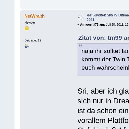
Re:Sundtek SkyTV Ultimate
NetWraith
2011
Newbie
«
Antwort #78 am:
Juli 30, 2011, 1
Zitat von: tm99 a
Beiträge: 19
naja ihr solltet
kommt der Twin 
euch wahrscheinli
Sri, aber ich g
sich nur in Dre
ist da schon ein
vorallem Platt