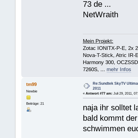
73 de ...
NetWraith
Mein Projekt:
Zotac IONITX-P-E, 2x 
Nova-T-Stick, Atric IR
Harmony 300, OCZSSD
7260S, ...
mehr Infos
Re:Sundtek SkyTV Ultimate
tm99
2011
Newbie
«
Antwort #77 am:
Juli 29, 2011, 07
Beiträge: 21
naja ihr sollte
bald kommt der
schwimmen euch 