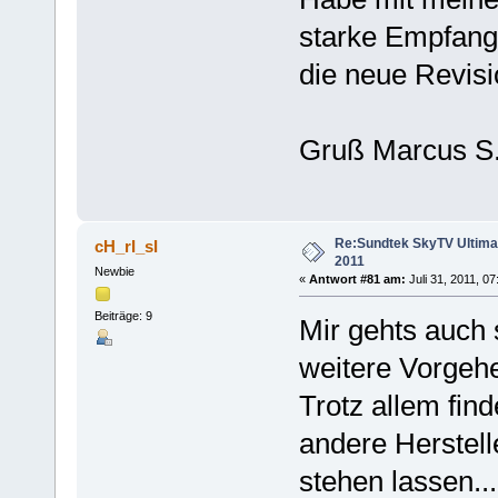
starke Empfang
die neue Revis
Gruß Marcus S
Re:Sundtek SkyTV Ultimate
cH_rI_sI
2011
Newbie
«
Antwort #81 am:
Juli 31, 2011, 0
Beiträge: 9
Mir gehts auch 
weitere Vorgehe
Trotz allem fin
andere Herstel
stehen lassen...