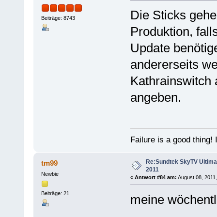
Die Sticks gehe
Beiträge: 8743
Produktion, fal
Update benötige
andererseits we
Kathrainswitch a
angeben.
Failure is a good thing! I'l
Re:Sundtek SkyTV Ultimate
tm99
2011
Newbie
«
Antwort #84 am:
August 08, 2011,
Beiträge: 21
meine wöchentl