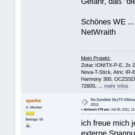
Gefahr, daß "d
Schönes WE ...
NetWraith
Mein Projekt:
Zotac IONITX-P-E, 2x 
Nova-T-Stick, Atric IR
Harmony 300, OCZSSD
7260S, ...
mehr Infos
Re:Sundtek SkyTV Ultimate
sparkie
2011
Jr. Member
«
Antwort #79 am:
Juli 30, 2011, 1
Beiträge: 65
ich freue mich 
externe Spannu