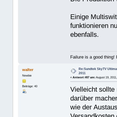
Einige Multiswi
funktionieren n
ebenfalls.
Failure is a good thing! I'l
Re:Sundtek SkyTV Ultimate
walter
2011
Newbie
«
Antwort #87 am:
August 19, 2011,
Beiträge: 40
Vielleicht sollt
darüber mache
wie der Austaus
Versandkosten e