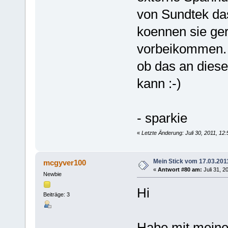
von Sundtek das
koennen sie ge
vorbeikommen. 
ob das an diese
kann :-)
- sparkie
«
Letzte Änderung: Juli 30, 2011, 12
Mein Stick vom 17.03.201
mcgyver100
«
Antwort #80 am:
Juli 31, 2
Newbie
Hi
Beiträge: 3
Habe mit meine