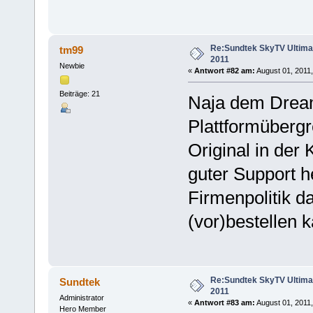
Re:Sundtek SkyTV Ultimate
tm99
2011
Newbie
«
Antwort #82 am:
August 01, 2011,
Beiträge: 21
Naja dem Dream
Plattformübergre
Original in der 
guter Support he
Firmenpolitik d
(vor)bestellen 
Re:Sundtek SkyTV Ultimate
Sundtek
2011
Administrator
«
Antwort #83 am:
August 01, 2011,
Hero Member