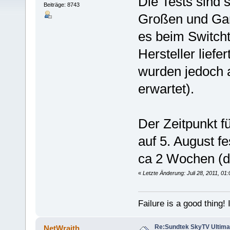
Die Tests sind 
Beiträge: 8743
Großen und Gan
es beim Switcht
Hersteller liefe
wurden jedoch 
erwartet).
Der Zeitpunkt fü
auf 5. August fe
ca 2 Wochen (da
«
Letzte Änderung: Juli 28, 2011, 0
Failure is a good thing! I'l
Re:Sundtek SkyTV Ultimate
NetWraith