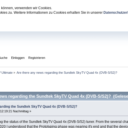
zu können, verwenden wir Cookies.
ies zu. Weitere Informationen zu Cookies erhalten Sie in unserer
Datenschutzer
Suche
Einloggen
Registrieren
 Ultimate
»
Are there any news regarding the Sundtek SkyTV Quad 4x (DVB-S/S2)?
ews regarding the Sundtek SkyTV Quad 4x (DVB-S/S2)? (Gelese
garding the Sundtek SkyTV Quad 4x (DVB-S/S2)?
12:19:21 Nachmittag »
ing the status of the Sundtek SkyTV Quad 4x (DVB-S/S2) tuner. From the several cha
20 I understood that the Prototyping phase was nearing it's end and that the device