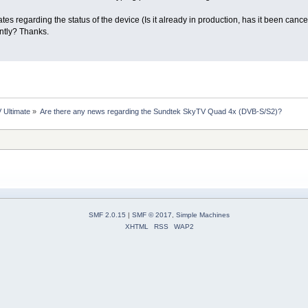
ates regarding the status of the device (Is it already in production, has it been ca
ently? Thanks.
 Ultimate
»
Are there any news regarding the Sundtek SkyTV Quad 4x (DVB-S/S2)?
SMF 2.0.15
|
SMF © 2017
,
Simple Machines
XHTML
RSS
WAP2