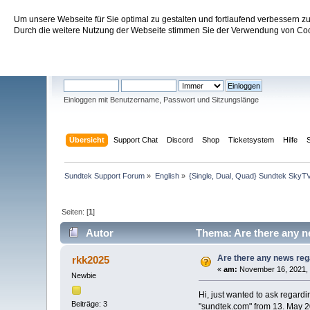
Um unsere Webseite für Sie optimal zu gestalten und fortlaufend verbessern 
Sundtek Support Forum
Durch die weitere Nutzung der Webseite stimmen Sie der Verwendung von Cook
Willkommen
Gast
. Bitte
einloggen
oder
registrieren
.
Einloggen mit Benutzername, Passwort und Sitzungslänge
Übersicht
Support Chat
Discord
Shop
Ticketsystem
Hilfe
Sundtek Support Forum
»
English
»
{Single, Dual, Quad} Sundtek SkyTV
Seiten: [
1
]
Autor
Thema: Are there any n
Are there any news re
rkk2025
«
am:
November 16, 2021, 
Newbie
Hi, just wanted to ask regard
Beiträge: 3
"sundtek.com" from 13. May 20