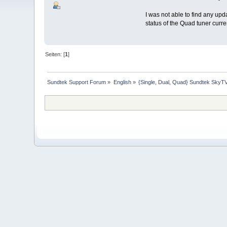
I was not able to find any upd
status of the Quad tuner curr
Seiten: [
1
]
Sundtek Support Forum
»
English
»
{Single, Dual, Quad} Sundtek SkyTV