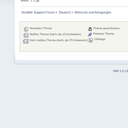
Seiten:
1
2
[
3
]
Sundtek Support Forum
»
Deutsch
»
Wünsche und Anregungen
Normales Thema
Thema geschlossen
Fixiertes Thema
Heißes Thema (mehr als 15 Antworten)
Umfrage
Sehr heißes Thema (mehr als 25 Antworten)
SMF 2.0.1