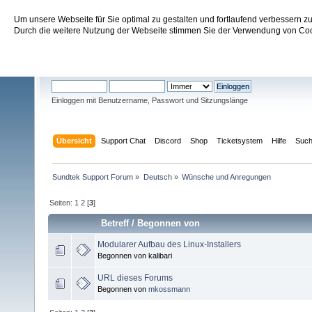
Um unsere Webseite für Sie optimal zu gestalten und fortlaufend verbessern 
Sundtek Support Forum
Durch die weitere Nutzung der Webseite stimmen Sie der Verwendung von Cook
Willkommen
Gast
. Bitte
einloggen
oder
registrieren
.
Einloggen mit Benutzername, Passwort und Sitzungslänge
Übersicht
Support Chat
Discord
Shop
Ticketsystem
Hilfe
Suc
Sundtek Support Forum
»
Deutsch
»
Wünsche und Anregungen
Seiten:
1
2
[
3
]
Betreff
/
Begonnen von
Modularer Aufbau des Linux-Installers
Begonnen von kalibari
URL dieses Forums
Begonnen von
mkossmann