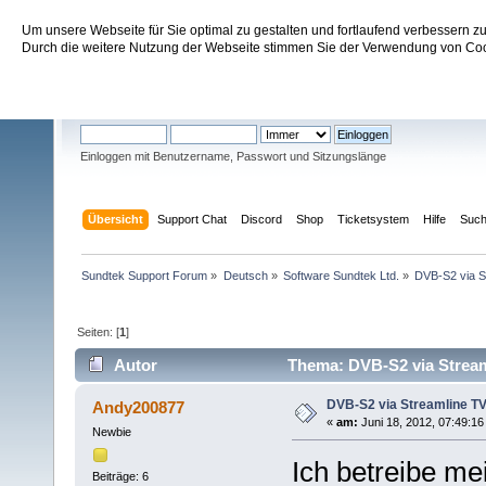
Um unsere Webseite für Sie optimal zu gestalten und fortlaufend verbessern 
Sundtek Support Forum
Durch die weitere Nutzung der Webseite stimmen Sie der Verwendung von Cook
Willkommen
Gast
. Bitte
einloggen
oder
registrieren
.
Einloggen mit Benutzername, Passwort und Sitzungslänge
Übersicht
Support Chat
Discord
Shop
Ticketsystem
Hilfe
Suc
Sundtek Support Forum
»
Deutsch
»
Software Sundtek Ltd.
»
DVB-S2 via S
Seiten: [
1
]
Autor
Thema: DVB-S2 via Stream
DVB-S2 via Streamline T
Andy200877
«
am:
Juni 18, 2012, 07:49:16
Newbie
Ich betreibe me
Beiträge: 6