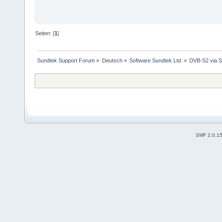
Seiten: [
1
]
Sundtek Support Forum
»
Deutsch
»
Software Sundtek Ltd.
»
DVB-S2 via S
SMF 2.0.1