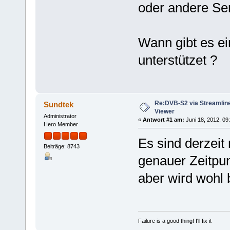
oder andere Sen
Wann gibt es e
unterstützet ?
Re:DVB-S2 via Streamlin
Sundtek
Viewer
Administrator
«
Antwort #1 am:
Juni 18, 2012, 09
Hero Member
Es sind derzeit
Beiträge: 8743
genauer Zeitpun
aber wird wohl 
Failure is a good thing! I'll fix it