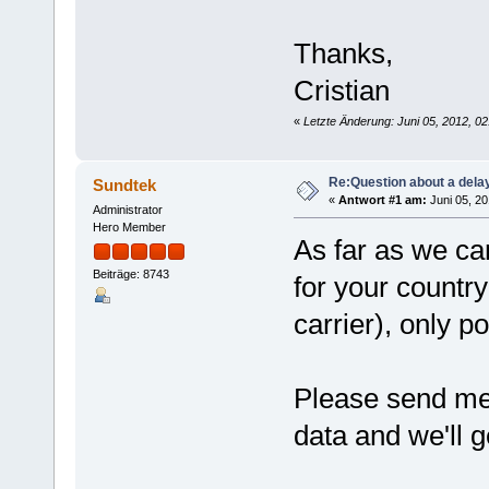
Thanks,
Cristian
«
Letzte Änderung: Juni 05, 2012, 0
Re:Question about a dela
Sundtek
«
Antwort #1 am:
Juni 05, 20
Administrator
Hero Member
As far as we ca
Beiträge: 8743
for your countr
carrier), only p
Please send me
data and we'll g