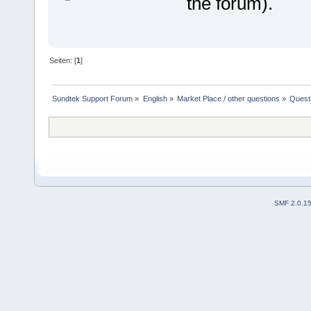
the forum).
Seiten: [
1
]
Sundtek Support Forum
»
English
»
Market Place / other questions
»
Questi
SMF 2.0.1