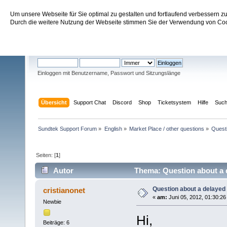
Um unsere Webseite für Sie optimal zu gestalten und fortlaufend verbessern 
Sundtek Support Forum
Durch die weitere Nutzung der Webseite stimmen Sie der Verwendung von Cook
Willkommen
Gast
. Bitte
einloggen
oder
registrieren
.
Einloggen mit Benutzername, Passwort und Sitzungslänge
Übersicht
Support Chat
Discord
Shop
Ticketsystem
Hilfe
Suc
Sundtek Support Forum
»
English
»
Market Place / other questions
»
Questi
Seiten: [
1
]
Autor
Thema: Question about a 
Question about a delayed
cristianonet
«
am:
Juni 05, 2012, 01:30:26
Newbie
Hi,
Beiträge: 6