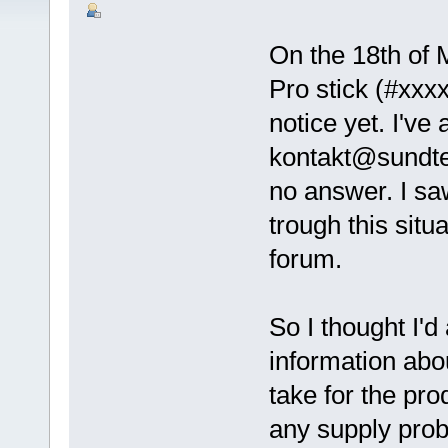
On the 18th of 
Pro stick (#xxxx
notice yet. I've 
kontakt@sundtek
no answer. I s
trough this sit
forum.
So I thought I'
information abo
take for the pro
any supply pro