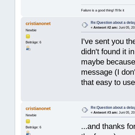
Failure is a good thing! I'll fix it
Re:Question about a dela
cristianonet
«
Antwort #2 am:
Juni 05, 20
Newbie
I've sent you th
Beiträge: 6
didn't found it i
maybe because I
message (I don'
that easy to use
Re:Question about a dela
cristianonet
«
Antwort #3 am:
Juni 05, 20
Newbie
...and thanks fo
Beiträge: 6