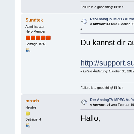
Failure is a good thing! I'll fix it
Re:AnalogTV MPEG Aufn
Sundtek
«
Antwort #3 am:
Oktober 06
Administrator
»
Hero Member
Du kannst dir a
Beiträge: 8743
http://support.
«
Letzte Änderung: Oktober 06, 2012
Failure is a good thing! I'll fix it
Re: AnalogTV MPEG Auf
mroeh
«
Antwort #4 am:
Februar 19,
Newbie
Hallo,
Beiträge: 4