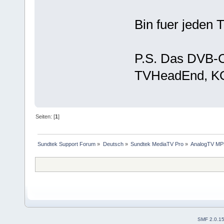
Bin fuer jeden 
P.S. Das DVB-C
TVHeadEnd, KO
Seiten: [
1
]
Sundtek Support Forum
»
Deutsch
»
Sundtek MediaTV Pro
»
AnalogTV MP
SMF 2.0.1