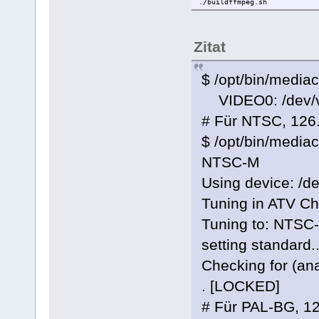
./buildffmpeg.sh
Zitat
$ /opt/bin/mediac
VIDEO0: /dev/v
# Für NTSC, 126
$ /opt/bin/mediac
NTSC-M
Using device: /d
Tuning in ATV Ch
Tuning to: NTSC
setting standard.
Checking for (ana
. [LOCKED]
# Für PAL-BG, 1