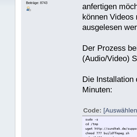
Beiträge: 8743
anfertigen möc
können Videos r
ausgelesen wer
Der Prozess bei
(Audio/Video) S
Die Installation
Minuten:
Code:
[Auswählen
sudo -s
cd /tmp
wget http://sundtek.de/suppo
chmod 777 buildffmpeg.sh