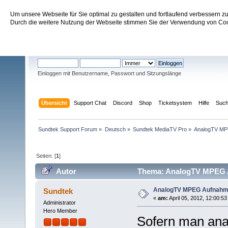
Um unsere Webseite für Sie optimal zu gestalten und fortlaufend verbessern 
Sundtek Support Forum
Durch die weitere Nutzung der Webseite stimmen Sie der Verwendung von Cook
Willkommen
Gast
. Bitte
einloggen
oder
registrieren
.
Einloggen mit Benutzername, Passwort und Sitzungslänge
Übersicht
Support Chat
Discord
Shop
Ticketsystem
Hilfe
Suc
Sundtek Support Forum
»
Deutsch
»
Sundtek MediaTV Pro
»
AnalogTV MP
Seiten: [
1
]
Autor
Thema: AnalogTV MPEG A
AnalogTV MPEG Aufnah
Sundtek
«
am:
April 05, 2012, 12:00:53
Administrator
Hero Member
Sofern man ana