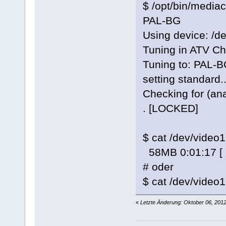
$ /opt/bin/mediac
PAL-BG
Using device: /d
Tuning in ATV Ch
Tuning to: PAL-
setting standard.
Checking for (ana
. [LOCKED]
$ cat /dev/video1
58MB 0:01:17 [ 
# oder
$ cat /dev/video1
«
Letzte Änderung: Oktober 06, 201