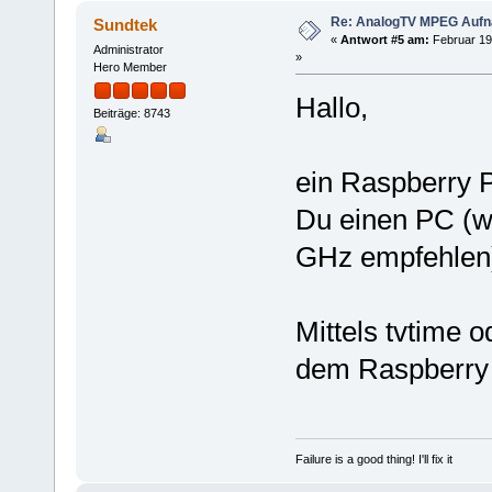
Re: AnalogTV MPEG Auf
Sundtek
«
Antwort #5 am:
Februar 19
Administrator
»
Hero Member
Hallo,
Beiträge: 8743
ein Raspberry P
Du einen PC (w
GHz empfehlen
Mittels tvtime 
dem Raspberry 
Failure is a good thing! I'll fix it