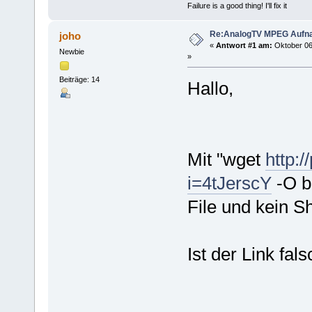
Failure is a good thing! I'll fix it
Re:AnalogTV MPEG Aufn
joho
«
Antwort #1 am:
Oktober 06
Newbie
»
Beiträge: 14
Hallo,
Mit "wget
http:
i=4tJerscY
-O b
File und kein Sh
Ist der Link fal