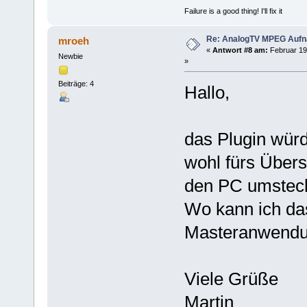
Failure is a good thing! I'll fix it
Re: AnalogTV MPEG Auf
mroeh
«
Antwort #8 am:
Februar 19
Newbie
»
Beiträge: 4
Hallo,
das Plugin wür
wohl fürs Übers
den PC umstec
Wo kann ich da
Masteranwendu
Viele Grüße
Martin