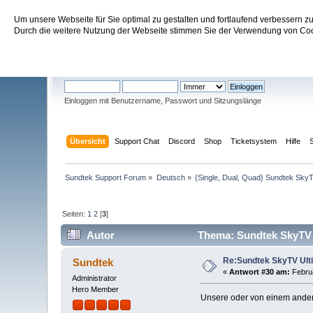
Um unsere Webseite für Sie optimal zu gestalten und fortlaufend verbessern 
Sundtek Support Forum
Durch die weitere Nutzung der Webseite stimmen Sie der Verwendung von Cook
Willkommen
Gast
. Bitte
einloggen
oder
registrieren
.
Einloggen mit Benutzername, Passwort und Sitzungslänge
Übersicht
Support Chat
Discord
Shop
Ticketsystem
Hilfe
Sundtek Support Forum
»
Deutsch
»
{Single, Dual, Quad} Sundtek SkyT
Seiten:
1
2
[
3
]
Autor
Thema: Sundtek SkyTV U
Re:Sundtek SkyTV Ulti
Sundtek
«
Antwort #30 am:
Februa
Administrator
Hero Member
Unsere oder von einem ander