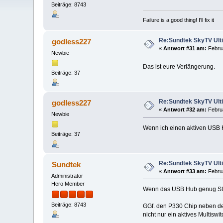
Beiträge: 8743
Failure is a good thing! I'll fix it
Re:Sundtek SkyTV Ulti
godless227
«
Antwort #31 am:
Februa
Newbie
Das ist eure Verlängerung.
Beiträge: 37
Re:Sundtek SkyTV Ulti
godless227
«
Antwort #32 am:
Februa
Newbie
Wenn ich einen aktiven USB H
Beiträge: 37
Re:Sundtek SkyTV Ulti
Sundtek
«
Antwort #33 am:
Februa
Administrator
Hero Member
Wenn das USB Hub genug Strom
Beiträge: 8743
GGf. den P330 Chip neben de
nicht nur ein aktives Multiswi