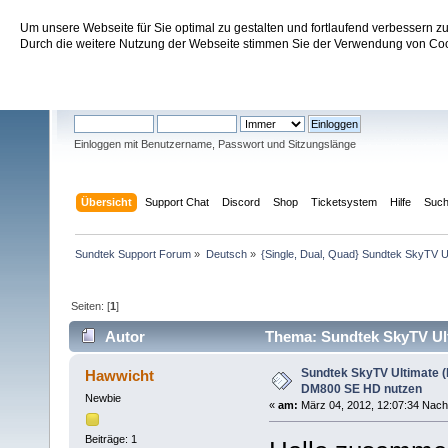
Um unsere Webseite für Sie optimal zu gestalten und fortlaufend verbessern 
Sundtek Support Forum
Durch die weitere Nutzung der Webseite stimmen Sie der Verwendung von Cook
Willkommen
Gast
. Bitte
einloggen
oder
registrieren
.
Einloggen mit Benutzername, Passwort und Sitzungslänge
Übersicht
Support Chat
Discord
Shop
Ticketsystem
Hilfe
Suc
Sundtek Support Forum
»
Deutsch
»
{Single, Dual, Quad} Sundtek SkyTV U
Seiten: [
1
]
Autor
Thema: Sundtek SkyTV Ul
14505 mal)
Sundtek SkyTV Ultimate 
Hawwicht
DM800 SE HD nutzen
Newbie
«
am:
März 04, 2012, 12:07:34 Nach
Beiträge: 1