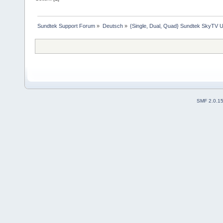
Sundtek Support Forum
»
Deutsch
»
{Single, Dual, Quad} Sundtek SkyTV U
SMF 2.0.1