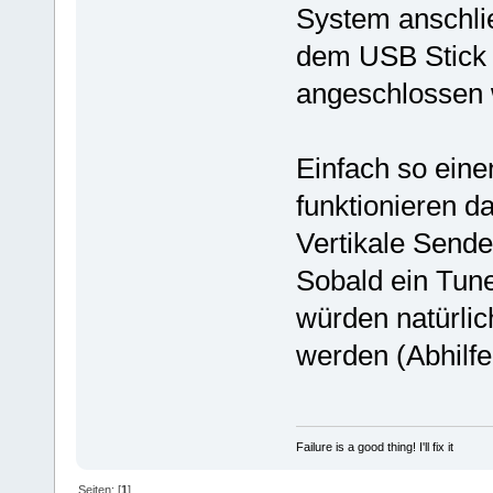
System anschlie
dem USB Stick
angeschlossen 
Einfach so eine
funktionieren d
Vertikale Sende
Sobald ein Tun
würden natürlic
werden (Abhilfe
Failure is a good thing! I'll fix it
Seiten: [
1
]