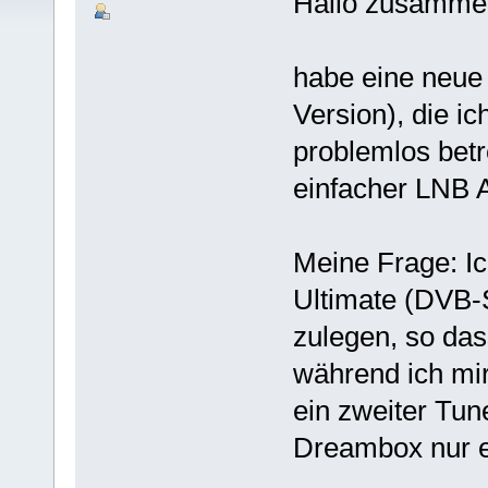
Hallo zusamme
habe eine neu
Version), die 
problemlos betr
einfacher LNB 
Meine Frage: I
Ultimate (DVB-S
zulegen, so da
während ich mi
ein zweiter Tun
Dreambox nur e