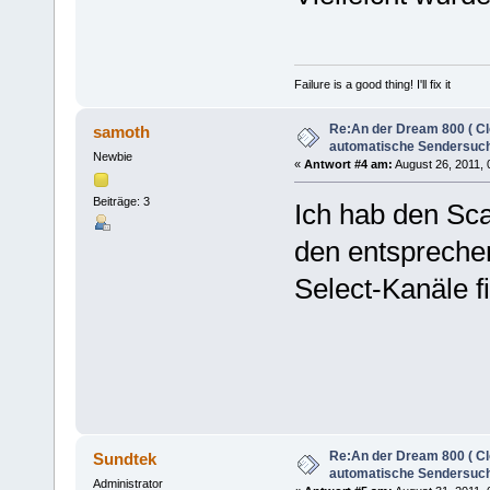
Failure is a good thing! I'll fix it
Re:An der Dream 800 ( Cl
samoth
automatische Sendersuch
Newbie
«
Antwort #4 am:
August 26, 2011, 
Beiträge: 3
Ich hab den Sca
den entspreche
Select-Kanäle fi
Re:An der Dream 800 ( Cl
Sundtek
automatische Sendersuch
Administrator