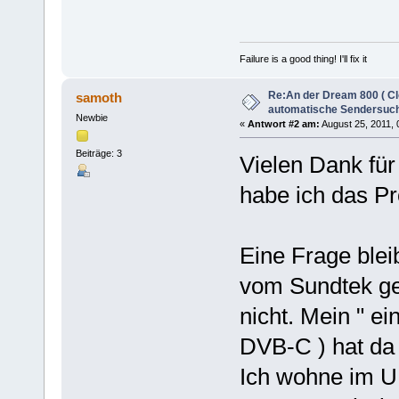
Failure is a good thing! I'll fix it
Re:An der Dream 800 ( Cl
samoth
automatische Sendersuch
Newbie
«
Antwort #2 am:
August 25, 2011, 
Beiträge: 3
Vielen Dank für
habe ich das Pr
Eine Frage blei
vom Sundtek gef
nicht. Mein " e
DVB-C ) hat da
Ich wohne im U