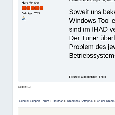
«
Antwort #5 am:
August 31, 2011, 
Hero Member
Soweit uns beka
Beiträge: 8743
Windows Tool ed
sind im IHAD ve
Der Tuner überli
Problem des jew
Betriebssystem
Failure is a good thing! I'll fix it
Seiten: [
1
]
Sundtek Support Forum
»
Deutsch
»
Dreambox Settopbox
»
An der Dream 