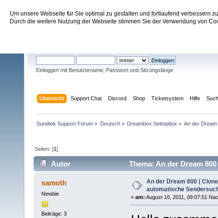
Um unsere Webseite für Sie optimal zu gestalten und fortlaufend verbessern 
Sundtek Support Forum
Durch die weitere Nutzung der Webseite stimmen Sie der Verwendung von Cook
Willkommen
Gast
. Bitte
einloggen
oder
registrieren
.
Einloggen mit Benutzername, Passwort und Sitzungslänge
Übersicht
Support Chat
Discord
Shop
Ticketsystem
Hilfe
Suc
Sundtek Support Forum
»
Deutsch
»
Dreambox Settopbox
»
An der Dream 
Seiten: [
1
]
Autor
Thema: An der Dream 800 (
(Gelesen 29635 mal)
An der Dream 800 ( Clone 
samoth
automatische Sendersuch
Newbie
«
am:
August 16, 2011, 09:07:51 Nac
Beiträge: 3