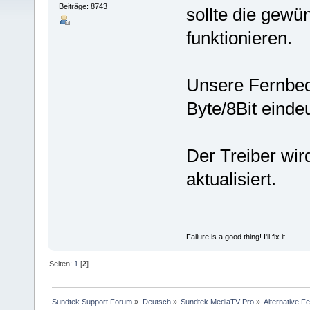
Beiträge: 8743
sollte die gew
funktionieren.
Unsere Fernbed
Byte/8Bit eindeu
Der Treiber wir
aktualisiert.
Failure is a good thing! I'll fix it
Seiten:
1
[
2
]
Sundtek Support Forum
»
Deutsch
»
Sundtek MediaTV Pro
»
Alternative F