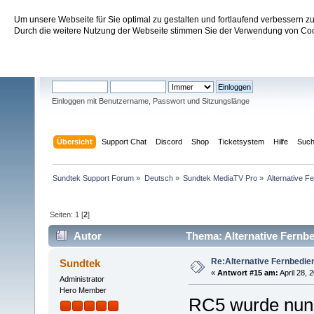
Um unsere Webseite für Sie optimal zu gestalten und fortlaufend verbessern 
Sundtek Support Forum
Durch die weitere Nutzung der Webseite stimmen Sie der Verwendung von Cook
Willkommen
Gast
. Bitte
einloggen
oder
registrieren
.
Einloggen mit Benutzername, Passwort und Sitzungslänge
Übersicht
Support Chat
Discord
Shop
Ticketsystem
Hilfe
Suc
Sundtek Support Forum
»
Deutsch
»
Sundtek MediaTV Pro
»
Alternative F
Seiten:
1
[
2
]
Autor
Thema: Alternative Fernbe
Re:Alternative Fernbedie
Sundtek
«
Antwort #15 am:
April 28, 
Administrator
Hero Member
RC5 wurde nun a