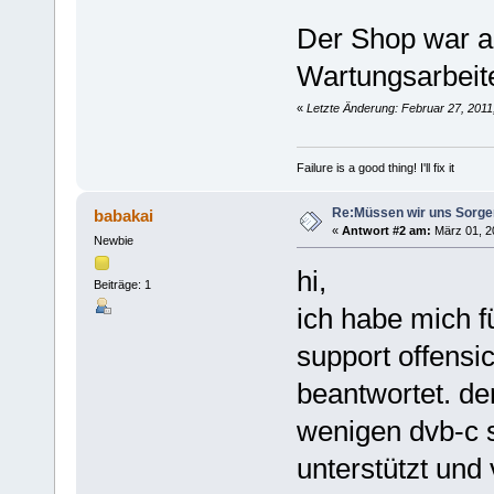
Der Shop war 
Wartungsarbeite
«
Letzte Änderung: Februar 27, 2011
Failure is a good thing! I'll fix it
Re:Müssen wir uns Sorg
babakai
«
Antwort #2 am:
März 01, 2
Newbie
hi,
Beiträge: 1
ich habe mich f
support offensic
beantwortet. der
wenigen dvb-c s
unterstützt und