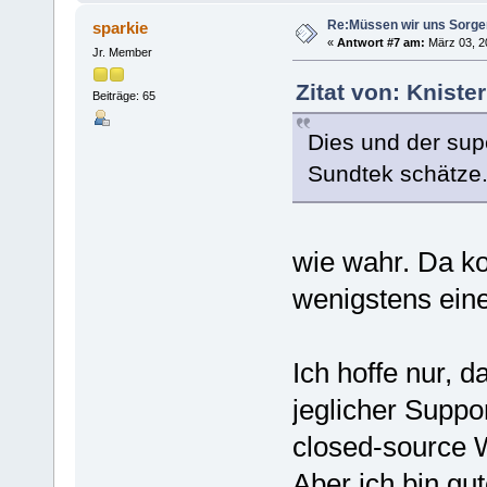
Re:Müssen wir uns Sorg
sparkie
«
Antwort #7 am:
März 03, 20
Jr. Member
Zitat von: Kniste
Beiträge: 65
Dies und der sup
Sundtek schätze
wie wahr. Da k
wenigstens ein
Ich hoffe nur, d
jeglicher Suppor
closed-source W
Aber ich bin gut