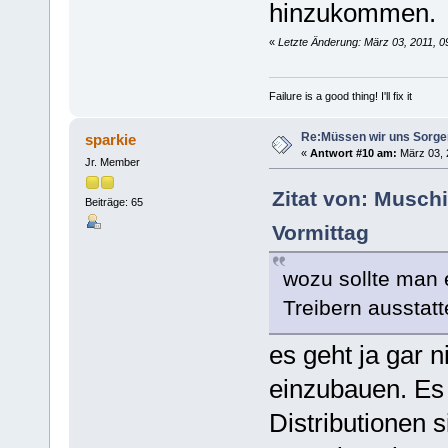
hinzukommen.
«
Letzte Änderung: März 03, 2011, 0
Failure is a good thing! I'll fix it
Re:Müssen wir uns Sorg
sparkie
«
Antwort #10 am:
März 03, 2
Jr. Member
Zitat von: Musch
Beiträge: 65
Vormittag
wozu sollte man 
Treibern ausstat
es geht ja gar 
einzubauen. Es 
Distributionen 