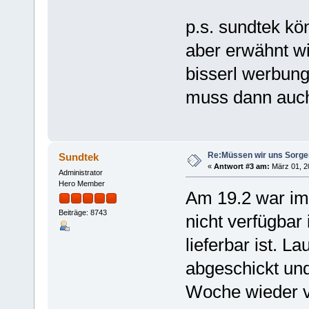
p.s. sundtek kö
aber erwähnt wir
bisserl werbung
muss dann auch
Re:Müssen wir uns Sorg
Sundtek
«
Antwort #3 am:
März 01, 2
Administrator
Hero Member
Am 19.2 war im
Beiträge: 8743
nicht verfügbar 
lieferbar ist. L
abgeschickt und
Woche wieder v