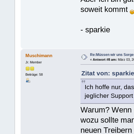
soweit kommt
- sparkie
Re:Müssen wir uns Sorg
Muschimann
«
Antwort #8 am:
März 03, 20
Jr. Member
Zitat von: sparki
Beiträge: 58
Ich hoffe nur, da
jeglicher Support 
Warum? Wenn ei
wozu sollte man
neuen Treibern 