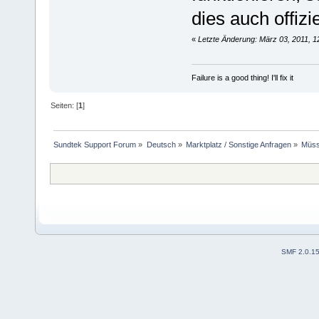
dies auch offizi
«
Letzte Änderung: März 03, 2011, 1
Failure is a good thing! I'll fix it
Seiten: [
1
]
Sundtek Support Forum
»
Deutsch
»
Marktplatz / Sonstige Anfragen
»
Müss
SMF 2.0.1