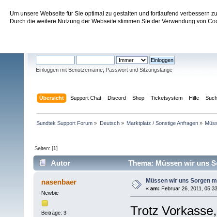
Um unsere Webseite für Sie optimal zu gestalten und fortlaufend verbessern 
Sundtek Support Forum
Durch die weitere Nutzung der Webseite stimmen Sie der Verwendung von Cook
Willkommen
Gast
. Bitte
einloggen
oder
registrieren
.
Einloggen mit Benutzername, Passwort und Sitzungslänge
Übersicht
Support Chat
Discord
Shop
Ticketsystem
Hilfe
Suc
Sundtek Support Forum
»
Deutsch
»
Marktplatz / Sonstige Anfragen
»
Müss
Seiten: [
1
]
Autor
Thema: Müssen wir uns S
Müssen wir uns Sorgen 
nasenbaer
«
am:
Februar 26, 2011, 05:33
Newbie
Trotz Vorkasse,
Beiträge: 3