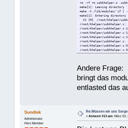
rm -rf rm usbkhelper.o .usbk
make[1]: Leaving directory `
make -C /lib/modules/`if [ -
make[1]: Entering directory 
CC [M] /root/khelper/usbk
/root/khelper/usbkhelper.c: 
/root/khelper/usbkhelper.c:1
/root/khelper/usbkhelper.c:1
/root/khelper/usbkhelper.c:1
/root/khelper/usbkhelper.c: 
/root/khelper/usbkhelper.c:5
/root/khelper/usbkhelper.c:5
make[2]: *** [/root/khelper/
make[1]: *** [_module_/root/
make[1]: Leaving directory `
Andere Frage:
make: *** [default] Error 2
bringt das mod
entlasted das 
Re:Müssen wir uns Sorg
Sundtek
«
Antwort #13 am:
März 03, 2
Administrator
Hero Member