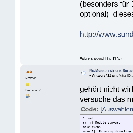
(besonders für
optional), dies
http://www.sund
Failure is a good thing! I'll fix it
Re:Müssen wir uns Sorg
tob
«
Antwort #12 am:
März 03, 2
Newbie
gehört nicht wi
Beiträge: 7
versuche das m
Code:
[Auswählen
#> make
rm -rf Module.symvers;
make clean
make[1]: Entering directory 