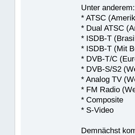
Unter anderem:
* ATSC (Ameri
* Dual ATSC (A
* ISDB-T (Brasi
* ISDB-T (Mit 
* DVB-T/C (Eur
* DVB-S/S2 (We
* Analog TV (We
* FM Radio (We
* Composite
* S-Video
Demnächst kom