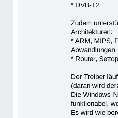
* DVB-T2
Zudem unterstüt
Architekturen:
* ARM, MIPS, P
Abwandlungen
* Router, Setto
Der Treiber läu
(daran wird derz
Die Windows-Net
funktionabel, w
Es wird wie ber