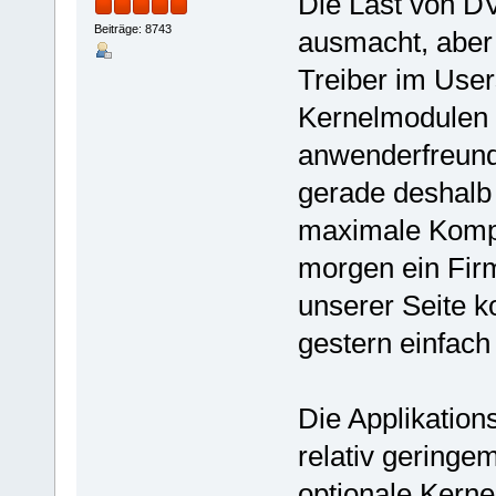
Die Last von DVB
Beiträge: 8743
ausmacht, aber
Treiber im User
Kernelmodulen i
anwenderfreundl
gerade deshalb
maximale Kompat
morgen ein Fir
unserer Seite 
gestern einfach 
Die Applikation
relativ geringe
optionale Kerne