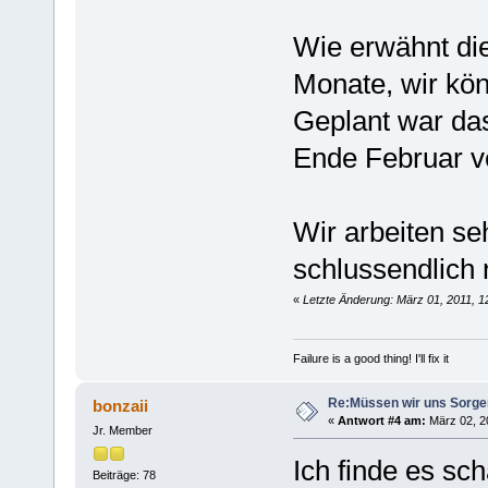
Wie erwähnt die
Monate, wir kön
Geplant war das
Ende Februar ve
Wir arbeiten se
schlussendlich 
«
Letzte Änderung: März 01, 2011, 1
Failure is a good thing! I'll fix it
Re:Müssen wir uns Sorg
bonzaii
«
Antwort #4 am:
März 02, 20
Jr. Member
Ich finde es sch
Beiträge: 78