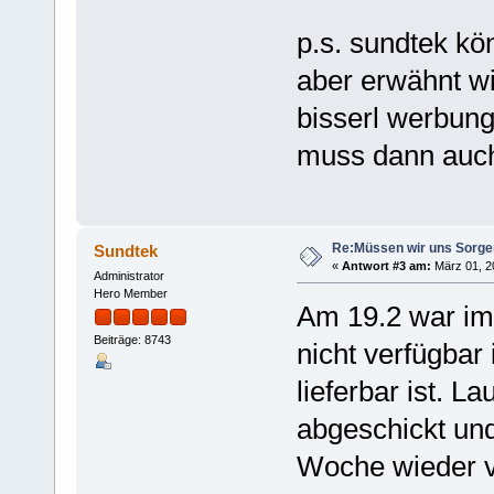
p.s. sundtek kö
aber erwähnt wir
bisserl werbung
muss dann auch
Re:Müssen wir uns Sorg
Sundtek
«
Antwort #3 am:
März 01, 2
Administrator
Hero Member
Am 19.2 war im
Beiträge: 8743
nicht verfügbar 
lieferbar ist. L
abgeschickt und
Woche wieder v