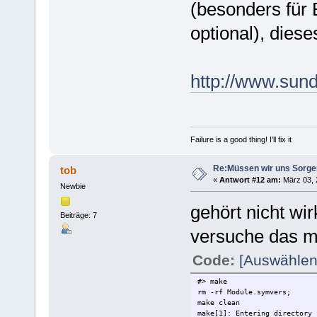
(besonders für
optional), dies
http://www.sund
Failure is a good thing! I'll fix it
Re:Müssen wir uns Sorg
tob
«
Antwort #12 am:
März 03, 2
Newbie
gehört nicht wi
Beiträge: 7
versuche das m
Code:
[Auswählen
#> make
rm -rf Module.symvers;
make clean
make[1]: Entering directory 