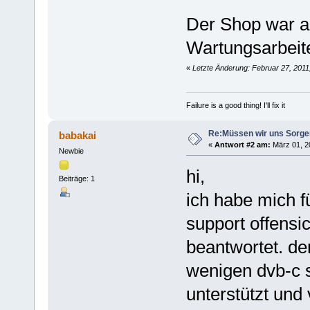
Der Shop war 
Wartungsarbeite
«
Letzte Änderung: Februar 27, 2011
Failure is a good thing! I'll fix it
Re:Müssen wir uns Sorg
babakai
«
Antwort #2 am:
März 01, 2
Newbie
hi,
Beiträge: 1
ich habe mich f
support offensic
beantwortet. der
wenigen dvb-c s
unterstützt und