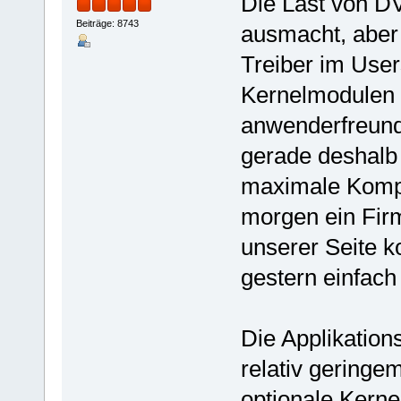
Die Last von DVB
Beiträge: 8743
ausmacht, aber
Treiber im User
Kernelmodulen i
anwenderfreundl
gerade deshalb
maximale Kompat
morgen ein Fir
unserer Seite 
gestern einfach 
Die Applikation
relativ geringe
optionale Kerne