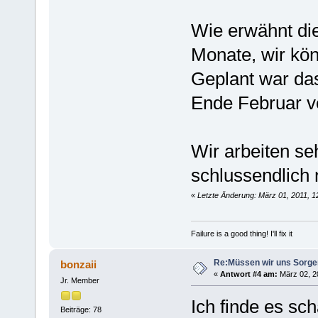
Wie erwähnt die
Monate, wir kön
Geplant war das
Ende Februar ve
Wir arbeiten se
schlussendlich 
«
Letzte Änderung: März 01, 2011, 1
Failure is a good thing! I'll fix it
Re:Müssen wir uns Sorg
bonzaii
«
Antwort #4 am:
März 02, 20
Jr. Member
Ich finde es sch
Beiträge: 78