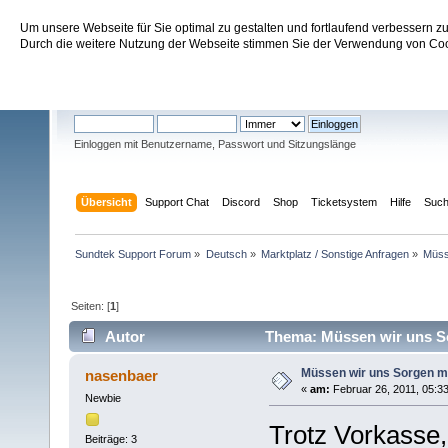
Um unsere Webseite für Sie optimal zu gestalten und fortlaufend verbessern 
Sundtek Support Forum
Durch die weitere Nutzung der Webseite stimmen Sie der Verwendung von Cook
Willkommen
Gast
. Bitte
einloggen
oder
registrieren
.
Einloggen mit Benutzername, Passwort und Sitzungslänge
Übersicht
Support Chat
Discord
Shop
Ticketsystem
Hilfe
Suc
Sundtek Support Forum
»
Deutsch
»
Marktplatz / Sonstige Anfragen
»
Müss
Seiten: [
1
]
Autor
Thema: Müssen wir uns S
Müssen wir uns Sorgen 
nasenbaer
«
am:
Februar 26, 2011, 05:33
Newbie
Trotz Vorkasse,
Beiträge: 3