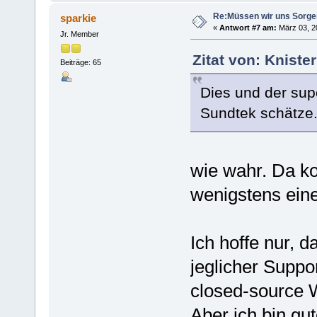
Re:Müssen wir uns Sorg
sparkie
«
Antwort #7 am:
März 03, 20
Jr. Member
Zitat von: Kniste
Beiträge: 65
Dies und der sup
Sundtek schätze
wie wahr. Da k
wenigstens ein
Ich hoffe nur, d
jeglicher Suppor
closed-source W
Aber ich bin gut