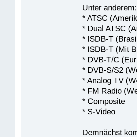
Unter anderem:
* ATSC (Ameri
* Dual ATSC (A
* ISDB-T (Brasi
* ISDB-T (Mit 
* DVB-T/C (Eur
* DVB-S/S2 (We
* Analog TV (We
* FM Radio (We
* Composite
* S-Video
Demnächst kom