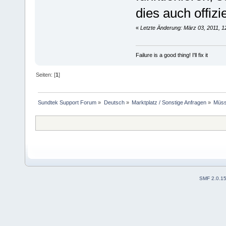
dies auch offizi
«
Letzte Änderung: März 03, 2011, 1
Failure is a good thing! I'll fix it
Seiten: [
1
]
Sundtek Support Forum
»
Deutsch
»
Marktplatz / Sonstige Anfragen
»
Müss
SMF 2.0.1