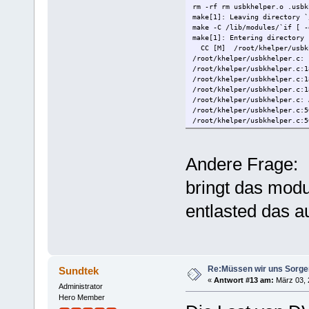
rm -rf rm usbkhelper.o .usbk
make[1]: Leaving directory `
make -C /lib/modules/`if [ -
make[1]: Entering directory 
CC [M] /root/khelper/usbk
/root/khelper/usbkhelper.c: 
/root/khelper/usbkhelper.c:1
/root/khelper/usbkhelper.c:1
/root/khelper/usbkhelper.c:1
/root/khelper/usbkhelper.c: 
/root/khelper/usbkhelper.c:5
/root/khelper/usbkhelper.c:5
make[2]: *** [/root/khelper/
make[1]: *** [_module_/root/
make[1]: Leaving directory `
Andere Frage:
make: *** [default] Error 2
bringt das mod
entlasted das 
Re:Müssen wir uns Sorg
Sundtek
«
Antwort #13 am:
März 03, 2
Administrator
Hero Member