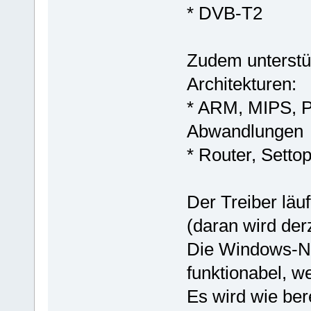
* DVB-T2
Zudem unterstüt
Architekturen:
* ARM, MIPS, P
Abwandlungen
* Router, Setto
Der Treiber läu
(daran wird derz
Die Windows-Net
funktionabel, w
Es wird wie ber