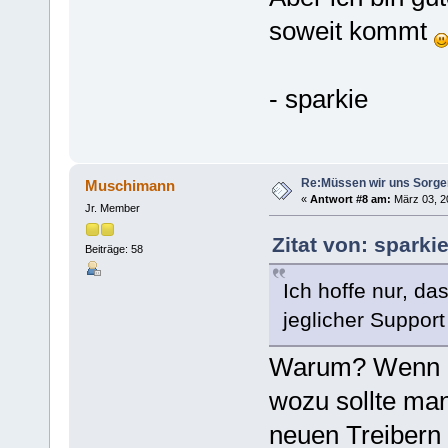
soweit kommt
- sparkie
Re:Müssen wir uns Sorg
Muschimann
«
Antwort #8 am:
März 03, 20
Jr. Member
Zitat von: sparki
Beiträge: 58
Ich hoffe nur, da
jeglicher Support 
Warum? Wenn ei
wozu sollte man
neuen Treibern 