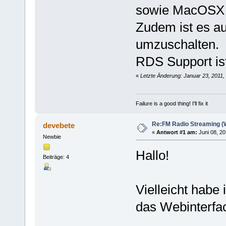
sowie MacOSX 
Zudem ist es au
umzuschalten.
RDS Support ist
«
Letzte Änderung: Januar 23, 2011,
Failure is a good thing! I'll fix it
Re:FM Radio Streaming (
devebete
«
Antwort #1 am:
Juni 08, 20
Newbie
Hallo!
Beiträge: 4
Vielleicht habe
das Webinterfa