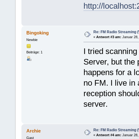
http://localhost
Re: FM Radio Streaming (
Bingoking
«
Antwort #3 am:
Januar 28, 
Newbie
I tried scannin
Beiträge: 1
Server, but the
happens for a l
no FM. I live i
reception shoul
server.
Re: FM Radio Streaming (
Archie
«
Antwort #4 am:
Januar 28, 
Gast