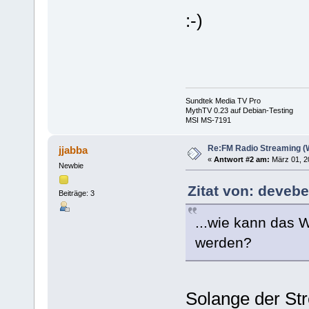
:-)
Sundtek Media TV Pro
MythTV 0.23 auf Debian-Testing
MSI MS-7191
Re:FM Radio Streaming (
jjabba
«
Antwort #2 am:
März 01, 20
Newbie
Zitat von: devebe
Beiträge: 3
...wie kann das 
werden?
Solange der Stre