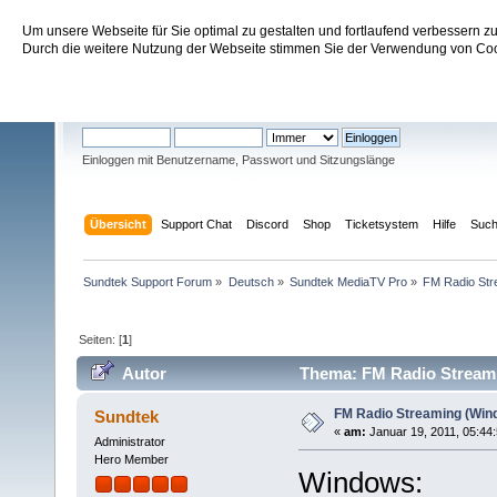
Um unsere Webseite für Sie optimal zu gestalten und fortlaufend verbessern 
Sundtek Support Forum
Durch die weitere Nutzung der Webseite stimmen Sie der Verwendung von Cook
Willkommen
Gast
. Bitte
einloggen
oder
registrieren
.
Einloggen mit Benutzername, Passwort und Sitzungslänge
Übersicht
Support Chat
Discord
Shop
Ticketsystem
Hilfe
Suc
Sundtek Support Forum
»
Deutsch
»
Sundtek MediaTV Pro
»
FM Radio Str
Seiten: [
1
]
Autor
Thema: FM Radio Streami
FM Radio Streaming (Wind
Sundtek
«
am:
Januar 19, 2011, 05:44
Administrator
Hero Member
Windows: