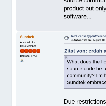
source communit
product but onl
software...
Re:License type/Where t
Sundtek
«
Antwort #3 am:
August 10, 
Administrator
Hero Member
Zitat von: erdah 
Beiträge: 8743
What does the lic
source code be 
community? I'm hi
Sundtek embrace 
Due restriction