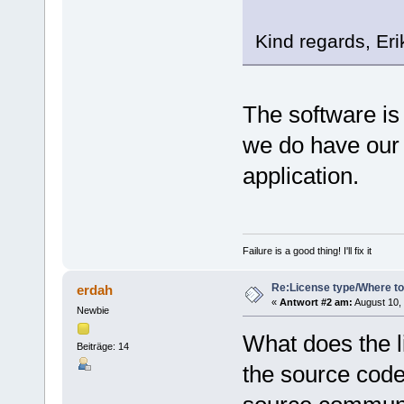
Kind regards, Eri
The software is
we do have our 
application.
Failure is a good thing! I'll fix it
Re:License type/Where t
erdah
«
Antwort #2 am:
August 10, 
Newbie
What does the li
Beiträge: 14
the source cod