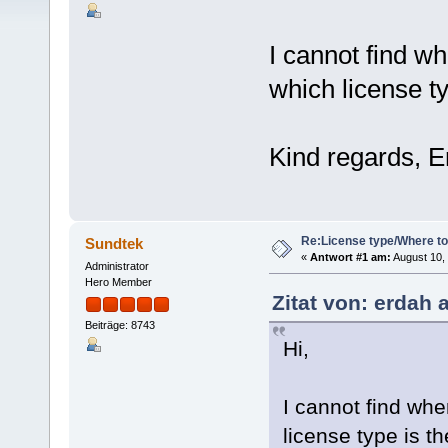
I cannot find w
which license ty
Kind regards, E
Re:License type/Where t
Sundtek
«
Antwort #1 am:
August 10, 
Administrator
Hero Member
Zitat von: erdah 
Beiträge: 8743
Hi,
I cannot find wh
license type is t