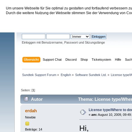
Um unsere Webseite für Sie optimal zu gestalten und fortlaufend verbessern 
Sundtek Support Forum
Durch die weitere Nutzung der Webseite stimmen Sie der Verwendung von Cook
Willkommen
Gast
. Bitte
einloggen
oder
registrieren
.
Einloggen mit Benutzername, Passwort und Sitzungslänge
Übersicht
Support Chat
Discord
Shop
Ticketsystem
Hilfe
Suc
Sundtek Support Forum
»
English
»
Software Sundtek Ltd.
»
License type/
Seiten: [
1
]
Autor
Thema: License type/Wher
License type/Where to d
erdah
«
am:
August 10, 2009, 09:49:
Newbie
Hi,
Beiträge: 14