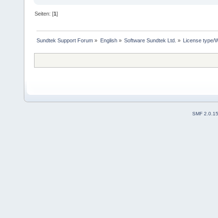
Seiten: [
1
]
Sundtek Support Forum
»
English
»
Software Sundtek Ltd.
»
License type/
SMF 2.0.1