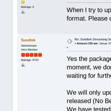
Beiträge: 6
When I try to upd
format. Please 
Re: Sundtek Streaming Ser
Sundtek
«
Antwort #25 am:
Januar 27
Administrator
»
Hero Member
Yes the package
Beiträge: 8743
moment, we don'
waiting for furt
We will only up
released (No B
We have tested 