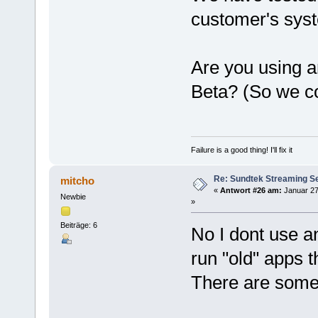
customer's syst
Are you using a
Beta? (So we co
Failure is a good thing! I'll fix it
Re: Sundtek Streaming Ser
mitcho
«
Antwort #26 am:
Januar 27
Newbie
»
Beiträge: 6
No I dont use an
run "old" apps 
There are som