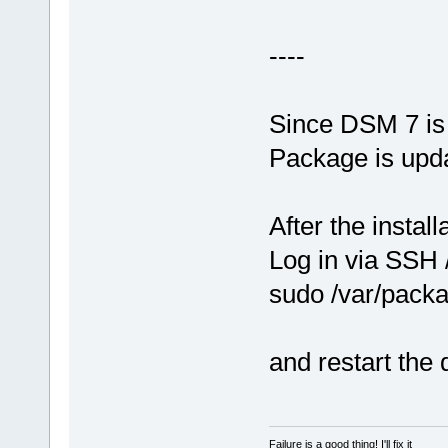
----
Since DSM 7 is 
Package is upd
After the install
Log in via SSH /
sudo /var/packa
and restart the d
Failure is a good thing! I'll fix it