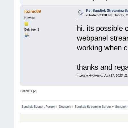
Re: Sundtek Streaming Ser
loznic89
«
Antwort #28 am:
Juni 17, 2
Newbie
hi. its possible
Beiträge: 1
webpanel strea
working when c
thanks and reg
«
Letzte Änderung: Juni 17, 2023, 11
Seiten:
1
[
2
]
Sundtek Support Forum
»
Deutsch
»
Sundtek Streaming Server
»
Sundtek 