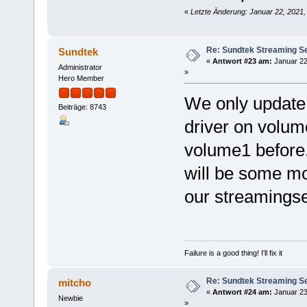
«
Letzte Änderung: Januar 22, 2021,
Re: Sundtek Streaming Ser
Sundtek
«
Antwort #23 am:
Januar 22
Administrator
»
Hero Member
We only update t
Beiträge: 8743
driver on volume
volume1 before.
will be some mo
our streamingse
Failure is a good thing! I'll fix it
Re: Sundtek Streaming Ser
mitcho
«
Antwort #24 am:
Januar 23
Newbie
»