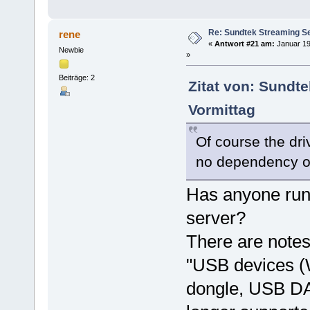
Re: Sundtek Streaming Ser
rene
«
Antwort #21 am:
Januar 19
Newbie
»
Beiträge: 2
Zitat von: Sundt
Vormittag
Of course the dr
no dependency on
Has anyone run
server?
There are note
"USB devices (
dongle, USB DA