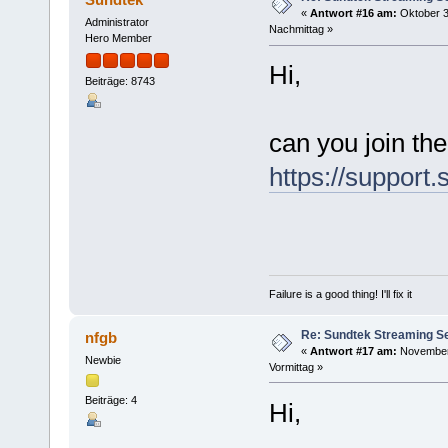
«
Antwort #16 am:
Oktober 3
Administrator
Nachmittag »
Hero Member
Hi,
Beiträge: 8743
can you join th
https://support
Failure is a good thing! I'll fix it
Re: Sundtek Streaming Ser
nfgb
«
Antwort #17 am:
November 
Newbie
Vormittag »
Beiträge: 4
Hi,