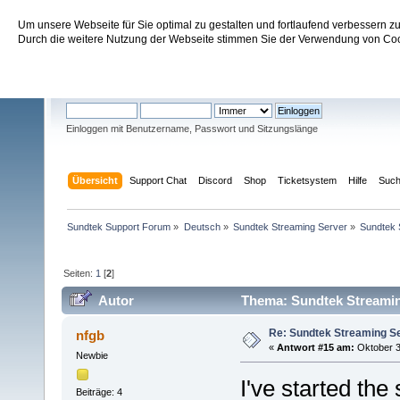
Um unsere Webseite für Sie optimal zu gestalten und fortlaufend verbessern 
Sundtek Support Forum
Durch die weitere Nutzung der Webseite stimmen Sie der Verwendung von Cook
Willkommen
Gast
. Bitte
einloggen
oder
registrieren
.
Einloggen mit Benutzername, Passwort und Sitzungslänge
Übersicht
Support Chat
Discord
Shop
Ticketsystem
Hilfe
Suc
Sundtek Support Forum
»
Deutsch
»
Sundtek Streaming Server
»
Sundtek 
Seiten:
1
[
2
]
Autor
Thema: Sundtek Streaming
Re: Sundtek Streaming Ser
nfgb
«
Antwort #15 am:
Oktober 30
Newbie
I've started the
Beiträge: 4