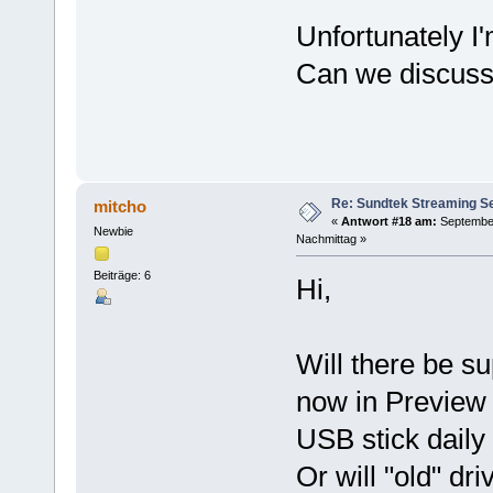
Unfortunately I'
Can we discuss 
Re: Sundtek Streaming Ser
mitcho
«
Antwort #18 am:
September
Newbie
Nachmittag »
Beiträge: 6
Hi,
Will there be s
now in Preview 
USB stick daily 
Or will "old" d