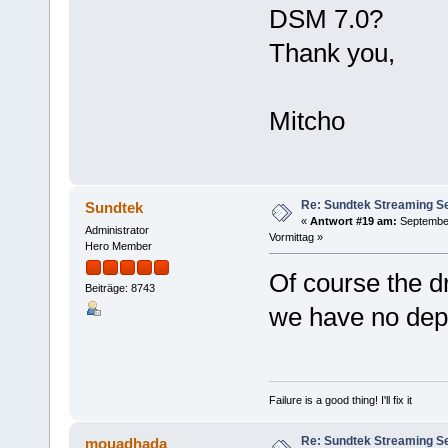
DSM 7.0?
Thank you,
Mitcho
Re: Sundtek Streaming Ser
Sundtek
«
Antwort #19 am:
September
Administrator
Vormittag »
Hero Member
Of course the d
Beiträge: 8743
we have no dep
Failure is a good thing! I'll fix it
Re: Sundtek Streaming Ser
mouadhada