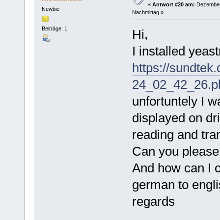
«
Antwort #20 am:
Dezember 
Newbie
Nachmittag »
Beiträge: 1
Hi,
I installed yea
https://sundtek
24_02_42_26.p
unfortuntely I wa
displayed on dri
reading and tran
Can you please 
And how can I 
german to engli
regards