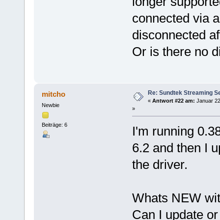
longer supporte
connected via a 
disconnected af
Or is there no 
Re: Sundtek Streaming Ser
mitcho
«
Antwort #22 am:
Januar 22
Newbie
»
Beiträge: 6
I'm running 0.38
6.2 and then I 
the driver.
Whats NEW with
Can I update or