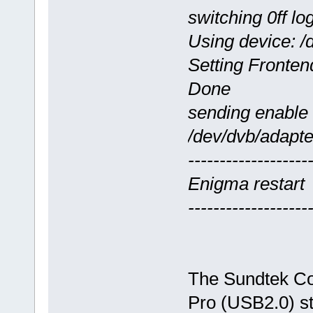
switching 0ff lo
Using device: /
Setting Fronten
Done
sending enable
/dev/dvb/adapte
-------------------
Enigma restart
-------------------
The Sundtek Co
Pro (USB2.0) st