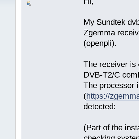
Hi,
My Sundtek dvb-
Zgemma receiv
(openpli).
The receiver is
DVB-T2/C comb
The processor 
(
https://zgemm
detected:
(Part of the insta
checking syst