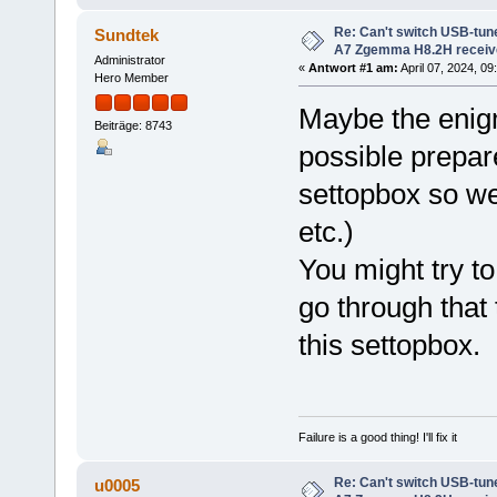
Re: Can't switch USB-tun
Sundtek
A7 Zgemma H8.2H receiv
Administrator
«
Antwort #1 am:
April 07, 2024, 09
Hero Member
Maybe the enigma
Beiträge: 8743
possible prepar
settopbox so we
etc.)
You might try t
go through that
this settopbox.
Failure is a good thing! I'll fix it
Re: Can't switch USB-tun
u0005