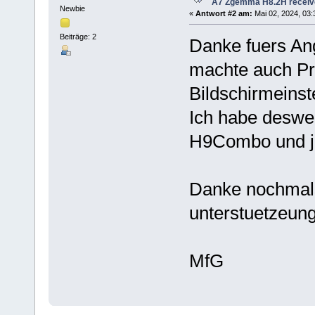
A7 Zgemma H8.2H receiv
Newbie
«
Antwort #2 am:
Mai 02, 2024, 03:
Beiträge: 2
Danke fuers An
machte auch Pr
Bildschirmeinst
Ich habe desw
H9Combo und jet
Danke nochmals
unterstuetzeung
MfG