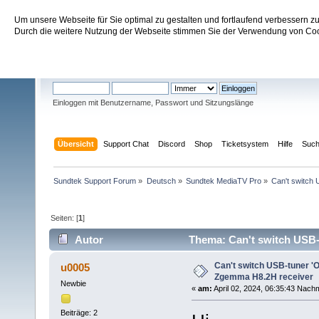
Um unsere Webseite für Sie optimal zu gestalten und fortlaufend verbessern 
Sundtek Support Forum
Durch die weitere Nutzung der Webseite stimmen Sie der Verwendung von Cook
Willkommen
Gast
. Bitte
einloggen
oder
registrieren
.
Einloggen mit Benutzername, Passwort und Sitzungslänge
Übersicht
Support Chat
Discord
Shop
Ticketsystem
Hilfe
Suc
Sundtek Support Forum
»
Deutsch
»
Sundtek MediaTV Pro
»
Can't switch
Seiten: [
1
]
Autor
Thema: Can't switch USB-
17711 mal)
Can't switch USB-tuner '
u0005
Zgemma H8.2H receiver
Newbie
«
am:
April 02, 2024, 06:35:43 Nachm
Beiträge: 2