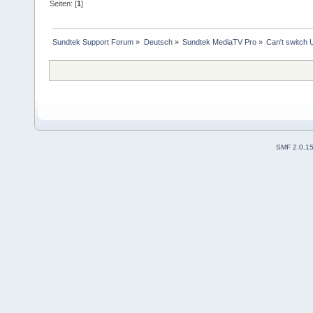
Seiten: [
1
]
Sundtek Support Forum
»
Deutsch
»
Sundtek MediaTV Pro
»
Can't switch
SMF 2.0.1