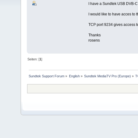
I have a Sundtek USB DVB-C 
I would like to have acces to
TCP port 9234 gives access to
Thanks
rosens
Seiten: [
1
]
Sundtek Support Forum
»
English
»
Sundtek MediaTV Pro (Europe)
»
T