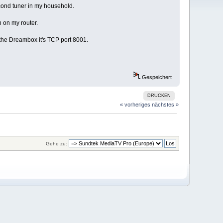
ond tuner in my household.
n on my router.
 the Dreambox it's TCP port 8001.
Gespeichert
DRUCKEN
« vorheriges
nächstes »
Gehe zu: