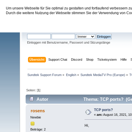
Um unsere Webseite für Sie optimal zu gestalten und fortlaufend verbessern 
Sundtek Support Forum
Durch die weitere Nutzung der Webseite stimmen Sie der Verwendung von Cook
Willkommen
Gast
. Bitte
einloggen
oder
registrieren
.
Einloggen mit Benutzername, Passwort und Sitzungslänge
Übersicht
Support Chat
Discord
Shop
Ticketsystem
Hilfe
Sundtek Support Forum
»
English
»
Sundtek MediaTV Pro (Europe)
»
T
Seiten: [
1
]
Autor
Thema: TCP ports? (Ge
TCP ports?
rosens
«
am:
August 16, 2021, 10
Newbie
Hi,
Beiträge: 2