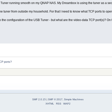
Tuner running smooth on my QNAP NAS. My Dreambox is using the tuner as a sec
 the tuner from outside my household. For that I need to know what TCP ports to ope
 the configuration of the USB Tuner - but what are the video-data TCP port(s)? On
CP ports?
SMF 2.0.15
|
SMF © 2017
,
Simple Machines
XHTML
RSS
WAP2