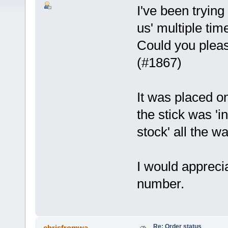
I've been trying
us' multiple ti
Could you pleas
(#1867)
It was placed o
the stick was 'in
stock' all the w
I would appreci
number.
Re: Order status
chrisfromwa