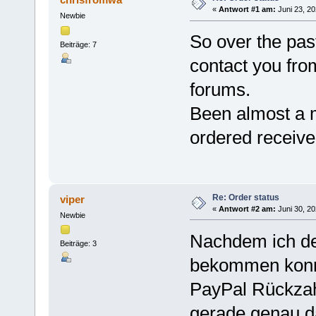
«
Antwort #1 am:
Juni 23, 20
Newbie
So over the pas
Beiträge: 7
contact you fro
forums.
Been almost a m
ordered receive
Re: Order status
viper
«
Antwort #2 am:
Juni 30, 20
Newbie
Nachdem ich den
Beiträge: 3
bekommen konn
PayPal Rückzah
gerade genau da