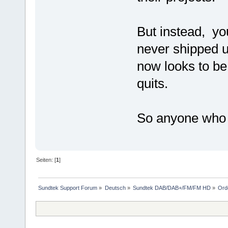
But instead, yo
never shipped u
now looks to be 
quits.
So anyone who r
Seiten: [
1
]
Sundtek Support Forum
»
Deutsch
»
Sundtek DAB/DAB+/FM/FM HD
»
Ord