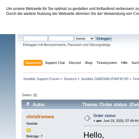
Um unsere Webseite für Sie optimal zu gestalten und fortlaufend verbessern 
Sundtek Support Forum
Durch die weitere Nutzung der Webseite stimmen Sie der Verwendung von Cook
Willkommen
Gast
. Bitte
einloggen
oder
registrieren
.
Einloggen mit Benutzername, Passwort und Sitzungslänge
Übersicht
Support Chat
Discord
Shop
Ticketsystem
Hilfe
Suc
Sundtek Support Forum
»
Deutsch
»
Sundtek DAB/DAB+/FM/FM HD
»
Ord
Seiten: [
1
]
Autor
Thema: Order status (Gel
Order status
chrisfromwa
«
am:
Juni 19, 2020, 07:49:44
Newbie
Hello,
Beiträge: 7