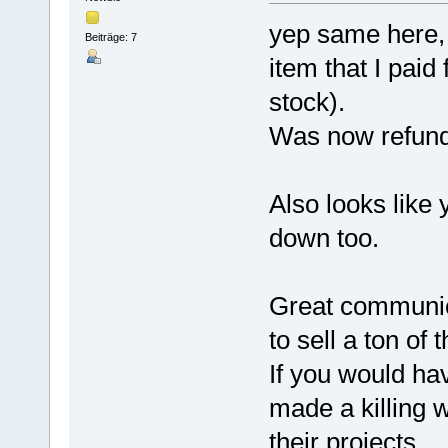
yep same here, 
Beiträge: 7
item that I paid
stock).
Was now refund
Also looks like
down too.
Great communic
to sell a ton o
If you would ha
made a killing 
their projects.