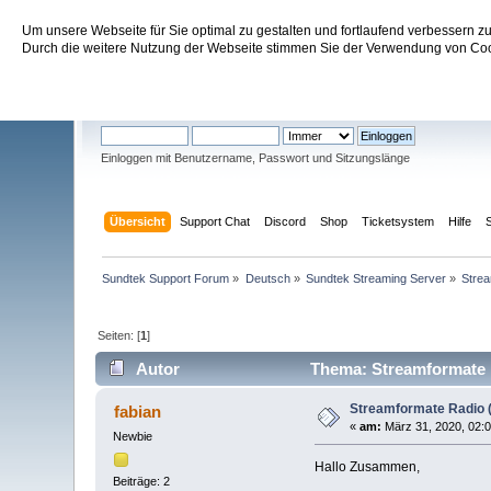
Um unsere Webseite für Sie optimal zu gestalten und fortlaufend verbessern 
Sundtek Support Forum
Durch die weitere Nutzung der Webseite stimmen Sie der Verwendung von Cook
Willkommen
Gast
. Bitte
einloggen
oder
registrieren
.
Einloggen mit Benutzername, Passwort und Sitzungslänge
Übersicht
Support Chat
Discord
Shop
Ticketsystem
Hilfe
Sundtek Support Forum
»
Deutsch
»
Sundtek Streaming Server
»
Strea
Seiten: [
1
]
Autor
Thema: Streamformate R
Streamformate Radio 
fabian
«
am:
März 31, 2020, 02:0
Newbie
Hallo Zusammen,
Beiträge: 2