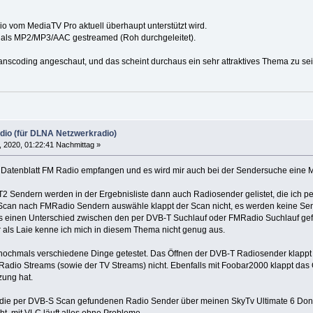
io vom MediaTV Pro aktuell überhaupt unterstützt wird.
e als MP2/MP3/AAC gestreamed (Roh durchgeleitet).
ranscoding angeschaut, und das scheint durchaus ein sehr attraktives Thema zu sei
dio (für DLNA Netzwerkradio)
9, 2020, 01:22:41 Nachmittag »
t Datenblatt FM Radio empfangen und es wird mir auch bei der Sendersuche eine 
 Sendern werden in der Ergebnisliste dann auch Radiosender gelistet, die ich pe
Scan nach FMRadio Sendern auswähle klappt der Scan nicht, es werden keine Sen
 es einen Unterschied zwischen den per DVB-T Suchlauf oder FMRadio Suchlauf ge
 als Laie kenne ich mich in diesem Thema nicht genug aus.
 nochmals verschiedene Dinge getestet. Das Öffnen der DVB-T Radiosender klappt
Radio Streams (sowie der TV Streams) nicht. Ebenfalls mit Foobar2000 klappt das Ö
zung hat.
 die per DVB-S Scan gefundenen Radio Sender über meinen SkyTv Ultimate 6 Dongl
, mit VLC läuft alles ohne Probleme.