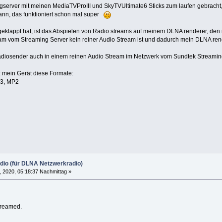
ngserver mit meinen MediaTVProIII und SkyTVUltimate6 Sticks zum laufen gebrach
kann, das funktioniert schon mal super
 geklappt hat, ist das Abspielen von Radio streams auf meinem DLNA renderer, de
am vom Streaming Server kein reiner Audio Stream ist und dadurch mein DLNA rend
adiosender auch in einem reinen Audio Stream im Netzwerk vom Sundtek Streaming
tz mein Gerät diese Formate:
P3, MP2
dio (für DLNA Netzwerkradio)
4, 2020, 05:18:37 Nachmittag »
treamed.