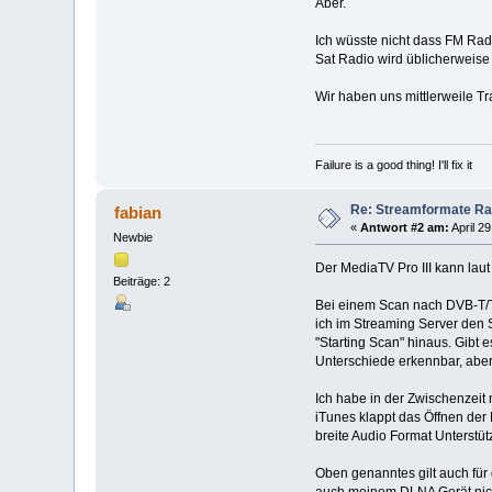
Aber.
Ich wüsste nicht dass FM Rad
Sat Radio wird üblicherweis
Wir haben uns mittlerweile T
Failure is a good thing! I'll fix it
Re: Streamformate Ra
fabian
«
Antwort #2 am:
April 2
Newbie
Der MediaTV Pro III kann lau
Beiträge: 2
Bei einem Scan nach DVB-T/T2
ich im Streaming Server den 
"Starting Scan" hinaus. Gibt
Unterschiede erkennbar, aber
Ich habe in der Zwischenzeit
iTunes klappt das Öffnen der 
breite Audio Format Unterstüt
Oben genanntes gilt auch für
auch meinem DLNA Gerät nicht