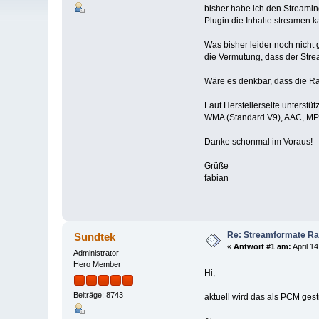
bisher habe ich den Streami
Plugin die Inhalte streamen 
Was bisher leider noch nicht
die Vermutung, dass der Stre
Wäre es denkbar, dass die R
Laut Herstellerseite unterstü
WMA (Standard V9), AAC, M
Danke schonmal im Voraus!
Grüße
fabian
Re: Streamformate Ra
Sundtek
«
Antwort #1 am:
April 1
Administrator
Hero Member
Hi,
Beiträge: 8743
aktuell wird das als PCM ges