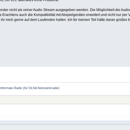
Sender nicht als reiner Audio Stream ausgegeben werden. Die Möglichkeit die Audi
Erachtens auch die Kompatibilität mit Abspielgeräten erweitert und nicht nur per 
 ihr mich gerne auf dem Laufenden halten. Ich für meinen Teil hätte daran großes I
mformate Radio (für DLNA Netzwerkradio)