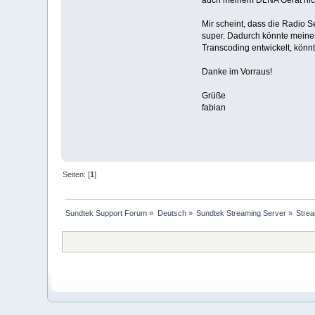
Mir scheint, dass die Radio 
super. Dadurch könnte meines 
Transcoding entwickelt, könnt
Danke im Vorraus!
Grüße
fabian
Seiten: [
1
]
Sundtek Support Forum
»
Deutsch
»
Sundtek Streaming Server
»
Strea