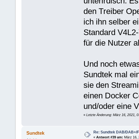
unterirdisch. E
den Treiber Op
ich ihn selber 
Standard V4L2-
für die Nutzer a
Und noch etwas
Sundtek mal ei
sie den Streami
einen Docker C
und/oder eine 
«
Letzte Änderung: März 16, 2021, 0
Re: Sundtek DAB/DAB+/
Sundtek
«
Antwort #39 am:
März 16, 