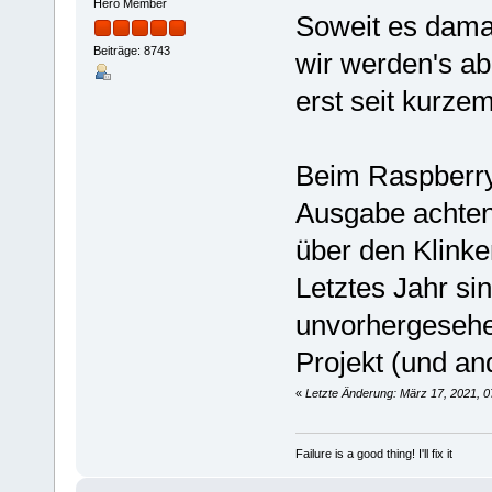
Hero Member
Soweit es damal
Beiträge: 8743
wir werden's ab
erst seit kurze
Beim Raspberry
Ausgabe achten,
über den Klinke
Letztes Jahr sin
unvorhergesehe
Projekt (und an
«
Letzte Änderung: März 17, 2021, 0
Failure is a good thing! I'll fix it