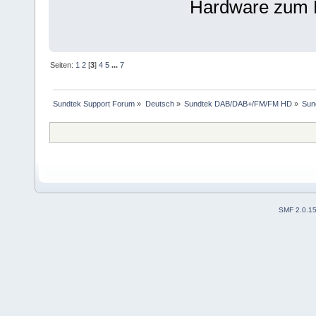
Hardware zum 
Seiten:
1
2
[
3
]
4
5
...
7
Sundtek Support Forum
»
Deutsch
»
Sundtek DAB/DAB+/FM/FM HD
»
Sun
SMF 2.0.1