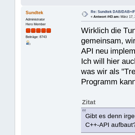
Re: Sundtek DAB/DAB+/
Sundtek
«
Antwort #43 am:
März 17, 
Administrator
Hero Member
Wirklich die Tu
Beiträge: 8743
gemeinsam, wir
API neu impleme
Ich will hier auc
was wir als "Trei
Programm kann 
Zitat
Gibt es denn irg
C++-API aufbaut