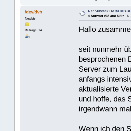
Re: Sundtek DAB/DAB+/
/dev/dvb
«
Antwort #38 am:
März 16, 
Newbie
Hallo zusamme
Beiträge: 14
seit nunmehr üb
besprochenen D
Server zum La
anfangs intensiv
aktualisierte V
und hoffe, das 
irgendwann ma
Wenn ich den St