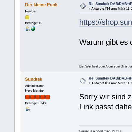
Re: Sundtek DAB/DAB+/
Der kleine Punk
«
Antwort #36 am:
März 11, 2
Newbie
https://shop.su
Beiträge: 15
Warum gibt es d
Der Wechsel vom Atom zum Bit ist un
Re: Sundtek DAB/DAB+/
Sundtek
«
Antwort #37 am:
März 11, 
Administrator
Hero Member
Sorry wir sind z
Beiträge: 8743
Link passt dahe
Failure is a good thing! I'll fix it