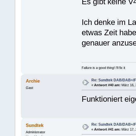
Es gibt keine V
Ich denke im L
etwas Zeit hab
genauer anzus
Failure is a good thing! I'll fix it
Re: Sundtek DAB/DAB+/
Archie
«
Antwort #40 am:
März 16, 
Gast
Funktioniert eig
Re: Sundtek DAB/DAB+/
Sundtek
«
Antwort #41 am:
März 17, 2
Administrator