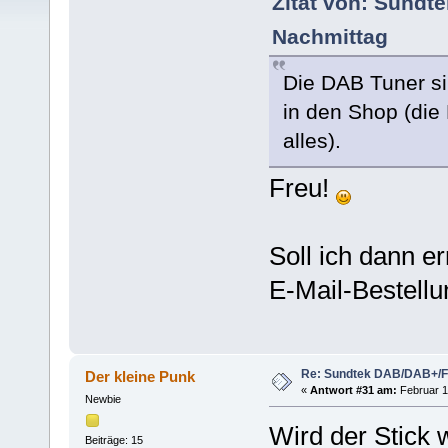
Zitat von: Sundte
Nachmittag
Die DAB Tuner s
in den Shop (die
alles).
Freu!
Soll ich dann e
E-Mail-Bestellu
Re: Sundtek DAB/DAB+/
Der kleine Punk
«
Antwort #31 am:
Februar 16
Newbie
Wird der Stick 
Beiträge: 15