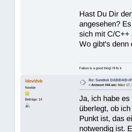
Hast Du Dir de
angesehen? Es i
sich mit C/C++
Wo gibt's denn 
Failure is a good thing! I'll fix it
Re: Sundtek DAB/DAB+/
/dev/dvb
«
Antwort #44 am:
März 17, 
Newbie
Ja, ich habe es
Beiträge: 14
überlegt, ob ic
Punkt ist, das 
notwendig ist. E