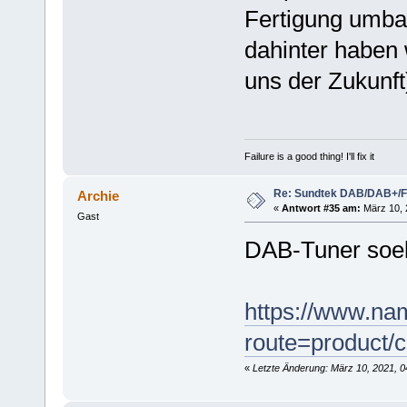
Fertigung umba
dahinter haben 
uns der Zukunft
Failure is a good thing! I'll fix it
Re: Sundtek DAB/DAB+/
Archie
«
Antwort #35 am:
März 10, 
Gast
DAB-Tuner soebe
https://www.na
route=product/
«
Letzte Änderung: März 10, 2021, 0