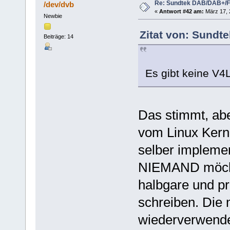
Re: Sundtek DAB/DAB+/
/dev/dvb
«
Antwort #42 am:
März 17, 2
Newbie
Zitat von: Sundt
Beiträge: 14
Es gibt keine V4
Das stimmt, ab
vom Linux Kerne
selber implemen
NIEMAND möchte
halbgare und p
schreiben. Die 
wiederverwende