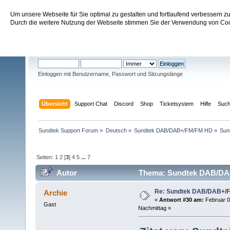
Um unsere Webseite für Sie optimal zu gestalten und fortlaufend verbessern 
Sundtek Support Forum
Durch die weitere Nutzung der Webseite stimmen Sie der Verwendung von Cook
Willkommen
Gast
. Bitte
einloggen
oder
registrieren
.
Einloggen mit Benutzername, Passwort und Sitzungslänge
Übersicht
Support Chat
Discord
Shop
Ticketsystem
Hilfe
Suc
Sundtek Support Forum
»
Deutsch
»
Sundtek DAB/DAB+/FM/FM HD
»
Sun
Seiten:
1
2
[
3
]
4
5
...
7
Autor
Thema: Sundtek DAB/DAB
Re: Sundtek DAB/DAB+/
Archie
«
Antwort #30 am:
Februar 0
Gast
Nachmittag »