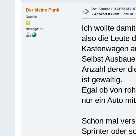
Re: Sundtek DAB/DAB+/
Der kleine Punk
«
Antwort #33 am:
Februar 17
Newbie
Ich wollte dam
Beiträge: 15
also die Leute 
Kastenwagen au
Selbst Ausbauer
Anzahl derer di
ist gewaltig.
Egal ob von roh
nur ein Auto mi
Schon mal versu
Sprinter oder 