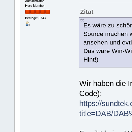
Administrator
Hero Member
Zitat
Beiträge: 8743
Es wäre zu schön
Source machen wü
ansehen und evtl
Das wäre Win-Win 
Hint!)
Wir haben die I
Code):
https://sundtek
title=DAB/DA