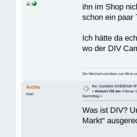
ihn im Shop nic
schon ein paar 
Ich hätte da ec
wo der DIV Cam
Der Wechsel vom Atom zum Bit ist un
Re: Sundtek DAB/DAB+/
Archie
«
Antwort #32 am:
Februar 1
Gast
Nachmittag »
Was ist DIV? U
Markt“ ausgerec