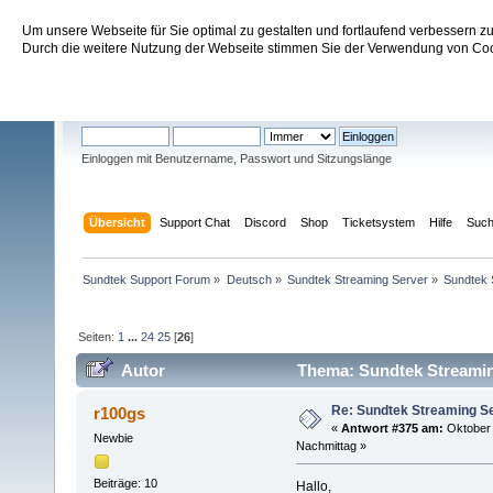
Um unsere Webseite für Sie optimal zu gestalten und fortlaufend verbessern 
Sundtek Support Forum
Durch die weitere Nutzung der Webseite stimmen Sie der Verwendung von Cook
Willkommen
Gast
. Bitte
einloggen
oder
registrieren
.
Einloggen mit Benutzername, Passwort und Sitzungslänge
Übersicht
Support Chat
Discord
Shop
Ticketsystem
Hilfe
Suc
Sundtek Support Forum
»
Deutsch
»
Sundtek Streaming Server
»
Sundtek 
Seiten:
1
...
24
25
[
26
]
Autor
Thema: Sundtek Streamin
Re: Sundtek Streaming Se
r100gs
«
Antwort #375 am:
Oktober 
Newbie
Nachmittag »
Beiträge: 10
Hallo,