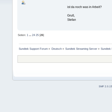
ist da noch was in Arbeit?
Gruß,
Stefan
Seiten:
1
...
24
25
[
26
]
Sundtek Support Forum
»
Deutsch
»
Sundtek Streaming Server
»
Sundtek 
SMF 2.0.1