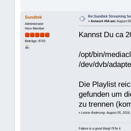
Re:Sundtek Streaming Se
Sundtek
«
Antwort #54 am:
August 05,
Administrator
Hero Member
Kannst Du ca 2
Beiträge: 8743
/opt/bin/mediacl
/dev/dvb/adapte
Die Playlist re
gefunden um di
zu trennen (ko
«
Letzte Änderung: August 05, 2016,
Failure is a good thing! I'll fix it