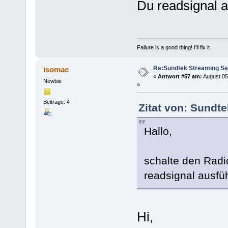
Du readsignal a
Failure is a good thing! I'll fix it
Re:Sundtek Streaming Se
isomac
«
Antwort #57 am:
August 05
Newbie
»
Beiträge: 4
Zitat von: Sundt
Hallo,
schalte den Radi
readsignal ausfüh
Hi,