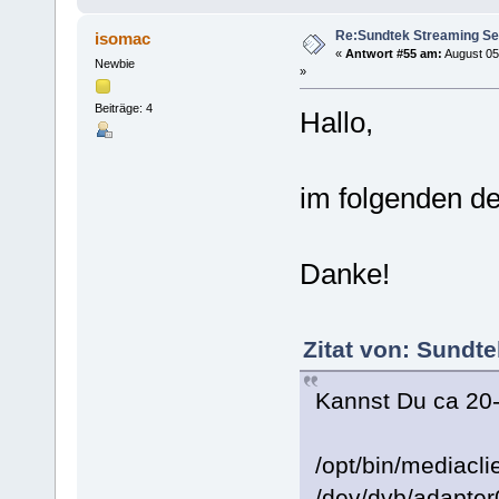
Re:Sundtek Streaming Se
isomac
«
Antwort #55 am:
August 05
Newbie
»
Beiträge: 4
Hallo,
im folgenden d
Danke!
Zitat von: Sundt
Kannst Du ca 20
/opt/bin/mediacli
/dev/dvb/adapter