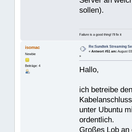
Server an welc
sollen).
Failure is a good thing! I'll fix it
Re:Sundtek Streaming Se
isomac
«
Antwort #51 am:
August 03
Newbie
»
Beiträge: 4
Hallo,
ich betreibe de
Kabelanschluss.
unter Ubuntu mit
ordentlich.
Großes Lob an d