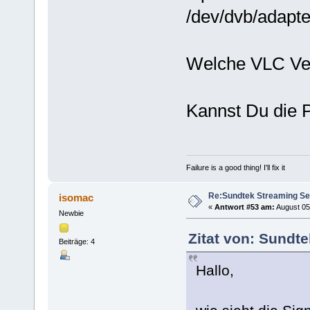
/dev/dvb/adapte
Welche VLC Ver
Kannst Du die P
Failure is a good thing! I'll fix it
Re:Sundtek Streaming Se
isomac
«
Antwort #53 am:
August 05,
Newbie
Zitat von: Sundte
Beiträge: 4
Hallo,