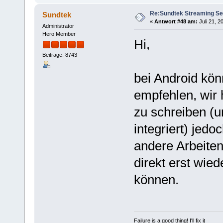
Re:Sundtek Streaming Se
Sundtek
«
Antwort #48 am:
Juli 21, 2
Administrator
Hero Member
Hi,
Beiträge: 8743
bei Android kön
empfehlen, wir
zu schreiben (u
integriert) jedo
andere Arbeite
direkt erst wie
können.
Failure is a good thing! I'll fix it