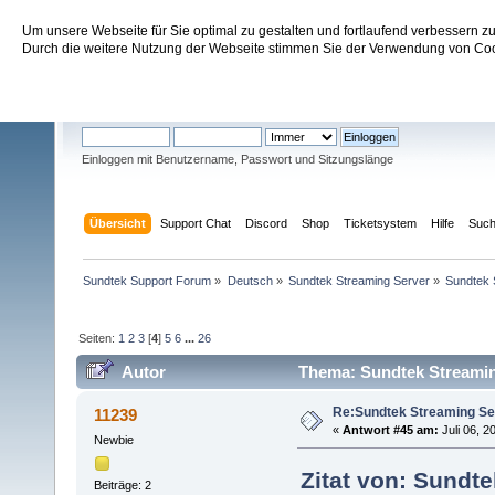
Um unsere Webseite für Sie optimal zu gestalten und fortlaufend verbessern 
Sundtek Support Forum
Durch die weitere Nutzung der Webseite stimmen Sie der Verwendung von Cook
Willkommen
Gast
. Bitte
einloggen
oder
registrieren
.
Einloggen mit Benutzername, Passwort und Sitzungslänge
Übersicht
Support Chat
Discord
Shop
Ticketsystem
Hilfe
Suc
Sundtek Support Forum
»
Deutsch
»
Sundtek Streaming Server
»
Sundtek 
Seiten:
1
2
3
[
4
]
5
6
...
26
Autor
Thema: Sundtek Streamin
Re:Sundtek Streaming Se
11239
«
Antwort #45 am:
Juli 06, 2
Newbie
Zitat von: Sundte
Beiträge: 2