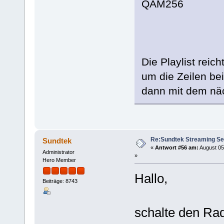
QAM256
Die Playlist rei
um die Zeilen be
dann mit dem nä
Re:Sundtek Streaming Se
Sundtek
«
Antwort #56 am:
August 05
Administrator
»
Hero Member
Hallo,
Beiträge: 8743
schalte den Rad