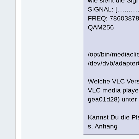
wie sieht die Si
SIGNAL: [........
FREQ: 7860387
QAM256
/opt/bin/mediacli
/dev/dvb/adapter
Welche VLC Vers
VLC media player
gea01d28) unter
Kannst Du die Pl
s. Anhang