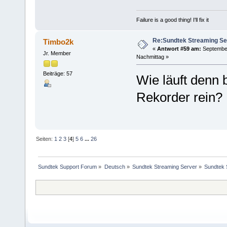
Failure is a good thing! I'll fix it
Re:Sundtek Streaming Se
Timbo2k
«
Antwort #59 am:
September
Jr. Member
Nachmittag »
Beiträge: 57
Wie läuft denn
Rekorder rein?
Seiten:
1
2
3
[
4
]
5
6
...
26
Sundtek Support Forum
»
Deutsch
»
Sundtek Streaming Server
»
Sundtek 