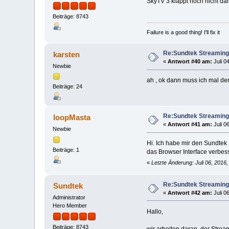
SkyTV 3 klappt noch nicht dam
Beiträge: 8743
Failure is a good thing! I'll fix it
Re:Sundtek Streaming
karsten
«
Antwort #40 am:
Juli 0
Newbie
ah , ok dann muss ich mal de
Beiträge: 24
Re:Sundtek Streaming
loopMasta
«
Antwort #41 am:
Juli 0
Newbie
Hi. Ich habe mir den Sundtek 
Beiträge: 1
das Browser Interface verbess
«
Letzte Änderung: Juli 06, 2016
Re:Sundtek Streaming
Sundtek
«
Antwort #42 am:
Juli 0
Administrator
Hero Member
Hallo,
Beiträge: 8743
wir arbeiten daran, der Strea