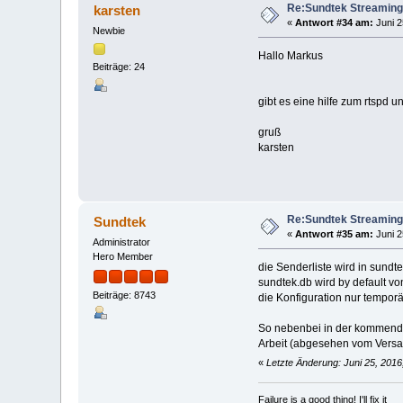
Re:Sundtek Streaming
karsten
«
Antwort #34 am:
Juni 2
Newbie
Hallo Markus
Beiträge: 24
gibt es eine hilfe zum rtspd 
gruß
karsten
Re:Sundtek Streaming
Sundtek
«
Antwort #35 am:
Juni 2
Administrator
Hero Member
die Senderliste wird in sundt
sundtek.db wird by default von
Beiträge: 8743
die Konfiguration nur temporä
So nebenbei in der kommenden 
Arbeit (abgesehen vom Versa
«
Letzte Änderung: Juni 25, 201
Failure is a good thing! I'll fix it