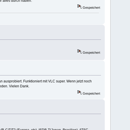
ir alles durch haben.
Gespeichert
Gespeichert
n ausprobiert. Funktioniert mit VLC super. Wenn jetzt noch
ieden. Vielen Dank.
Gespeichert
VB-C/T/T2 (Europa, etc), ISDB-T(Japan, Brasilien), ATSC