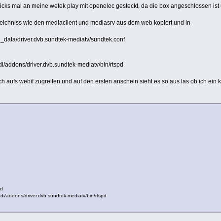
cks mal an meine wetek play mit openelec gesteckt, da die box angeschlossen ist u
zeichniss wie den mediaclient und mediasrv aus dem web kopiert und in
n_data/driver.dvb.sundtek-mediatv/sundtek.conf
i/addons/driver.dvb.sundtek-mediatv/bin/rtspd
 aufs webif zugreifen und auf den ersten anschein sieht es so aus las ob ich ein k
pd
/addons/driver.dvb.sundtek-mediatv/bin/rtspd