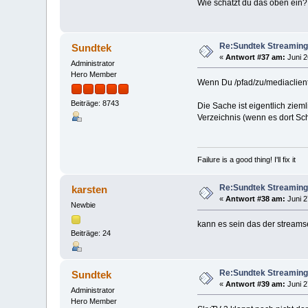
Wie schätzt du das oben ein?
Re:Sundtek Streaming
Sundtek
«
Antwort #37 am:
Juni 2
Administrator
Hero Member
Wenn Du /pfad/zu/mediaclient 
Beiträge: 8743
Die Sache ist eigentlich ziem
Verzeichnis (wenn es dort Schr
Failure is a good thing! I'll fix it
Re:Sundtek Streaming
karsten
«
Antwort #38 am:
Juni 2
Newbie
kann es sein das der streamser
Beiträge: 24
Re:Sundtek Streaming
Sundtek
«
Antwort #39 am:
Juni 2
Administrator
Hero Member