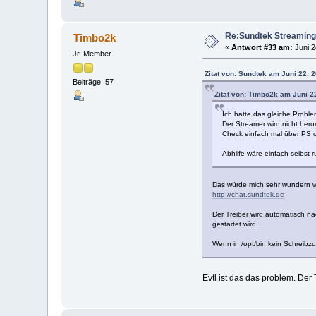
Re:Sundtek Streaming
Timbo2k
«
Antwort #33 am:
Juni 2
Jr. Member
Zitat von: Sundtek am Juni 22, 
Beiträge: 57
Zitat von: Timbo2k am Juni 2
Ich hatte das gleiche Problem
Der Streamer wird nicht heru
Check einfach mal über PS ob
Abhilfe wäre einfach selbst 
Das würde mich sehr wundern we
http://chat.sundtek.de
Der Treiber wird automatisch nac
gestartet wird.
Wenn in /opt/bin kein Schreibzu
Evtl ist das das problem. Der T