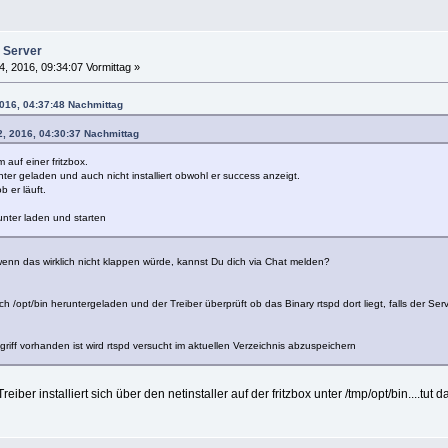
 Server
4, 2016, 09:34:07 Vormittag »
2016, 04:37:48 Nachmittag
2, 2016, 04:30:37 Nachmittag
 auf einer fritzbox.
nter geladen und auch nicht installiert obwohl er success anzeigt.
 er läuft.
runter laden und starten
nn das wirklich nicht klappen würde, kannst Du dich via Chat melden?
h /opt/bin heruntergeladen und der Treiber überprüft ob das Binary rtspd dort liegt, falls der Se
griff vorhanden ist wird rtspd versucht im aktuellen Verzeichnis abzuspeichern
reiber installiert sich über den netinstaller auf der fritzbox unter /tmp/opt/bin....tut