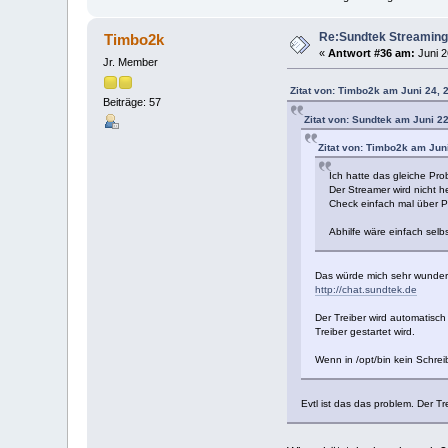
Re:Sundtek Streaming
Timbo2k
«
Antwort #36 am:
Juni 2
Jr. Member
Zitat von: Timbo2k am Juni 24, 
Beiträge: 57
Zitat von: Sundtek am Juni 2
Zitat von: Timbo2k am Jun
Ich hatte das gleiche Prob
Der Streamer wird nicht h
Check einfach mal über PS
Abhilfe wäre einfach selb
Das würde mich sehr wundern
http://chat.sundtek.de
Der Treiber wird automatisch
Treiber gestartet wird.
Wenn in /opt/bin kein Schrei
Evtl ist das das problem. Der Tre