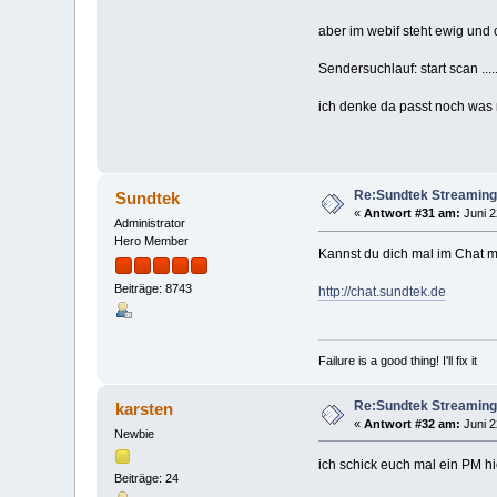
aber im webif steht ewig und
Sendersuchlauf: start scan .....
ich denke da passt noch was n
Re:Sundtek Streaming
Sundtek
«
Antwort #31 am:
Juni 2
Administrator
Hero Member
Kannst du dich mal im Chat 
Beiträge: 8743
http://chat.sundtek.de
Failure is a good thing! I'll fix it
Re:Sundtek Streaming
karsten
«
Antwort #32 am:
Juni 2
Newbie
ich schick euch mal ein PM hie
Beiträge: 24