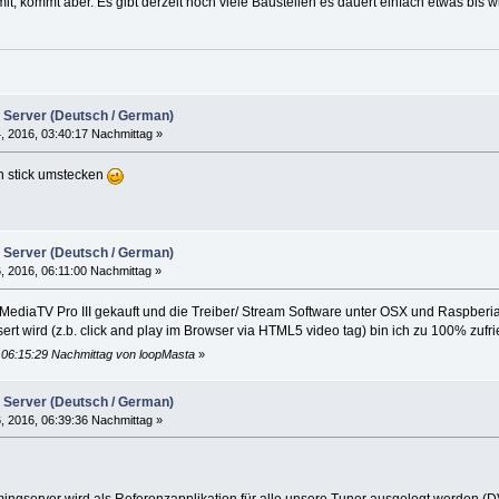
it, kommt aber. Es gibt derzeit noch viele Baustellen es dauert einfach etwas bis w
 Server (Deutsch / German)
4, 2016, 03:40:17 Nachmittag »
n stick umstecken
 Server (Deutsch / German)
6, 2016, 06:11:00 Nachmittag »
MediaTV Pro III gekauft und die Treiber/ Stream Software unter OSX und Raspberia
ert wird (z.b. click and play im Browser via HTML5 video tag) bin ich zu 100% zufr
, 06:15:29 Nachmittag von loopMasta
»
 Server (Deutsch / German)
6, 2016, 06:39:36 Nachmittag »
mingserver wird als Referenzapplikation für alle unsere Tuner ausgelegt werden (D