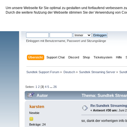
Um unsere Webseite für Sie optimal zu gestalten und fortlaufend verbessern 
Sundtek Support Forum
Durch die weitere Nutzung der Webseite stimmen Sie der Verwendung von Cook
Willkommen
Gast
. Bitte
einloggen
oder
registrieren
.
Einloggen mit Benutzername, Passwort und Sitzungslänge
Übersicht
Support Chat
Discord
Shop
Ticketsystem
Hilfe
Sundtek Support Forum
»
Deutsch
»
Sundtek Streaming Server
»
Sund
Seiten:
1
2
[
3
]
4
5
...
26
Autor
Thema: Sundtek Stream
Re:Sundtek Streaming
karsten
«
Antwort #30 am:
Juni 2
Newbie
so, dank der vorherigen info
Beiträge: 24