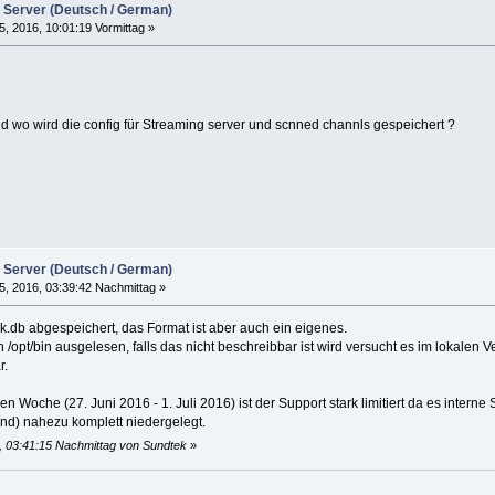
 Server (Deutsch / German)
5, 2016, 10:01:19 Vormittag »
und wo wird die config für Streaming server und scnned channls gespeichert ?
 Server (Deutsch / German)
5, 2016, 03:39:42 Nachmittag »
ek.db abgespeichert, das Format ist aber auch ein eigenes.
 /opt/bin ausgelesen, falls das nicht beschreibbar ist wird versucht es im lokalen Ve
r.
Woche (27. Juni 2016 - 1. Juli 2016) ist der Support stark limitiert da es interne 
nd) nahezu komplett niedergelegt.
6, 03:41:15 Nachmittag von Sundtek
»