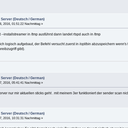
 Server (Deutsch / German)
6, 2016, 01:51:22 Nachmittag »
--installstreamer in /tmp ausführst dann landet rtspd auch in /tmp
lich logisch aufgebaut, der Befehl versucht zuerst in /opt/bin abzuspeichern wenn's
eibzugriff gibt).
 Server (Deutsch / German)
7, 2016, 05:41:41 Nachmittag »
ver nur mir aktuellen sticks geht . mit meinem 3er funktioniert der sender scan nicht
 Server (Deutsch / German)
7, 2016, 10:31:31 Nachmittag »