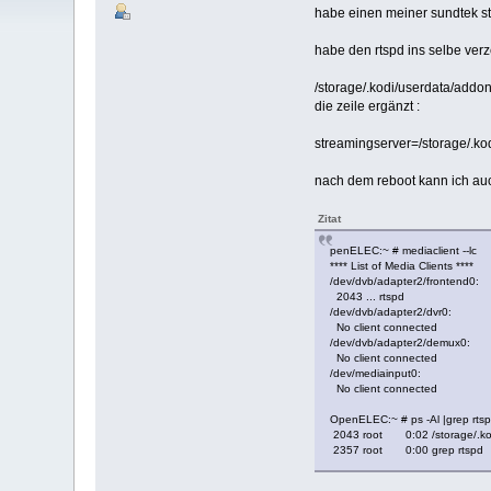
habe einen meiner sundtek sti
habe den rtspd ins selbe ver
/storage/.kodi/userdata/addo
die zeile ergänzt :
streamingserver=/storage/.kod
nach dem reboot kann ich auch
Zitat
penELEC:~ # mediaclient --lc
**** List of Media Clients ****
/dev/dvb/adapter2/frontend0:
2043 ... rtspd
/dev/dvb/adapter2/dvr0:
No client connected
/dev/dvb/adapter2/demux0:
No client connected
/dev/mediainput0:
No client connected
OpenELEC:~ # ps -Al |grep rts
2043 root 0:02 /storage/.kodi
2357 root 0:00 grep rtspd