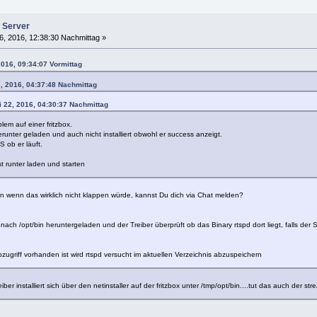
 Server
6, 2016, 12:38:30 Nachmittag »
2016, 09:34:07 Vormittag
2, 2016, 04:37:48 Nachmittag
i 22, 2016, 04:30:37 Nachmittag
lem auf einer fritzbox.
erunter geladen und auch nicht installiert obwohl er success anzeigt.
 ob er läuft.
st runter laden und starten
 wenn das wirklich nicht klappen würde, kannst Du dich via Chat melden?
 nach /opt/bin heruntergeladen und der Treiber überprüft ob das Binary rtspd dort liegt, falls der
bzugriff vorhanden ist wird rtspd versucht im aktuellen Verzeichnis abzuspeichern
iber installiert sich über den netinstaller auf der fritzbox unter /tmp/opt/bin....tut das auch der str