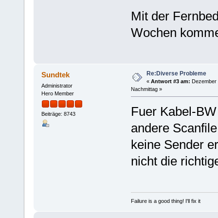
Mit der Fernbed
Wochen komme 
Re:Diverse Probleme
Sundtek
«
Antwort #3 am:
Dezember 2
Administrator
Nachmittag »
Hero Member
Fuer Kabel-BW 
Beiträge: 8743
andere Scanfil
keine Sender e
nicht die richti
Failure is a good thing! I'll fix it