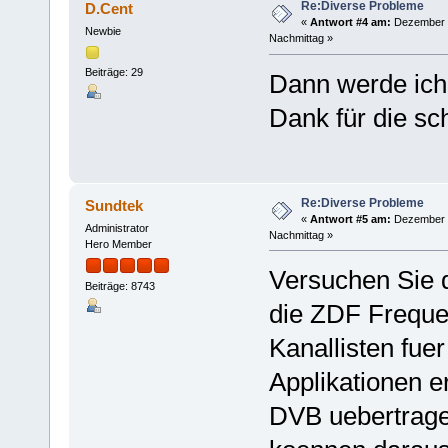
Re:Diverse Probleme
D.Cent
«
Antwort #4 am:
Dezember 2
Newbie
Nachmittag »
Beiträge: 29
Dann werde ich 
Dank für die sc
Re:Diverse Probleme
Sundtek
«
Antwort #5 am:
Dezember 2
Administrator
Nachmittag »
Hero Member
Versuchen Sie 
Beiträge: 8743
die ZDF Freque
Kanallisten fue
Applikationen e
DVB uebertrage