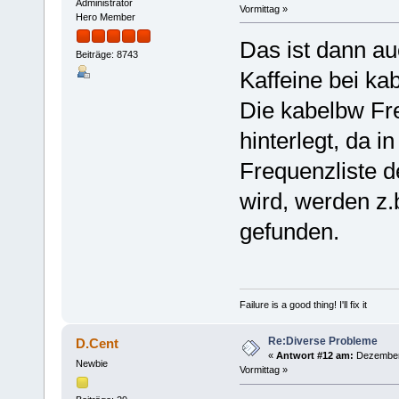
Administrator
Vormittag »
Hero Member
Das ist dann a
Beiträge: 8743
Kaffeine bei ka
Die kabelbw Fre
hinterlegt, da 
Frequenzliste d
wird, werden z.
gefunden.
Failure is a good thing! I'll fix it
Re:Diverse Probleme
D.Cent
«
Antwort #12 am:
Dezember 
Newbie
Vormittag »