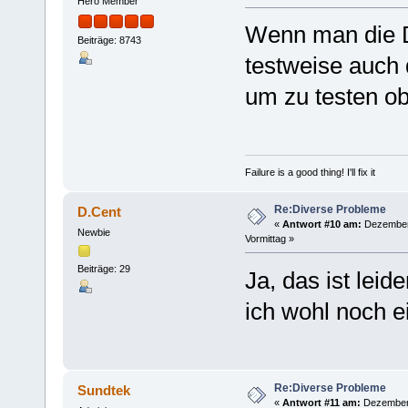
Hero Member
Wenn man die D
Beiträge: 8743
testweise auch 
um zu testen ob 
Failure is a good thing! I'll fix it
Re:Diverse Probleme
D.Cent
«
Antwort #10 am:
Dezember 
Newbie
Vormittag »
Beiträge: 29
Ja, das ist leid
ich wohl noch 
Re:Diverse Probleme
Sundtek
«
Antwort #11 am:
Dezember 