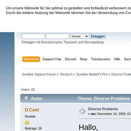
Um unsere Webseite für Sie optimal zu gestalten und fortlaufend verbessern 
Sundtek Support Forum
Durch die weitere Nutzung der Webseite stimmen Sie der Verwendung von Cook
Willkommen
Gast
. Bitte
einloggen
oder
registrieren
.
Einloggen mit Benutzername, Passwort und Sitzungslänge
Übersicht
Support Chat
Discord
Shop
Ticketsystem
Hilfe
Suc
Sundtek Support Forum
»
Deutsch
»
Sundtek MediaTV Pro
»
Diverse Prob
Seiten: [
1
]
Autor
Thema: Diverse Probleme 
Diverse Probleme
D.Cent
«
am:
Dezember 24, 2009, 01:
Newbie
Hallo,
Beiträge: 29