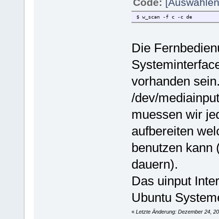
Code:
[Auswählen
$ w_scan -f c -c de
Die Fernbedien
Systeminterface
vorhanden sein.
/dev/mediainput 
muessen wir jed
aufbereiten wel
benutzen kann 
dauern).
Das uinput Inte
Ubuntu System
«
Letzte Änderung: Dezember 24, 20