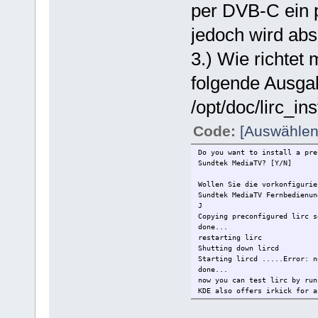
per DVB-C ein 
jedoch wird abs
3.) Wie richte
folgende Ausga
/opt/doc/lirc_ins
Code:
[Auswählen
Do you want to install a pre
Sundtek MediaTV? [Y/N]
Wollen Sie die vorkonfigurie
Sundtek MediaTV Fernbedienun
J
Copying preconfigured lirc s
done...
restarting lirc
Shut
Starting 
done...
now you can test lirc by run
KDE also offers irkick for a