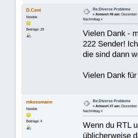
---output sw
-k
generate cha
Re:Diverse Probleme
D.Cent
-X
tzap/czap/xi
«
Antwort #6 am:
Dezember 2
-x
generate ini
Newbie
-H
view extende
Nachmittag »
Beiträge: 29
Vielen Dank - m
222 Sender! Ic
die sind dann wo
Vielen Dank für 
Re:Diverse Probleme
mkossmann
«
Antwort #7 am:
Dezember 2
Newbie
Nachmittag »
Beiträge: 4
Wenn du RTL un
üblicherweise 