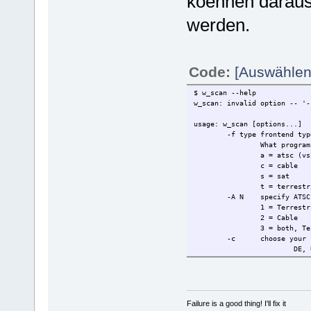
koennen daraus
werden.
Code:
[Auswählen
$ w_scan --help
w_scan: invalid option -- '-
usage: w_scan [options...]
-f type
frontend typ
What program
a = atsc (vs
c = cable
s = sat
t = terrestr
-A N
specify ATSC
1 = Terrestr
2 = Cable
3 = both, Te
-c
choose your 
DE, 
? fo
-s
choose your 
S19E
? fo
Failure is a good thing! I'll fix it