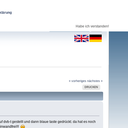
klärung
Habe ich verstanden!
« vorheriges
nächstes »
DRUCKEN
uf dvb-t gestellt und dann blaue taste gedrückt. da hat es noch
 einwandfrei!!!