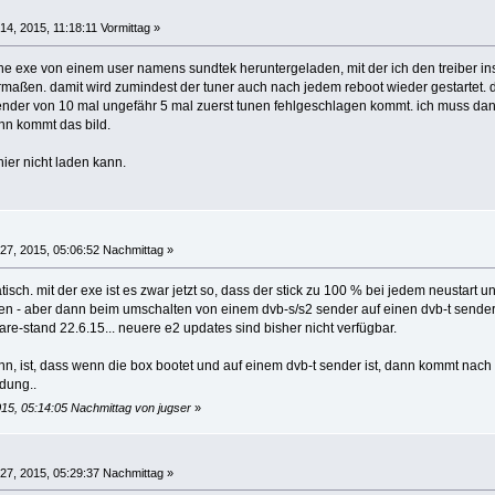
14, 2015, 11:18:11 Vormittag »
ine exe von einem user namens sundtek heruntergeladen, mit der ich den treiber insta
ermaßen. damit wird zumindest der tuner auch nach jedem reboot wieder gestartet. der
ender von 10 mal ungefähr 5 mal zuerst tunen fehlgeschlagen kommt. ich muss dan
nn kommt das bild.
ier nicht laden kann.
27, 2015, 05:06:52 Nachmittag »
tisch. mit der exe ist es zwar jetzt so, dass der stick zu 100 % bei jedem neustart 
en - aber dann beim umschalten von einem dvb-s/s2 sender auf einen dvb-t sender 
re-stand 22.6.15... neuere e2 updates sind bisher nicht verfügbar.
, ist, dass wenn die box bootet und auf einem dvb-t sender ist, dann kommt nach
ndung..
015, 05:14:05 Nachmittag von jugser
»
27, 2015, 05:29:37 Nachmittag »