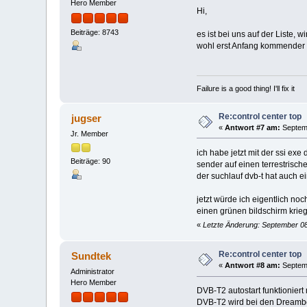
Hero Member
Hi,
Beiträge: 8743
es ist bei uns auf der Liste,
wohl erst Anfang kommender
Failure is a good thing! I'll fix it
Re:control center top
jugser
«
Antwort #7 am:
Septemb
Jr. Member
ich habe jetzt mit der ssi exe 
Beiträge: 90
sender auf einen terrestrisch
der suchlauf dvb-t hat auch e
jetzt würde ich eigentlich noc
einen grünen bildschirm kriege
«
Letzte Änderung: September 08
Re:control center top
Sundtek
«
Antwort #8 am:
Septemb
Administrator
Hero Member
DVB-T2 autostart funktionier
DVB-T2 wird bei den Dreamb