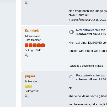
eine frage noch: ich kriege g
etwa 2 jahre alt.
«
Letzte Änderung: Juli 16, 2015
Re:control center top
Sundtek
«
Antwort #1 am:
Juli 16
Administrator
Hero Member
Nicht auf einer DM800HD von
Beiträge: 8743
Einzeln wird's aber wohl funkt
Failure is a good thing! I'll fix it
Re:control center top
jugser
«
Antwort #2 am:
Juli 16
Jr. Member
ok.
Beiträge: 90
aber eine kleine sache gibt es
und besser wäre, falls möglic