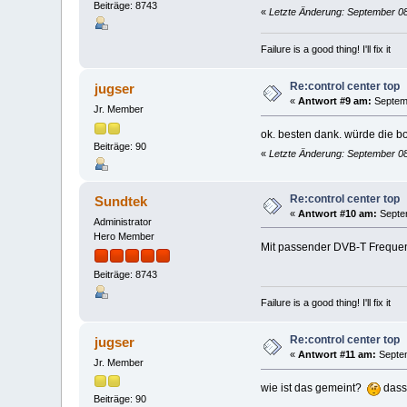
Beiträge: 8743
«
Letzte Änderung: September 08
Failure is a good thing! I'll fix it
Re:control center top
jugser
«
Antwort #9 am:
Septemb
Jr. Member
ok. besten dank. würde die bo
Beiträge: 90
«
Letzte Änderung: September 08,
Re:control center top
Sundtek
«
Antwort #10 am:
Septem
Administrator
Hero Member
Mit passender DVB-T Frequenz
Beiträge: 8743
Failure is a good thing! I'll fix it
Re:control center top
jugser
«
Antwort #11 am:
Septem
Jr. Member
wie ist das gemeint?
dass 
Beiträge: 90