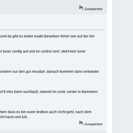
Gespeichert
 und da gibt es leider exakt dieselben fehler wie auf der dm
 tuner config auf und im control cent. steht kein tuner
oot sondern nur den gui neustart. danach kommen dann entweder
auf 8 mhz beim suchlauf), obwohl im contr. center in klammern
erken dass es bei eurer testbox auch nicht geht, nach dem
ht hand und fuß...
Gespeichert