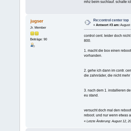
mhz beim suchlauf. schalte ic
Re:control center top
jugser
«
Antwort #3 am:
August 
Jr. Member
control cent. leider doch nich
Beiträge: 90
800.
1. macht die box einen reboot,
vorhanden.
2. gehe ich dann im contr. ce
die zahnräder, die nicht mehr
3. nach dem 1. installieren d
eu stand.
versucht doch mal den reboot 
reboot. und nur wenn etwas au
«
Letzte Änderung: August 12, 20