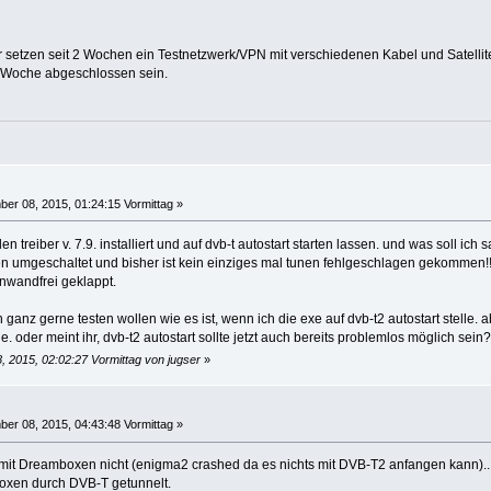
 wir setzen seit 2 Wochen ein Testnetzwerk/VPN mit verschiedenen Kabel und Satell
 Woche abgeschlossen sein.
er 08, 2015, 01:24:15 Vormittag »
den treiber v. 7.9. installiert und auf dvb-t autostart starten lassen. und was soll ic
en umgeschaltet und bisher ist kein einziges mal tunen fehlgeschlagen gekommen!!
inwandfrei geklappt.
h ganz gerne testen wollen wie es ist, wenn ich die exe auf dvb-t2 autostart stelle
. oder meint ihr, dvb-t2 autostart sollte jetzt auch bereits problemlos möglich sein?
, 2015, 02:02:27 Vormittag von jugser
»
er 08, 2015, 04:43:48 Vormittag »
t mit Dreamboxen nicht (enigma2 crashed da es nichts mit DVB-T2 anfangen kann).
oxen durch DVB-T getunnelt.