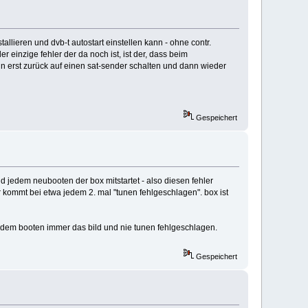
llieren und dvb-t autostart einstellen kann - ohne contr.
 einzige fehler der da noch ist, ist der, dass beim
n erst zurück auf einen sat-sender schalten und dann wieder
Gespeichert
und jedem neubooten der box mitstartet - also diesen fehler
kommt bei etwa jedem 2. mal "tunen fehlgeschlagen". box ist
 dem booten immer das bild und nie tunen fehlgeschlagen.
Gespeichert