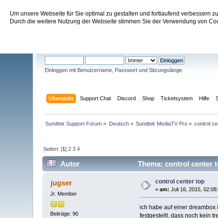
Um unsere Webseite für Sie optimal zu gestalten und fortlaufend verbessern 
Sundtek Support Forum
Durch die weitere Nutzung der Webseite stimmen Sie der Verwendung von Cook
Willkommen
Gast
. Bitte
einloggen
oder
registrieren
.
Einloggen mit Benutzername, Passwort und Sitzungslänge
Übersicht
Support Chat
Discord
Shop
Ticketsystem
Hilfe
Sundtek Support Forum
»
Deutsch
»
Sundtek MediaTV Pro
»
control ce
Seiten: [
1
]
2
3
4
Autor
Thema: control center 
control center top
jugser
«
am:
Juli 16, 2015, 02:08
Jr. Member
ich habe auf einer dreambox 8
Beiträge: 90
festgestellt, dass noch kein tr