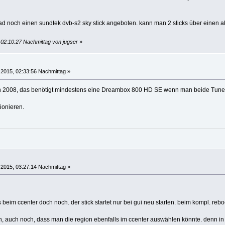
rad noch einen sundtek dvb-s2 sky stick angeboten. kann man 2 sticks über einen ak
, 02:10:27 Nachmittag von jugser
»
, 2015, 02:33:56 Nachmittag »
 2008, das benötigt mindestens eine Dreambox 800 HD SE wenn man beide Tuner
ionieren.
, 2015, 03:27:14 Nachmittag »
 beim ccenter doch noch. der stick startet nur bei gui neu starten. beim kompl. reboo
h, auch noch, dass man die region ebenfalls im ccenter auswählen könnte. denn in d