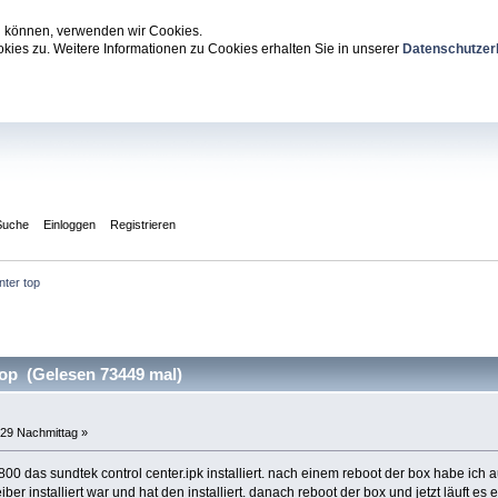
zu können, verwenden wir Cookies.
ies zu. Weitere Informationen zu Cookies erhalten Sie in unserer
Datenschutzer
Suche
Einloggen
Registrieren
nter top
top (Gelesen 73449 mal)
:29 Nachmittag »
00 das sundtek control center.ipk installiert. nach einem reboot der box habe ich a
eiber installiert war und hat den installiert. danach reboot der box und jetzt läuft es