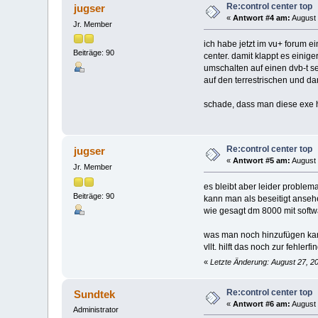
Re:control center top
jugser
«
Antwort #4 am:
August 
Jr. Member
ich habe jetzt im vu+ forum e
Beiträge: 90
center. damit klappt es einig
umschalten auf einen dvb-t s
auf den terrestrischen und da
schade, dass man diese exe h
Re:control center top
jugser
«
Antwort #5 am:
August 
Jr. Member
es bleibt aber leider problema
Beiträge: 90
kann man als beseitigt anseh
wie gesagt dm 8000 mit softwa
was man noch hinzufügen kann
vllt. hilft das noch zur fehlerfi
«
Letzte Änderung: August 27, 2
Re:control center top
Sundtek
«
Antwort #6 am:
August 
Administrator