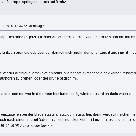
h auf europe, springt der auch auf 8 mhz.
12, 2015, 12:33:33 Vormittag »
t top... ich habe es jetzt auf einer dm 8000 mit dem letzten enigma2 stand am laufen
 funktionieren die dvb-t sender danach nicht mehr, der tuner taucht auch nicht in der
nt. wieder auf blaue taste (dvb-t modus ist eingestellt) macht die box keinen reb
 aufhören zu drehen, oder der grüne bildschirm.
es contr. centers war in der dreambox tuner config wieder australien (kein wechsel 
einzustellen bei der blauen taste anstatt gui neustarten. dann werdet ihr sicher m
ch nach einem reboot (oder nach stromstecker ziehen) funzt, hat es aus meiner sic
15, 12:49:05 Vormittag von jugser
»