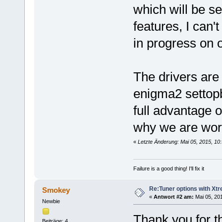
which will be se
features, I can'
in progress on 
The drivers are
enigma2 settopb
full advantage o
why we are work
«
Letzte Änderung: Mai 05, 2015, 10
Failure is a good thing! I'll fix it
Re:Tuner options with Xtr
Smokey
«
Antwort #2 am:
Mai 05, 201
Newbie
Thank you for t
Beiträge: 4