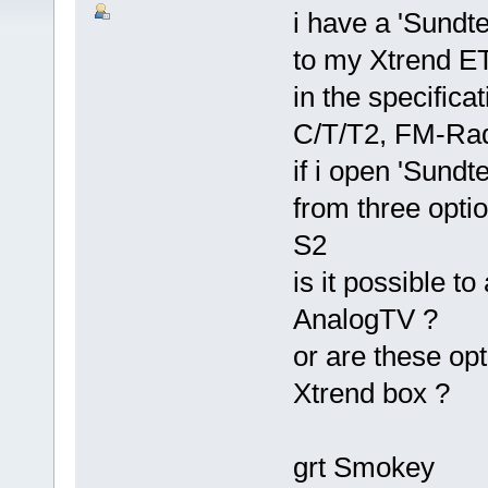
i have a 'Sund
to my Xtrend E
in the specifica
C/T/T2, FM-Rad
if i open 'Sundt
from three opt
S2
is it possible 
AnalogTV ?
or are these op
Xtrend box ?
grt Smokey