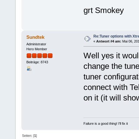
grt Smokey
Re:Tuner options with Xtr
Sundtek
«
Antwort #4 am:
Mai 06, 201
Administrator
Hero Member
Well yes it woul
Beiträge: 8743
change the tune
tuner configura
connect with Tel
on it (it will sh
Failure is a good thing! I'll fix it
Seiten: [
1
]