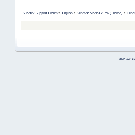
Sundtek Support Forum
»
English
»
Sundtek MediaTV Pro (Europe)
»
Tuner
SMF 2.0.1