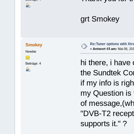
grt Smokey
Re:Tuner options with Xtr
Smokey
«
Antwort #3 am:
Mai 06, 201
Newbie
hi there, i have
Beiträge: 4
the Sundtek Con
if my info is ri
my Question is t
of message,(wh
"DVB-T2 receptio
supports it." ?