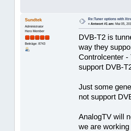
Re:Tuner options with Xtr
Sundtek
«
Antwort #1 am:
Mai 05, 201
Administrator
Hero Member
DVB-T2 is tunne
Beiträge: 8743
way they suppor
Controlcenter -
support DVB-T2,
Just some gener
not support DVB
AnalogTV will 
we are working 