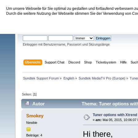
Um unsere Webseite für Sie optimal zu gestalten und fortlaufend verbessern 
Sundtek Support Forum
Durch die weitere Nutzung der Webseite stimmen Sie der Verwendung von Cook
Willkommen
Gast
. Bitte
einloggen
oder
registrieren
.
Einloggen mit Benutzername, Passwort und Sitzungslänge
Übersicht
Support Chat
Discord
Shop
Ticketsystem
Hilfe
Suc
Sundtek Support Forum
»
English
»
Sundtek MediaTV Pro (Europe)
»
Tuner
Seiten: [
1
]
Autor
Thema: Tuner options with
Tuner options with Xtrend
Smokey
«
am:
Mai 05, 2015, 10:06:07
Newbie
Hi there,
Beiträge: 4