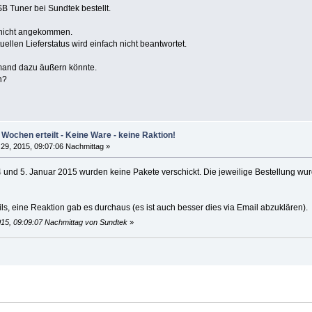
 Tuner bei Sundtek bestellt.
e nicht angekommen.
llen Lieferstatus wird einfach nicht beantwortet.
mand dazu äußern könnte.
n?
 Wochen erteilt - Keine Ware - keine Raktion!
29, 2015, 09:07:06 Nachmittag »
und 5. Januar 2015 wurden keine Pakete verschickt. Die jeweilige Bestellung wu
ils, eine Reaktion gab es durchaus (es ist auch besser dies via Email abzuklären).
015, 09:09:07 Nachmittag von Sundtek
»