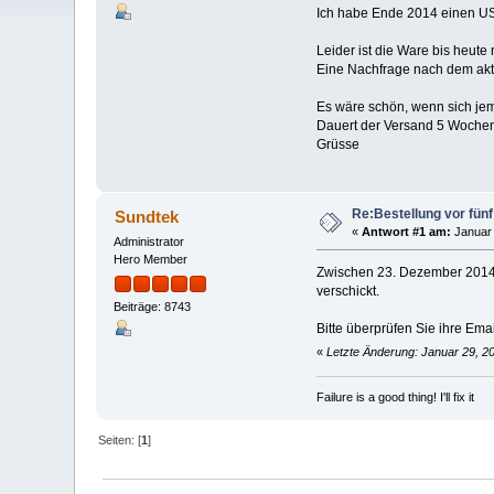
Ich habe Ende 2014 einen USB
Leider ist die Ware bis heut
Eine Nachfrage nach dem aktue
Es wäre schön, wenn sich je
Dauert der Versand 5 Woche
Grüsse
Re:Bestellung vor fünf
Sundtek
«
Antwort #1 am:
Januar 
Administrator
Hero Member
Zwischen 23. Dezember 2014 
verschickt.
Beiträge: 8743
Bitte überprüfen Sie ihre Ema
«
Letzte Änderung: Januar 29, 2
Failure is a good thing! I'll fix it
Seiten: [
1
]