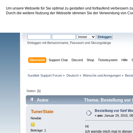
Um unsere Webseite für Sie optimal zu gestalten und fortlaufend verbessern 
Sundtek Support Forum
Durch die weitere Nutzung der Webseite stimmen Sie der Verwendung von Cook
Willkommen
Gast
. Bitte
einloggen
oder
registrieren
.
Einloggen mit Benutzername, Passwort und Sitzungslänge
Übersicht
Support Chat
Discord
Shop
Ticketsystem
Hilfe
Sundtek Support Forum
»
Deutsch
»
Wünsche und Anregungen
»
Beste
Seiten: [
1
]
Autor
Thema: Bestellung vor f
Bestellung vor fünf Wo
TunerState
«
am:
Januar 29, 2015, 08
Newbie
Hi
Beiträge: 1
ich wende mich mal in dieser 