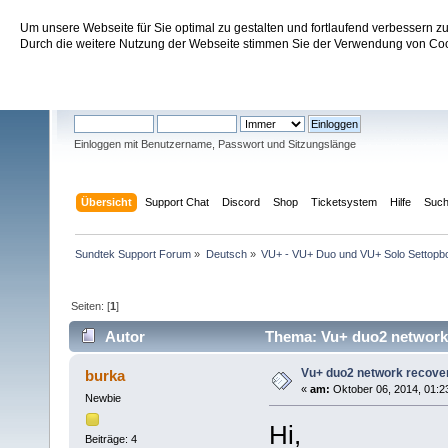
Um unsere Webseite für Sie optimal zu gestalten und fortlaufend verbessern 
Sundtek Support Forum
Durch die weitere Nutzung der Webseite stimmen Sie der Verwendung von Cook
Willkommen
Gast
. Bitte
einloggen
oder
registrieren
.
Einloggen mit Benutzername, Passwort und Sitzungslänge
Übersicht
Support Chat
Discord
Shop
Ticketsystem
Hilfe
Suc
Sundtek Support Forum
»
Deutsch
»
VU+ - VU+ Duo und VU+ Solo Settopb
Seiten: [
1
]
Autor
Thema: Vu+ duo2 network r
Vu+ duo2 network recovery
burka
«
am:
Oktober 06, 2014, 01:2
Newbie
Hi,
Beiträge: 4