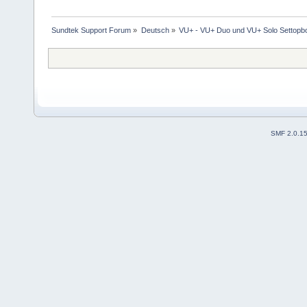
Sundtek Support Forum
»
Deutsch
»
VU+ - VU+ Duo und VU+ Solo Settopb
SMF 2.0.1