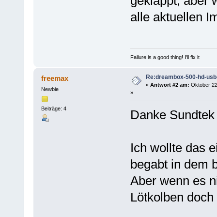
geklappt, aber 
alle aktuellen 
Failure is a good thing! I'll fix it
Re:dreambox-500-hd-usb-
freemax
«
Antwort #2 am:
Oktober 22
Newbie
»
Beiträge: 4
Danke Sundtek
Ich wollte das e
begabt in dem b
Aber wenn es n
Lötkolben doch 