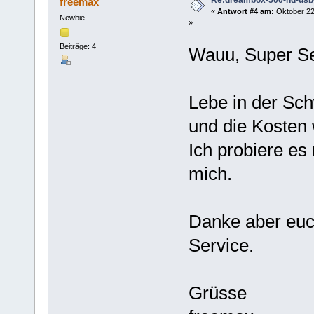
Re:dreambox-500-hd-usb-
freemax
«
Antwort #4 am:
Oktober 22
Newbie
»
Beiträge: 4
Wauu, Super Se
Lebe in der Sc
und die Kosten 
Ich probiere es
mich.
Danke aber euch
Service.
Grüsse