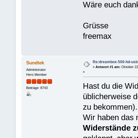
Wäre euch dank
Grüsse
freemax
Re:dreambox-500-hd-usb-
Sundtek
«
Antwort #1 am:
Oktober 22
Administrator
»
Hero Member
Hast du die Wid
Beiträge: 8743
üblicherweise 
zu bekommen).
Wir haben das 
Widerstände z