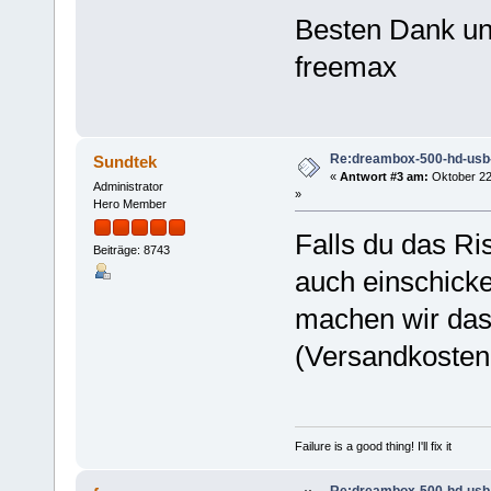
Besten Dank u
freemax
Re:dreambox-500-hd-usb-
Sundtek
«
Antwort #3 am:
Oktober 22
Administrator
»
Hero Member
Falls du das Ri
Beiträge: 8743
auch einschicken
machen wir das 
(Versandkosten 
Failure is a good thing! I'll fix it