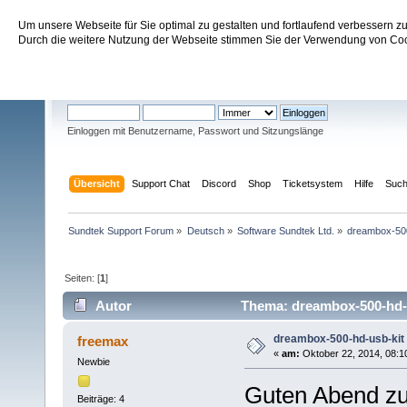
Um unsere Webseite für Sie optimal zu gestalten und fortlaufend verbessern 
Sundtek Support Forum
Durch die weitere Nutzung der Webseite stimmen Sie der Verwendung von Cook
Willkommen
Gast
. Bitte
einloggen
oder
registrieren
.
Einloggen mit Benutzername, Passwort und Sitzungslänge
Übersicht
Support Chat
Discord
Shop
Ticketsystem
Hilfe
Suc
Sundtek Support Forum
»
Deutsch
»
Software Sundtek Ltd.
»
dreambox-500
Seiten: [
1
]
Autor
Thema: dreambox-500-hd-u
dreambox-500-hd-usb-kit 
freemax
«
am:
Oktober 22, 2014, 08:1
Newbie
Guten Abend 
Beiträge: 4